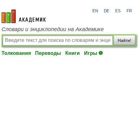
EN
DE
ES
FR
academic.ru
Словари и энциклопедии на Академике
Найти!
Толкования
Переводы
Книги
Игры ⚽