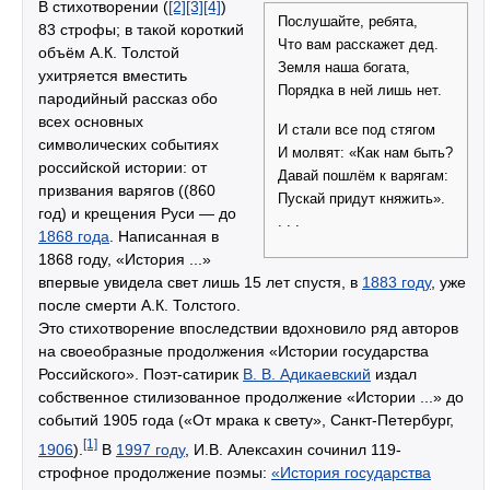
В стихотворении (
[2]
[3]
[4]
)
Послушайте, ребята,
83 строфы; в такой короткий
Что вам расскажет дед.
объём А.К. Толстой
Земля наша богата,
ухитряется вместить
Порядка в ней лишь нет.
пародийный рассказ обо
всех основных
И стали все под стягом
символических событиях
И молвят: «Как нам быть?
российской истории: от
Давай пошлём к варягам:
призвания варягов ((860
Пускай придут княжить».
год) и крещения Руси — до
. . .
1868 года
. Написанная в
1868 году, «История ...»
впервые увидела свет лишь 15 лет спустя, в
1883 году
, уже
после смерти А.К. Толстого.
Это стихотворение впоследствии вдохновило ряд авторов
на своеобразные продолжения «Истории государства
Российского». Поэт-сатирик
В. В. Адикаевский
издал
собственное стилизованное продолжение «Истории ...» до
событий 1905 года («От мрака к свету», Санкт-Петербург,
[1]
1906
).
В
1997 году
, И.В. Алексахин сочинил 119-
строфное продолжение поэмы:
«История государства