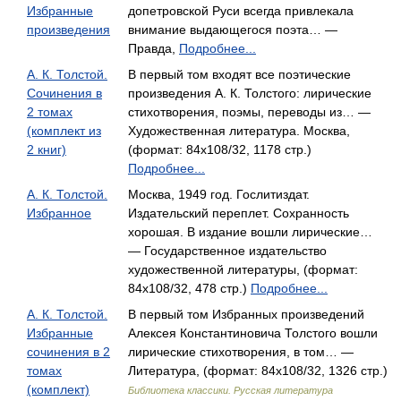
Избранные
допетровской Руси всегда привлекала
произведения
внимание выдающегося поэта… —
Правда,
Подробнее...
А. К. Толстой.
В первый том входят все поэтические
Сочинения в
произведения А. К. Толстого: лирические
2 томах
стихотворения, поэмы, переводы из… —
(комплект из
Художественная литература. Москва,
2 книг)
(формат: 84x108/32, 1178 стр.)
Подробнее...
А. К. Толстой.
Москва, 1949 год. Гослитиздат.
Избранное
Издательский переплет. Сохранность
хорошая. В издание вошли лирические…
— Государственное издательство
художественной литературы, (формат:
84x108/32, 478 стр.)
Подробнее...
А. К. Толстой.
В первый том Избранных произведений
Избранные
Алексея Константиновича Толстого вошли
сочинения в 2
лирические стихотворения, в том… —
томах
Литература, (формат: 84x108/32, 1326 стр.)
(комплект)
Библиотека классики. Русская литература