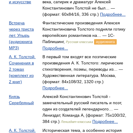
и искусстве
века, сатирик и драматург Алексей
Константинович Толстой не был… —
(формат: 60x84/16, 336 стр.)
Подробнее...
Встреча
Фантастические произведения Алексея
через триста
Константиновича Толстого подняли готику
лет. Упырь
европейских романтиков на… — 1С-
(аудиокнига
Паблишинг,
аудиокнига
Русская классика
MP3)
Подробнее...
А. К. Толстой.
В первый том входят все поэтические
Сочинения в
произведения А. К. Толстого: лирические
2 томах
стихотворения, поэмы, переводы из… —
(комплект из
Художественная литература. Москва,
2 книг)
(формат: 84x108/32, 1320 стр.)
Подробнее...
Князь
Алексей Константинович Толстой -
Серебряный
замечательный русский писатель и поэт,
один из создателей легендарного… —
Лениздат, Команда А, (формат: 75x100/32,
384 стр.)
Подробнее...
Лениздат-классика
А. К. Толстой.
Историческая тема, а особенно история