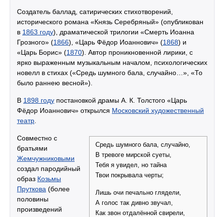
Создатель баллад, сатирических стихотворений,
исторического романа «Князь Серебряный» (опубликован
в
1863 году
), драматической трилогии «Смерть Иоанна
Грозного» (
1866
), «Царь Фёдор Иоаннович» (
1868
) и
«Царь Борис» (
1870
). Автор проникновенной лирики, с
ярко выраженным музыкальным началом, психологических
новелл в стихах («Средь шумного бала, случайно…», «То
было раннею весной»).
В
1898 году
постановкой драмы А. К. Толстого «Царь
Фёдор Иоаннович» открылся
Московский художественный
театр
.
Совместно с
Средь шумного бала, случайно,
братьями
В тревоге мирской суеты,
Жемчужниковыми
Тебя я увидел, но тайна
создал пародийный
Твои покрывала черты;
образ
Козьмы
Пруткова
(более
Лишь очи печально глядели,
половины
А голос так дивно звучал,
произведений
Как звон отдалённой свирели,