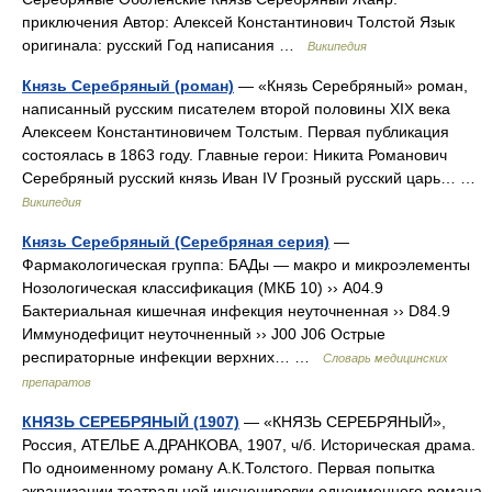
приключения Автор: Алексей Константинович Толстой Язык
оригинала: русский Год написания …
Википедия
Князь Серебряный (роман)
— «Князь Серебряный» роман,
написанный русским писателем второй половины XIX века
Алексеем Константиновичем Толстым. Первая публикация
состоялась в 1863 году. Главные герои: Никита Романович
Серебряный русский князь Иван IV Грозный русский царь… …
Википедия
Князь Серебряный (Серебряная серия)
—
Фармакологическая группа: БАДы — макро и микроэлементы
Нозологическая классификация (МКБ 10) ›› A04.9
Бактериальная кишечная инфекция неуточненная ›› D84.9
Иммунодефицит неуточненный ›› J00 J06 Острые
респираторные инфекции верхних… …
Словарь медицинских
препаратов
КНЯЗЬ СЕРЕБРЯНЫЙ (1907)
— «КНЯЗЬ СЕРЕБРЯНЫЙ»,
Россия, АТЕЛЬЕ А.ДРАНКОВА, 1907, ч/б. Историческая драма.
По одноименному роману А.К.Толстого. Первая попытка
экранизации театральной инсценировки одноименного романа