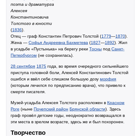
поэта и драматурга
Алексея
Константиновича
Толстого в юности
(
1836
).
Отец — граф Константин Петрович Толстой (
1779
—
1870
).
Жена —
Софья Андреевна Бахметева
(
1827
—
1892
). Жил
в усадьбе «Пустынька» на берегу реки
Тосны
под
Санкт-
Петербургом
(не сохранилась).
28 сентября
1875
года, во время очередного сильнейшего
приступа головной боли, Алексей Константинович Толстой
ошибся и ввёл себе слишком большую дозу
морфия
(которым лечился по предписанию врача), что привело к
смерти писателя.
Музей-усадьба Алексея Толстого расположен в
Красном
Роге
(ныне
Почепский район
Брянской области
). Здесь
граф провёл детские годы, неоднократно возвращался в
эти места в зрелом возрасте, здесь же и был похоронен.
Творчество