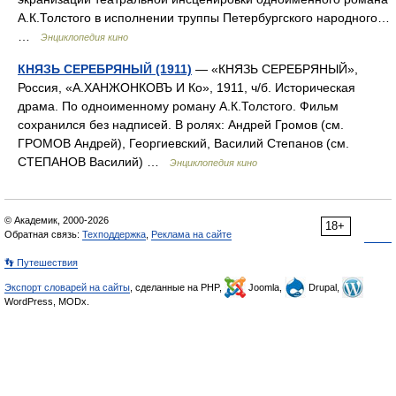
А.К.Толстого в исполнении труппы Петербургского народного…
…
Энциклопедия кино
КНЯЗЬ СЕРЕБРЯНЫЙ (1911)
— «КНЯЗЬ СЕРЕБРЯНЫЙ»,
Россия, «А.ХАНЖОНКОВЪ И Ко», 1911, ч/б. Историческая
драма. По одноименному роману А.К.Толстого. Фильм
сохранился без надписей. В ролях: Андрей Громов (см.
ГРОМОВ Андрей), Георгиевский, Василий Степанов (см.
СТЕПАНОВ Василий) …
Энциклопедия кино
© Академик, 2000-2026
18+
Обратная связь:
Техподдержка
,
Реклама на сайте
👣 Путешествия
Экспорт словарей на сайты
, сделанные на PHP,
Joomla,
Drupal,
WordPress, MODx.