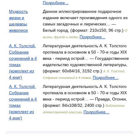
Подробнее...
Мудрость
Данное иллюстрированное подарочное
жизни и
издание включает произведения одного из
шедевры
самых загадочных и лирических… —
живописи
Белый город, (формат: 210x150, 96 стр.)
О
Подробнее...
жизни, дружбе и любви
А. К. Толстой.
Литературная деятельность А. К. Толстого
Собрание
протекала в основном в 50 - 70-е годы XIX
сочинений в 4
века - период острой… — Государственное
томах
издательство художественной литературы,
(комплект из
(формат: 60x84/16, 3192 стр.)
А. К. Толстой.
4 книг)
Подробнее...
Собрание сочинений в 4 томах
А. К. Толстой.
Литературная деятельность А. К. Толстого
Собрание
протекала в основном в 50 - 70-е годы XIX
сочинений в 4
века - период острой… — Правда, Огонек,
томах
(формат: 84x108/32, 2400 стр.)
Библиотека
(комплект из
Подробнее...
отечественной классики
4 книг)