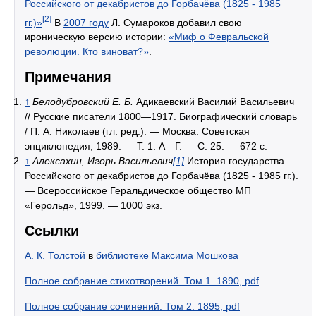
Российского от декабристов до Горбачёва (1825 - 1985
[2]
гг.)»
В
2007 году
Л. Сумароков добавил свою
ироническую версию истории:
«Миф о Февральской
революции. Кто виноват?»
.
Примечания
↑
Белодубровский Е. Б.
Адикаевский Василий Васильевич
// Русские писатели 1800—1917. Биографический словарь
/ П. А. Николаев (гл. ред.). — Москва: Советская
энциклопедия, 1989. — Т. 1: А—Г. — С. 25. — 672 с.
↑
Алексахин, Игорь Васильевич
[1]
История государства
Российского от декабристов до Горбачёва (1825 - 1985 гг.).
— Всероссийское Геральдическое общество МП
«Герольд», 1999. — 1000 экз.
Ссылки
А. К. Толстой
в
библиотеке Максима Мошкова
Полное собрание стихотворений. Том 1. 1890, pdf
Полное собрание сочинений. Том 2. 1895, pdf