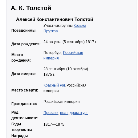
А. К. Толстой
Алексей Константинович Толстой
Участник группы
Козьма
Псевдонимы:
Прутков
24 августа (5 сентября) 1817 г.
Дата рождения:
Петербург,
Российская
Место
империя
рождения:
28 сентября (10 октября)
Дата смерти:
1875 г.
Красный Рог
, Российская
Место смерти:
империя
Российская империя
Гражданство:
Род
Прозаик
,
поэт
,
драматург
деятельности:
Годы
1817—1875
творчества:
Награды