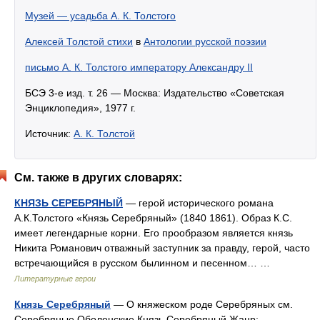
Музей — усадьба А. К. Толстого
Алексей Толстой стихи
в
Антологии русской поэзии
письмо А. К. Толстого императору Александру II
БСЭ 3-е изд. т. 26 — Москва: Издательство «Советская
Энциклопедия», 1977 г.
Источник:
А. К. Толстой
См. также в других словарях:
КНЯЗЬ СЕРЕБРЯНЫЙ
— герой исторического романа
А.К.Толстого «Князь Серебряный» (1840 1861). Образ К.С.
имеет легендарные корни. Его прообразом является князь
Никита Романович отважный заступник за правду, герой, часто
встречающийся в русском былинном и песенном… …
Литературные герои
Князь Серебряный
— О княжеском роде Серебряных см.
Серебряные Оболенские Князь Серебряный Жанр: