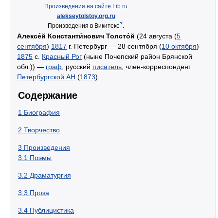
Произведения на сайте Lib.ru
alekseytolstoy.org.ru
?
Произведения в Викитеке
.
Алексе́й Константи́нович Толсто́й
(24 августа (
5
сентября
)
1817
г. Петербург — 28 сентября (
10 октября
)
1875
c.
Красный Рог
(ныне Почепский район Брянской
обл.)) —
граф
, русский
писатель
, член-корреспондент
Петербургской АН
(
1873
).
Содержание
1
Биография
2
Творчество
3
Произведения
3.1
Поэмы
3.2
Драматургия
3.3
Проза
3.4
Публицистика