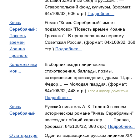
оставил заметный след в русской… —
Ставропольский фонд культуры, (формат:
84x108/32, 606 стр.)
Подробнее...
Князь
Роман "Князь Серебряный" имеет
Серебряный:
подзаголовок "Повесть времен Иоанна
Повесть
Грозного" . В предпосланном первому… —
времен
Советская Россия, (формат: 84x108/32, 368
Иоанна
стр.)
Подробнее...
Грозного
Колокольчики
В сборник входят лирические
мои...
стихотворения, баллады, поэмы,
сатирические произведения, драма "Царь
Федор… — Молодая гвардия, (формат:
84x108/32, 448 стр.)
Тебе в дорогу, романтик
Подробнее...
Князь
Русский писатель А. К. Толстой в своем
Серебряный
историческом романе "Князь Серебряный"
воссоздает общий характер… — Правда,
(формат: 84x108/32, 368 стр.)
Подробнее...
О литературе
Один из выдающихся русских лириков XIX