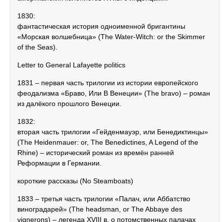
1830:
фантастическая история одноименной бригантины
«Морская волшебница» (The Water-Witch: or the Skimmer
of the Seas).
Letter to General Lafayette politics
1831 – первая часть трилогии из истории европейского
феодализма «Браво, Или В Венеции» (The bravo) – роман
из далёкого прошлого Венеции.
1832:
вторая часть трилогии «Гейденмауэр, или Бенедиктинцы»
(The Heidenmauer: or, The Benedictines, A Legend of the
Rhine) – исторический роман из времён ранней
Реформации в Германии.
короткие рассказы (No Steamboats)
1833 – третья часть трилогии «Палач, или Аббатство
виноградарей» (The headsman, or The Abbaye des
vignerons) – легенда XVIII в. о потомственных палачах