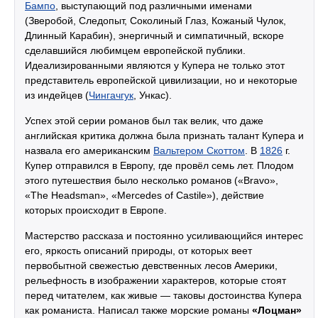
Бампо
, выступающий под различными именами
(Зверобой, Следопыт, Соколиный Глаз, Кожаный Чулок,
Длинный Карабин), энергичный и симпатичный, вскоре
сделавшийся любимцем европейской публики.
Идеализированными являются у Купера не только этот
представитель европейской цивилизации, но и некоторые
из индейцев (
Чингачгук
, Ункас).
Успех этой серии романов был так велик, что даже
английская критика должна была признать талант Купера и
назвала его американским
Вальтером Скоттом
. В
1826
г.
Купер отправился в Европу, где провёл семь лет. Плодом
этого путешествия было несколько романов («Bravo»,
«The Headsman», «Mercedes of Castile»), действие
которых происходит в Европе.
Мастерство рассказа и постоянно усиливающийся интерес
его, яркость описаний природы, от которых веет
первобытной свежестью девственных лесов Америки,
рельефность в изображении характеров, которые стоят
перед читателем, как живые — таковы достоинства Купера
как романиста. Написал также морские романы
«Лоцман»