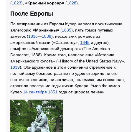
(
1823
),
«Красный корсар»
(
1828
).
После Европы
По возвращении из Европы Купер написал политическую
аллегорию
«Моникины»
(
1835
), пять томов путевых
заметок (
1836
—
1838
), нескольких романов из
американской жизни («Сатанстоу»;
1845
и другие),
памфлет «Американский демократ» (The Аmerican
Demосrat, 1838). Кроме того, написал ещё «Историю
американского флота» («History of the United States Navy»,
1839
). Обнаруженное в этом сочинении стремление к
полнейшему беспристрастию не удовлетворило ни его
соотечественников, ни англичан; полемика, им вызванная,
отравила последние годы жизни Купера. Умер Фенимор
Купер
14 сентября
1851
года от цирроза печени.