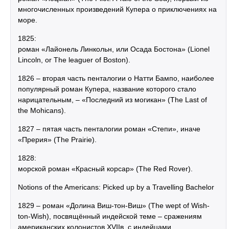
многочисленных произведений Купера о приключениях на
море.
1825:
роман «Лайонель Линкольн, или Осада Бостона» (Lionel
Lincoln, or The leaguer of Boston).
1826 – вторая часть пенталогии о Натти Бампо, наиболее
популярный роман Купера, название которого стало
нарицательным, – «Последний из могикан» (The Last of
the Mohicans).
1827 – пятая часть пенталогии роман «Степи», иначе
«Прерия» (Тhe Prairie).
1828:
морской роман «Красный корсар» (The Red Rover).
Notions of the Americans: Picked up by a Travelling Bachelor
1829 – роман «Долина Виш-тон-Виш» (The wept of Wish-
ton-Wish), посвящённый индейской теме – сражениям
американских колонистов XVIІв. с индейцами.