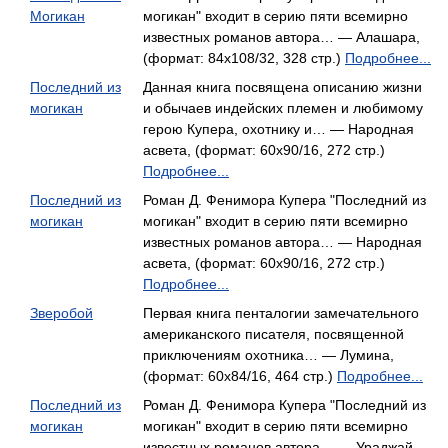
Могикан
могикан" входит в серию пяти всемирно
известных романов автора… — Алашара,
(формат: 84x108/32, 328 стр.)
Подробнее...
Последний из
Данная книга посвящена описанию жизни
могикан
и обычаев индейских племен и любимому
герою Купера, охотнику и… — Народная
асвета, (формат: 60x90/16, 272 стр.)
Подробнее...
Последний из
Роман Д. Фенимора Купера "Последний из
могикан
могикан" входит в серию пяти всемирно
известных романов автора… — Народная
асвета, (формат: 60x90/16, 272 стр.)
Подробнее...
Зверобой
Первая книга пенталогии замечательного
американского писателя, посвященной
приключениям охотника… — Лумина,
(формат: 60x84/16, 464 стр.)
Подробнее...
Последний из
Роман Д. Фенимора Купера "Последний из
могикан
могикан" входит в серию пяти всемирно
известных романов автора… — Ураджай,