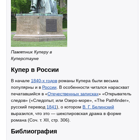
Памятник Куперу в
Куперстауне
Купер в России
В начале
1840-х годов
романы Купера были весьма
популярны и в
России
. В особенности читался нарасхват
печатавшийся в «
Отечественных записках
» «Открыватель
следов» («Следопыт, или Озеро-море», «The Pathfinder»,
русский перевод
1841
), о котором
В. Г. Белинский
выразился, что это — шекспировская драма в форме
романа (Соч. т. XII, стр. 306).
Библиография