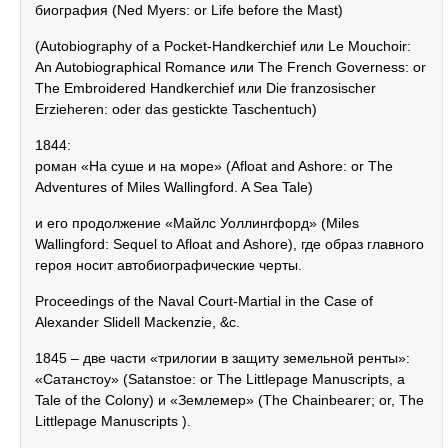
биография (Ned Myers: or Life before the Mast)
(Autobiography of a Pocket-Handkerchief или Le Mouchoir:
An Autobiographical Romance или The French Governess: or
The Embroidered Handkerchief или Die franzosischer
Erzieheren: oder das gestickte Taschentuch)
1844:
роман «На суше и на море» (Afloat and Ashore: or The
Adventures of Miles Wallingford. A Sea Tale)
и его продолжение «Майлс Уоллингфорд» (Miles
Wallingford: Sequel to Afloat and Ashore), где образ главного
героя носит автобиографические черты.
Proceedings of the Naval Court-Martial in the Case of
Alexander Slidell Mackenzie, &c.
1845 – две части «трилогии в защиту земельной ренты»:
«Сатанстоу» (Satanstoe: or The Littlepage Manuscripts, a
Tale of the Colony) и «Землемер» (The Chainbearer; or, The
Littlepage Manuscripts ).