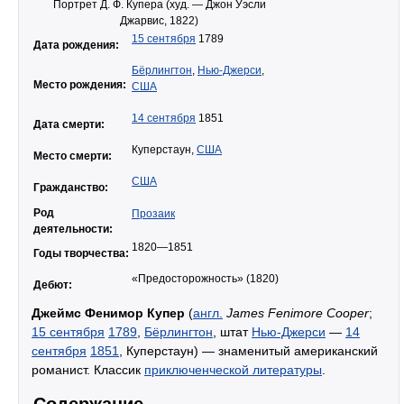
Портрет Д. Ф. Купера (худ. — Джон Уэсли
Джарвис, 1822)
15 сентября
1789
Дата рождения:
Бёрлингтон
,
Нью-Джерси
,
Место рождения:
США
14 сентября
1851
Дата смерти:
Куперстаун,
США
Место смерти:
США
Гражданство:
Род
Прозаик
деятельности:
1820—1851
Годы творчества:
«Предосторожность» (1820)
Дебют:
Джеймс Фенимор Купер
(
англ.
James Fenimore Cooper
;
15 сентября
1789
,
Бёрлингтон
, штат
Нью-Джерси
—
14
сентября
1851
, Куперстаун) — знаменитый американский
романист. Классик
приключенческой литературы
.