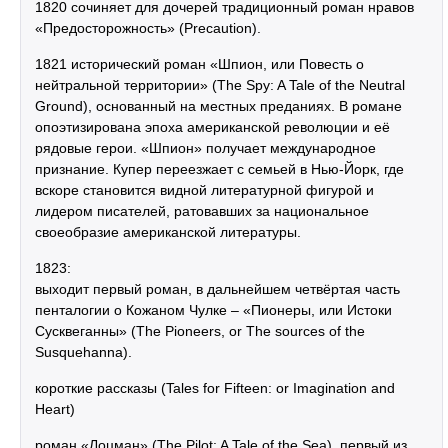
1820 сочиняет для дочерей традиционный роман нравов
«Предосторожность» (Precaution).
1821 исторический роман «Шпион, или Повесть о
нейтральной территории» (The Spy: A Tale of the Neutral
Ground), основанный на местных преданиях. В романе
опоэтизирована эпоха американской революции и её
рядовые герои. «Шпион» получает международное
признание. Купер переезжает с семьей в Нью-Йорк, где
вскоре становится видной литературной фигурой и
лидером писателей, ратовавших за национальное
своеобразие американской литературы.
1823:
выходит первый роман, в дальнейшем четвёртая часть
пенталогии о Кожаном Чулке – «Пионеры, или Истоки
Сусквеганны» (The Pioneers, or The sources of the
Susquehanna).
короткие рассказы (Tales for Fifteen: or Imagination and
Heart)
роман «Лоцман» (The Pilot: A Tale of the Sea), первый из