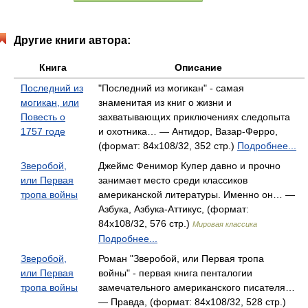
Другие книги автора:
Книга
Описание
Последний из
"Последний из могикан" - самая
могикан, или
знаменитая из книг о жизни и
Повесть о
захватывающих приключениях следопыта
1757 годе
и охотника… — Антидор, Вазар-Ферро,
(формат: 84x108/32, 352 стр.)
Подробнее...
Зверобой,
Джеймс Фенимор Купер давно и прочно
или Первая
занимает место среди классиков
тропа войны
американской литературы. Именно он… —
Азбука, Азбука-Аттикус, (формат:
84x108/32, 576 стр.)
Мировая классика
Подробнее...
Зверобой,
Роман "Зверобой, или Первая тропа
или Первая
войны" - первая книга пенталогии
тропа войны
замечательного американского писателя…
— Правда, (формат: 84x108/32, 528 стр.)