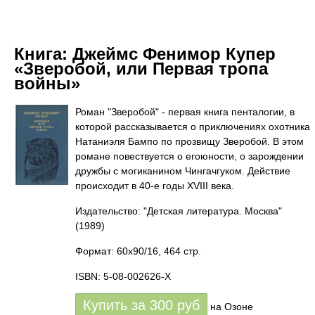
Книга:
Джеймс Фенимор Купер
«Зверобой, или Первая тропа
войны»
Роман "Зверобой" - первая книга пенталогии, в
которой рассказывается о приключениях охотника
Натаниэля Бампо по прозвищу Зверобой. В этом
романе повествуется о егоюности, о зарождении
дружбы с могиканином Чингачгуком. Действие
происходит в 40-е годы XVIII века.
Издательство: "Детская литература. Москва"
(1989)
Формат: 60x90/16, 464 стр.
ISBN: 5-08-002626-X
Купить за
300
руб
на Озоне