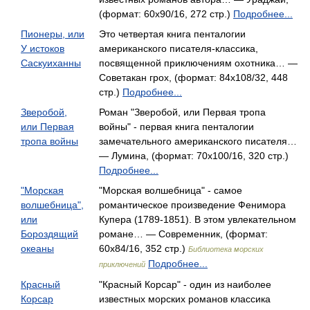
(формат: 60x90/16, 272 стр.)
Подробнее...
Пионеры, или
Это четвертая книга пенталогии
У истоков
американского писателя-классика,
Саскуиханны
посвященной приключениям охотника… —
Советакан грох, (формат: 84x108/32, 448
стр.)
Подробнее...
Зверобой,
Роман "Зверобой, или Первая тропа
или Первая
войны" - первая книга пенталогии
тропа войны
замечательного американского писателя…
— Лумина, (формат: 70x100/16, 320 стр.)
Подробнее...
"Морская
"Морская волшебница" - самое
волшебница",
романтическое произведение Фенимора
или
Купера (1789-1851). В этом увлекательном
Бороздящий
романе… — Современник, (формат:
океаны
60x84/16, 352 стр.)
Библиотека морских
Подробнее...
приключений
Красный
"Красный Корсар" - один из наиболее
Корсар
известных морских романов классика