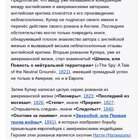
Предполагая, что ввиду уже начавшейся конкуренции
между английскими и американскими авторами,
английская критика отнесётся к его произведению
неблагосклонно, Купер не подписал своего имени и
перенёс действие своего романа в Англию. Последнее
обстоятельство могло только повредить книге,
обнаружившей плохое знакомство автора с английской
жизнью и вызвавшей весьма неблагосклонные отзывы
английской критики. Вторым романом Купера, уже из
американской жизни, стал знаменитый
«Шпион, или
Повесть о нейтральной территории»
(«The Spy: A Tale
of the Neutral Ground»,
1821
), имевший громадный успех
не только в Америке, но и в Европе.
Затем Купер написал целую серию романов из
американской жизни (
«Пионеры»
,
1823
;
«Последний из
могикан»
,
1826
;
«Степи»
, иначе
«Прерия»
,
1827
;
«Открыватель следов», иначе
«Следопыт»
,
1840
;
«Охотник за ланями»
, иначе
«
Зверобой, или Первая
тропа войны
»
,
1841
), в которых изобразил борьбу
пришельцев-европейцев с американскими индейцами.
Героем этих романов является охотник
Натти (Натанаэль)