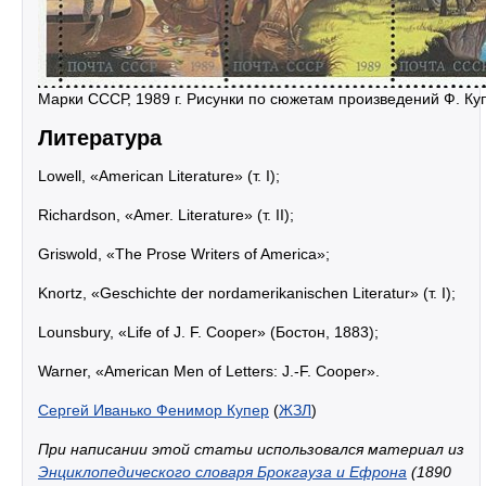
Марки СССР, 1989 г. Рисунки по сюжетам произведений Ф. Ку
Литература
Lowell, «American Literature» (т. I);
Richardson, «Amer. Literature» (т. II);
Griswold, «The Prose Writers of America»;
Knortz, «Geschichte der nordamerikanischen Literatur» (т. I);
Lounsbury, «Life of J. F. Cooper» (Бостон, 1883);
Warner, «American Men of Letters: J.-F. Cooper».
Сергей Иванько Фенимор Купер
(
ЖЗЛ
)
При написании этой статьи использовался материал из
Энциклопедического словаря Брокгауза и Ефрона
(1890