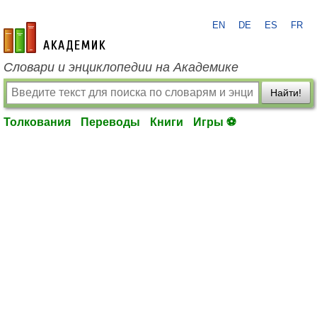
EN
DE
ES
FR
academic.ru
Словари и энциклопедии на Академике
Найти!
Толкования
Переводы
Книги
Игры ⚽