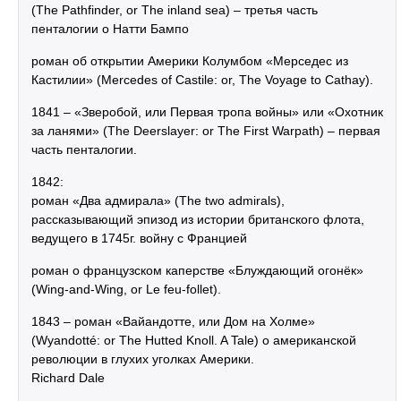
(The Pathfinder, or The inland sea) – третья часть
пенталогии о Натти Бампо
роман об открытии Америки Колумбом «Мерседес из
Кастилии» (Mercedes of Castile: or, The Voyage to Cathay).
1841 – «Зверобой, или Первая тропа войны» или «Охотник
за ланями» (The Deerslayer: or The First Warpath) – первая
часть пенталогии.
1842:
роман «Два адмирала» (The two admirals),
рассказывающий эпизод из истории британского флота,
ведущего в 1745г. войну с Францией
роман о французском каперстве «Блуждающий огонёк»
(Wing-and-Wing, or Le feu-follet).
1843 – роман «Вайандотте, или Дом на Холме»
(Wyandotté: or The Hutted Knoll. A Tale) о американской
революции в глухих уголках Америки.
Richard Dale