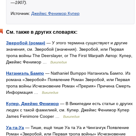
—1907).
Источник:
Джеймс Фенимор Купер
См. также в других словарях:
Зверобой (роман)
— У этого термина существуют и другие
значения, см. Зверобой (значения). Зверобой, или Первая
тропа войны The Deerslayer, or The First Warpath Автор: Купер,
Джеймс Фенимор …
Википедия
Натаниэль Бампо
— Nathaniel Bumppo Натаниэль Бампо. Из
романа «Зверобой» Появление Роман Зверобой, или Первая
тропа войны Исчезновение Роман «Прерия» Причина Смерть
Информация …
Википедия
Купер, Джеймс Фенимор
— В Википедии есть статьи о других
людях с такой фамилией, см. Купер. Джеймс Фенимор Купер
James Fenimore Cooper …
Википедия
Уа-та-Уа
— Тише, ещё тише Уа та Уа и Чингачгук Появление
Роман «Зверобой, или Первая тропа войны» Исчезновение