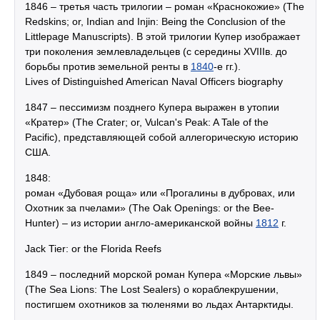
1846 – третья часть трилогии – роман «Краснокожие» (The
Redskins; or, Indian and Injin: Being the Conclusion of the
Littlepage Manuscripts). В этой трилогии Купер изображает
три поколения землевладельцев (с середины XVIIІв. до
борьбы против земельной ренты в
1840
-е гг.).
Lives of Distinguished American Naval Officers biography
1847 – пессимизм позднего Купера выражен в утопии
«Кратер» (The Crater; or, Vulcan's Peak: A Tale of the
Pacific), представляющей собой аллегорическую историю
США.
1848:
роман «Дубовая роща» или «Прогалины в дубровах, или
Охотник за пчелами» (The Oak Openings: or the Bee-
Hunter) – из истории англо-американской войны
1812
г.
Jack Tier: or the Florida Reefs
1849 – последний морской роман Купера «Морские львы»
(The Sea Lions: The Lost Sealers) о кораблекрушении,
постигшем охотников за тюленями во льдах Антарктиды.