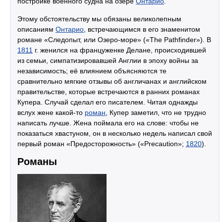
постройке военного судна на озере
Онтарио
.
Этому обстоятельству мы обязаны великолепным
описаниям
Онтарио
, встречающимся в его знаменитом
романе «Следопыт, или Озеро-море» («The Pathfinder»). В
1811
г. женился на француженке Делане, происходившей
из семьи, симпатизировавшей Англии в эпоху войны за
независимость; её влиянием объясняются те
сравнительно мягкие отзывы об англичанах и английском
правительстве, которые встречаются в ранних романах
Купера. Случай сделал его писателем. Читая однажды
вслух жене какой-то
роман
, Купер заметил, что не трудно
написать лучше. Жена поймала его на слове: чтобы не
показаться хвастуном, он в несколько недель написал свой
первый роман «Предосторожность» («Precaution»;
1820
).
Романы