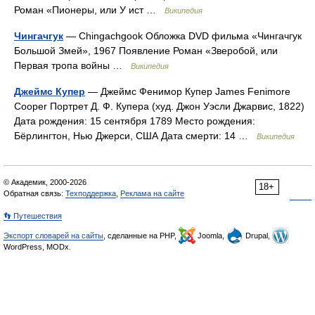
Роман «Пионеры, или У ист …
Википедия
Чингачгук
— Chingachgook Обложка DVD фильма «Чингачгук
Большой Змей», 1967 Появление Роман «Зверобой, или
Первая тропа войны …
Википедия
Джеймс Купер
— Джеймс Фенимор Купер James Fenimore
Cooper Портрет Д. Ф. Купера (худ. Джон Уэсли Джарвис, 1822)
Дата рождения: 15 сентября 1789 Место рождения:
Бёрлингтон, Нью Джерси, США Дата смерти: 14 …
Википедия
© Академик, 2000-2026
18+
Обратная связь:
Техподдержка
,
Реклама на сайте
👣 Путешествия
Экспорт словарей на сайты
, сделанные на PHP,
Joomla,
Drupal,
WordPress, MODx.