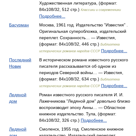
Художественная литература, (формат:
84x108/32, 512 стр.)
Классики и современники
Подробнее...
Басурман
Москва, 1961 год. Издательство "Известия" .
Оригинальная суперобложка, издательский
переплет. Сохранность… — Известия,
(формат: 84x108/32, 446 стр.)
Библиотека
Подробнее...
исторических романов народов СССР
Последний
В историческом романе известного русского
Новик
писателя рассказывается об одном из
периодов Северной войны… — Известия,
(формат: 84x108/32, 634 стр.)
Библиотека
Подробнее...
исторических романов народов СССР
Ледяной
Роман известного русского писателя И. И.
дом
Лажечникова "Ледяной дом" довольно близко
воспроизводит эпоху Анны… — Областное
книжное издательство. Тула, (формат:
84x108/32, 326 стр.)
Подробнее...
Ледяной
Смоленск, 1955 год. Смоленское книжное
дом
издательство. Издательский переплет.