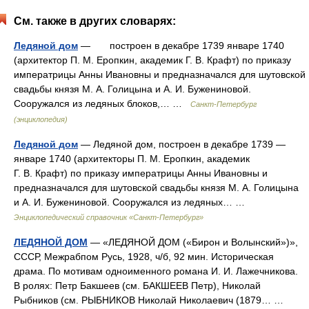
См. также в других словарях:
Ледяной дом
— построен в декабре 1739 январе 1740
(архитектор П. М. Еропкин, академик Г. В. Крафт) по приказу
императрицы Анны Ивановны и предназначался для шутовской
свадьбы князя М. А. Голицына и А. И. Бужениновой.
Сооружался из ледяных блоков,… …
Санкт-Петербург
(энциклопедия)
Ледяной дом
— Ледяной дом, построен в декабре 1739 —
январе 1740 (архитекторы П. М. Еропкин, академик
Г. В. Крафт) по приказу императрицы Анны Ивановны и
предназначался для шутовской свадьбы князя М. А. Голицына
и А. И. Бужениновой. Сооружался из ледяных… …
Энциклопедический справочник «Санкт-Петербург»
ЛЕДЯНОЙ ДОМ
— «ЛЕДЯНОЙ ДОМ («Бирон и Волынский»)»,
СССР, Межрабпом Русь, 1928, ч/б, 92 мин. Историческая
драма. По мотивам одноименного романа И. И. Лажечникова.
В ролях: Петр Бакшеев (см. БАКШЕЕВ Петр), Николай
Рыбников (см. РЫБНИКОВ Николай Николаевич (1879… …