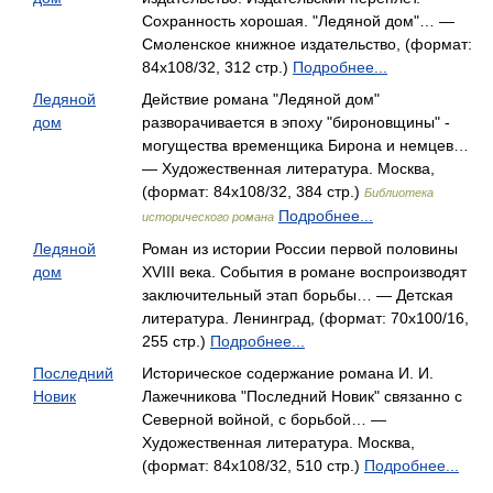
Сохранность хорошая. "Ледяной дом"… —
Смоленское книжное издательство, (формат:
84x108/32, 312 стр.)
Подробнее...
Ледяной
Действие романа "Ледяной дом"
дом
разворачивается в эпоху "бироновщины" -
могущества временщика Бирона и немцев…
— Художественная литература. Москва,
(формат: 84x108/32, 384 стр.)
Библиотека
Подробнее...
исторического романа
Ледяной
Роман из истории России первой половины
дом
XVIII века. События в романе воспроизводят
заключительный этап борьбы… — Детская
литература. Ленинград, (формат: 70x100/16,
255 стр.)
Подробнее...
Последний
Историческое содержание романа И. И.
Новик
Лажечникова "Последний Новик" связанно с
Северной войной, с борьбой… —
Художественная литература. Москва,
(формат: 84x108/32, 510 стр.)
Подробнее...