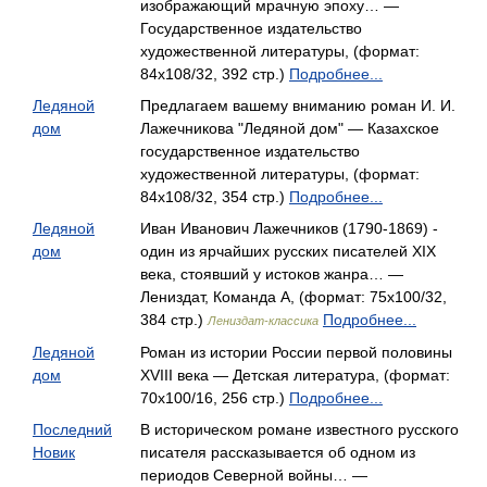
изображающий мрачную эпоху… —
Государственное издательство
художественной литературы, (формат:
84x108/32, 392 стр.)
Подробнее...
Ледяной
Предлагаем вашему вниманию роман И. И.
дом
Лажечникова "Ледяной дом" — Казахское
государственное издательство
художественной литературы, (формат:
84x108/32, 354 стр.)
Подробнее...
Ледяной
Иван Иванович Лажечников (1790-1869) -
дом
один из ярчайших русских писателей XIX
века, стоявший у истоков жанра… —
Лениздат, Команда А, (формат: 75x100/32,
384 стр.)
Подробнее...
Лениздат-классика
Ледяной
Роман из истории России первой половины
дом
XVIII века — Детская литература, (формат:
70x100/16, 256 стр.)
Подробнее...
Последний
В историческом романе известного русского
Новик
писателя рассказывается об одном из
периодов Северной войны… —