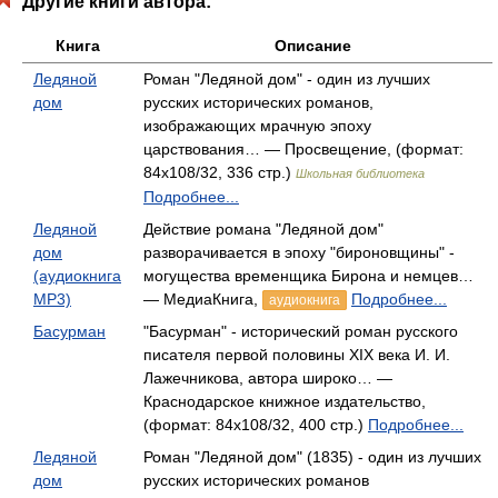
Другие книги автора:
Книга
Описание
Ледяной
Роман "Ледяной дом" - один из лучших
дом
русских исторических романов,
изображающих мрачную эпоху
царствования… — Просвещение, (формат:
84x108/32, 336 стр.)
Школьная библиотека
Подробнее...
Ледяной
Действие романа "Ледяной дом"
дом
разворачивается в эпоху "бироновщины" -
(аудиокнига
могущества временщика Бирона и немцев…
MP3)
— МедиаКнига,
Подробнее...
аудиокнига
Басурман
"Басурман" - исторический роман русского
писателя первой половины XIX века И. И.
Лажечникова, автора широко… —
Краснодарское книжное издательство,
(формат: 84x108/32, 400 стр.)
Подробнее...
Ледяной
Роман "Ледяной дом" (1835) - один из лучших
дом
русских исторических романов