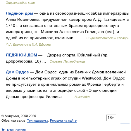
Энциклопедия кино
Ледяной дом
— одна из своеобразнейших забав императрицы
Анны Иоанновны, придуманная камергером А. Д. Татищевым в
1740 г. и связанная с потешным браком придворного шута
императрицы, кн. Михаила Алексеевича Голицына (см.), и
одной из ее приживалок, калмычки… …
Энциклопедический словарь
Ф.А. Брокгауза и И.А. Ефрона
ЛЕДЯНОЙ ДОМ
— Дворец спорта Юбилейный (пр.
Добролюбова, 18) …
Словарь Петербуржца
Дом Ордос
— Дом Ордос один из Великих Домов вселенной
Дюны в компьютерных играх от студии Westwood. Дом Ордос
не присутствует в оригинальных романах Фрэнка Герберта и
впервые упоминается в апокрифической «Энциклопедии
Дюны» профессора Уиллиса… …
Википедия
© Академик, 2000-2026
18+
Обратная связь:
Техподдержка
,
Реклама на сайте
👣 Путешествия