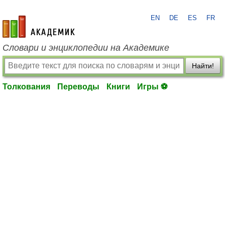
EN
DE
ES
FR
academic.ru
Словари и энциклопедии на Академике
Найти!
Толкования
Переводы
Книги
Игры ⚽