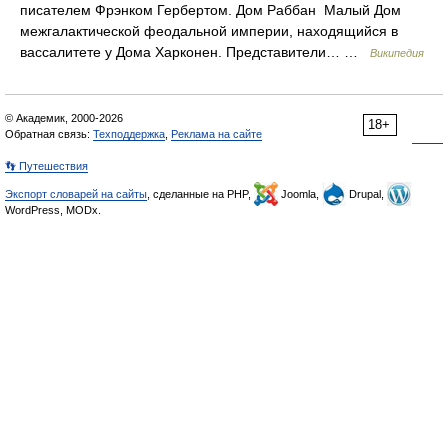
писателем Фрэнком Гербертом. Дом Раббан Малый Дом
межгалактической феодальной империи, находящийся в
вассалитете у Дома Харконен. Представители… …
Википедия
© Академик, 2000-2026
18+
Обратная связь:
Техподдержка
,
Реклама на сайте
👣 Путешествия
Экспорт словарей на сайты
, сделанные на PHP,
Joomla,
Drupal,
WordPress, MODx.