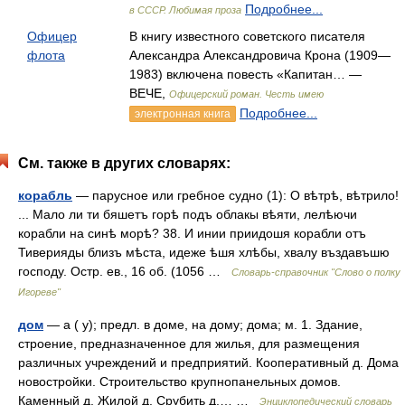
Подробнее...
в СССР. Любимая проза
Офицер
В книгу известного советского писателя
флота
Александра Александровича Крона (1909—
1983) включена повесть «Капитан… —
ВЕЧЕ,
Офицерский роман. Честь имею
Подробнее...
электронная книга
См. также в других словарях:
корабль
— парусное или гребное судно (1): О вѣтрѣ, вѣтрило!
... Мало ли ти бяшетъ горѣ подъ облакы вѣяти, лелѣючи
корабли на синѣ морѣ? 38. И инии приидошя корабли отъ
Тиверияды близъ мѣста, идеже ѣшя хлѣбы, хвалу въздавъшю
господу. Остр. ев., 16 об. (1056 …
Словарь-справочник "Слово о полку
Игореве"
дом
— а ( у); предл. в доме, на дому; дома; м. 1. Здание,
строение, предназначенное для жилья, для размещения
различных учреждений и предприятий. Кооперативный д. Дома
новостройки. Строительство крупнопанельных домов.
Каменный д. Жилой д. Срубить д.… …
Энциклопедический словарь