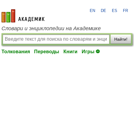
EN
DE
ES
FR
academic.ru
Словари и энциклопедии на Академике
Найти!
Толкования
Переводы
Книги
Игры ⚽