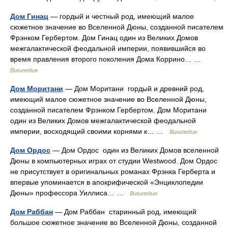
Дом Гинац
— гордый и честный род, имеющий малое
сюжетное значение во Вселенной Дюны, созданной писателем
Фрэнком Гербертом. Дом Гинац один из Великих Домов
межгалактической феодальной империи, появившийся во
время правления второго поколения Дома Коррино… …
Википедия
Дом Моритани
— Дом Моритани гордый и древний род,
имеющий малое сюжетное значение во Вселенной Дюны,
созданной писателем Фрэнком Гербертом. Дом Моритани
один из Великих Домов межгалактической феодальной
империи, восходящий своими корнями к… …
Википедия
Дом Ордос
— Дом Ордос один из Великих Домов вселенной
Дюны в компьютерных играх от студии Westwood. Дом Ордос
не присутствует в оригинальных романах Фрэнка Герберта и
впервые упоминается в апокрифической «Энциклопедии
Дюны» профессора Уиллиса… …
Википедия
Дом Раббан
— Дом Раббан старинный род, имеющий
большое сюжетное значение во Вселенной Дюны, созданной