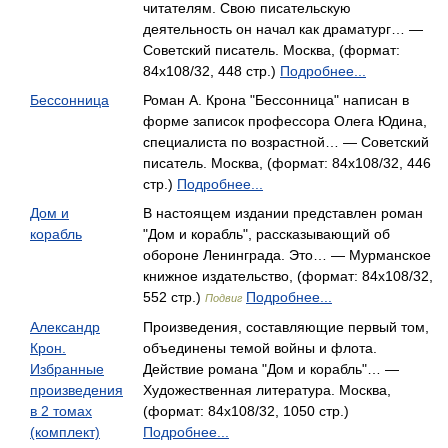
читателям. Свою писательскую
деятельность он начал как драматург… —
Советский писатель. Москва, (формат:
84x108/32, 448 стр.)
Подробнее...
Бессонница
Роман А. Крона "Бессонница" написан в
форме записок профессора Олега Юдина,
специалиста по возрастной… — Советский
писатель. Москва, (формат: 84x108/32, 446
стр.)
Подробнее...
Дом и
В настоящем издании представлен роман
корабль
"Дом и корабль", рассказывающий об
обороне Ленинграда. Это… — Мурманское
книжное издательство, (формат: 84x108/32,
552 стр.)
Подробнее...
Подвиг
Александр
Произведения, составляющие первый том,
Крон.
объединены темой войны и флота.
Избранные
Действие романа "Дом и корабль"… —
произведения
Художественная литература. Москва,
в 2 томах
(формат: 84x108/32, 1050 стр.)
(комплект)
Подробнее...