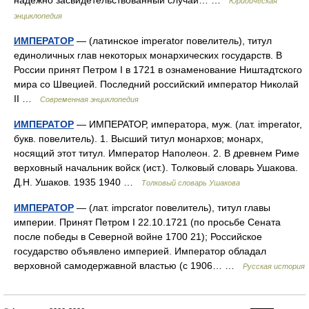
надежно засвидетельствованный случай… …
Юридическая
энциклопедия
ИМПЕРАТОР
— (латинское imperator повелитель), титул
единоличных глав некоторых монархических государств. В
России принят Петром I в 1721 в ознаменование Ништадтского
мира со Швецией. Последний российский император Николай
II …
Современная энциклопедия
ИМПЕРАТОР
— ИМПЕРАТОР, императора, муж. (лат. imperator,
букв. повелитель). 1. Высший титул монархов; монарх,
носящий этот титул. Император Наполеон. 2. В древнем Риме
верховный начальник войск (ист.). Толковый словарь Ушакова.
Д.Н. Ушаков. 1935 1940 …
Толковый словарь Ушакова
ИМПЕРАТОР
— (лат. impcrator повелитель), титул главы
империи. Принят Петром I 22.10.1721 (по просьбе Сената
после победы в Северной войне 1700 21); Российское
государство объявлено империей. Император обладал
верховной самодержавной властью (с 1906… …
Русская история