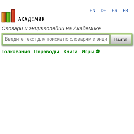
EN
DE
ES
FR
academic.ru
Словари и энциклопедии на Академике
Найти!
Толкования
Переводы
Книги
Игры ⚽