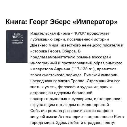
Книга:
Георг Эберс «Император»
Издательская фирма - "КУбК" продолжает
публикацию серии, посвященной истории
Древнего мира, известного немецкого писателя и
историка Георга Эберса. В
предлагаемомчитателю романе воссоздан
многогранный и противоречивый образ римского
императора Адриана (117-138 гг..), правителя
эпохи счастливого периода. Римской империи,
наследника великого Траппа. Стремящийся все
знать и уметь, философ и художник, врач и
астролог, он одержим безмерной
подозрительностью и суеверием, и это приносит
окружающим его людям немало горестей.
События романа разворачиваются на фоне
кипучей жизни Александрии - второго после Рима
города мира. Здесь любят и страдают, плетут