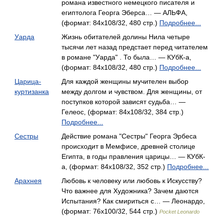
романа известного немецкого писателя и
египтолога Георга Эберса… — АЛЬФА,
(формат: 84x108/32, 480 стр.)
Подробнее...
Уарда
Жизнь обитателей долины Нила четыре
тысячи лет назад предстает перед читателем
в романе "Уарда" . То была… — КУбК-а,
(формат: 84x108/32, 480 стр.)
Подробнее...
Царица-
Для каждой женщины мучителен выбор
куртизанка
между долгом и чувством. Для женщины, от
поступков которой зависят судьба… —
Гелеос, (формат: 84x108/32, 384 стр.)
Подробнее...
Сестры
Действие романа "Сестры" Георга Эрбеса
происходит в Мемфисе, древней столице
Египта, в годы правления царицы… — КУбК-
а, (формат: 84x108/32, 352 стр.)
Подробнее...
Арахнея
Любовь к человеку или любовь к Искусству?
Что важнее для Художника? Зачем даются
Испытания? Как смириться с… — Леонардо,
(формат: 76x100/32, 544 стр.)
Pocket Leonardo