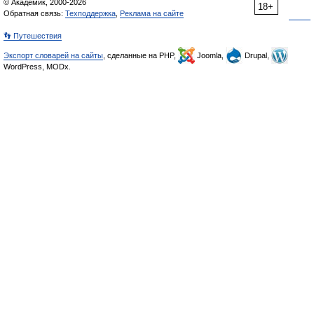
© Академик, 2000-2026
18+
Обратная связь:
Техподдержка
,
Реклама на сайте
👣 Путешествия
Экспорт словарей на сайты
, сделанные на PHP,
Joomla,
Drupal,
WordPress, MODx.