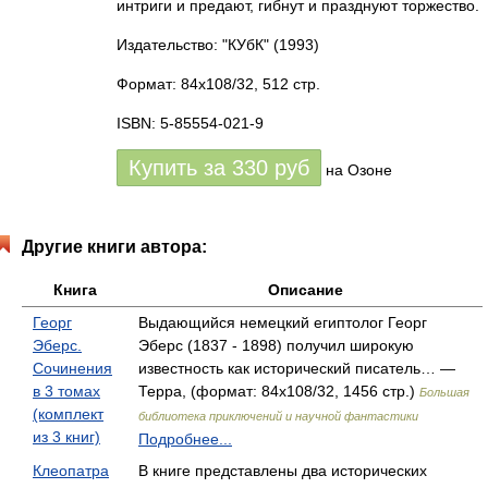
интриги и предают, гибнут и празднуют торжество.
Издательство: "КУбК"
(1993)
Формат: 84x108/32, 512 стр.
ISBN: 5-85554-021-9
Купить за
330
руб
на Озоне
Другие книги автора:
Книга
Описание
Георг
Выдающийся немецкий египтолог Георг
Эберс.
Эберс (1837 - 1898) получил широкую
Сочинения
известность как исторический писатель… —
в 3 томах
Терра, (формат: 84x108/32, 1456 стр.)
Большая
(комплект
библиотека приключений и научной фантастики
из 3 книг)
Подробнее...
Клеопатра
В книге представлены два исторических