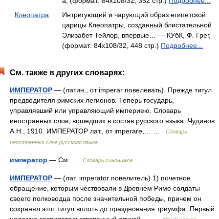
а, (формат: 84x108/32, 352 стр.)
Подробнее...
Клеопатра
Интригующий и чарующий образ египетской
царицы Клеопатры, созданный блистательной
Элизабет Тейлор, впервые… — КУбК, Ф. Грег,
(формат: 84x108/32, 448 стр.)
Подробнее...
См. также в других словарях:
ИМПЕРАТОР
— (латин., от imperar повелевать). Прежде титул
предводителя римских легионов. Теперь государь,
управлявший или управляющий империею. Словарь
иностранных слов, вошедших в состав русского языка. Чудинов
А.Н., 1910. ИМПЕРАТОР лат., от imperare,… …
Словарь
иностранных слов русского языка
император
— См …
Словарь синонимов
ИМПЕРАТОР
— (лат. imperator повелитель) 1) почетное
обращение, которым чествовали в Древнем Риме солдаты
своего полководца после значительной победы, причем он
сохранял этот титул вплоть до празднования триумфа. Первый