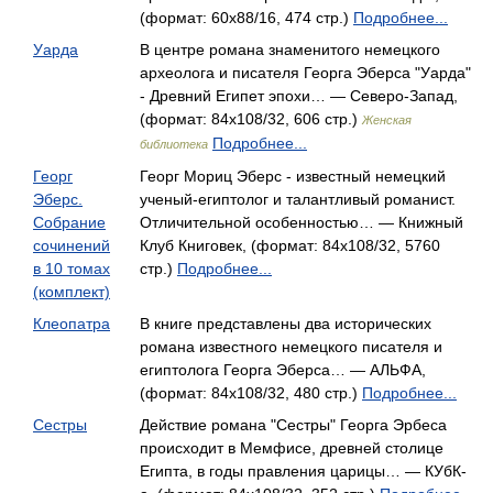
(формат: 60x88/16, 474 стр.)
Подробнее...
Уарда
В центре романа знаменитого немецкого
археолога и писателя Георга Эберса "Уарда"
- Древний Египет эпохи… — Северо-Запад,
(формат: 84x108/32, 606 стр.)
Женская
Подробнее...
библиотека
Георг
Георг Мориц Эберс - известный немецкий
Эберс.
ученый-египтолог и талантливый романист.
Собрание
Отличительной особенностью… — Книжный
сочинений
Клуб Книговек, (формат: 84x108/32, 5760
в 10 томах
стр.)
Подробнее...
(комплект)
Клеопатра
В книге представлены два исторических
романа известного немецкого писателя и
египтолога Георга Эберса… — АЛЬФА,
(формат: 84x108/32, 480 стр.)
Подробнее...
Сестры
Действие романа "Сестры" Георга Эрбеса
происходит в Мемфисе, древней столице
Египта, в годы правления царицы… — КУбК-