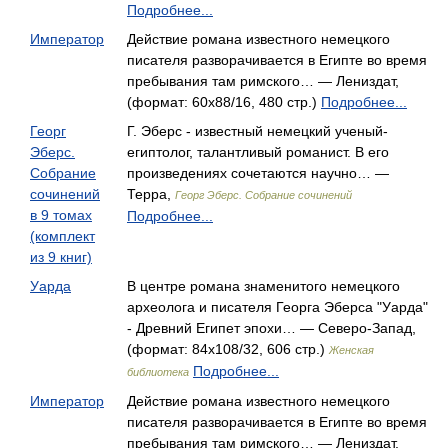
Подробнее...
Император
Действие романа известного немецкого
писателя разворачивается в Египте во время
пребывания там римского… — Лениздат,
(формат: 60x88/16, 480 стр.)
Подробнее...
Георг
Г. Эберс - известный немецкий ученый-
Эберс.
египтолог, талантливый романист. В его
Собрание
произведениях сочетаются научно… —
сочинений
Терра,
Георг Эберс. Собрание сочинений
в 9 томах
Подробнее...
(комплект
из 9 книг)
Уарда
В центре романа знаменитого немецкого
археолога и писателя Георга Эберса "Уарда"
- Древний Египет эпохи… — Северо-Запад,
(формат: 84x108/32, 606 стр.)
Женская
Подробнее...
библиотека
Император
Действие романа известного немецкого
писателя разворачивается в Египте во время
пребывания там римского… — Лениздат,