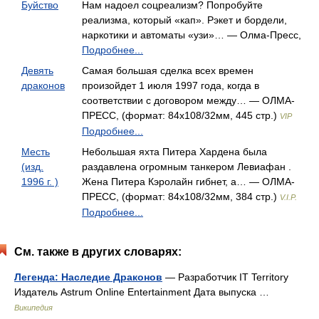
Буйство
Нам надоел соцреализм? Попробуйте
реализма, который «кап». Рэкет и бордели,
наркотики и автоматы «узи»… — Олма-Пресс,
Подробнее...
Девять
Самая большая сделка всех времен
драконов
произойдет 1 июля 1997 года, когда в
соответствии с договором между… — ОЛМА-
ПРЕСС, (формат: 84x108/32мм, 445 стр.)
VIP
Подробнее...
Месть
Небольшая яхта Питера Хардена была
(изд.
раздавлена огромным танкером Левиафан .
1996 г. )
Жена Питера Кэролайн гибнет, а… — ОЛМА-
ПРЕСС, (формат: 84x108/32мм, 384 стр.)
V.I.P.
Подробнее...
См. также в других словарях:
Легенда: Наследие Драконов
— Разработчик IT Territory
Издатель Astrum Online Entertainment Дата выпуска …
Википедия