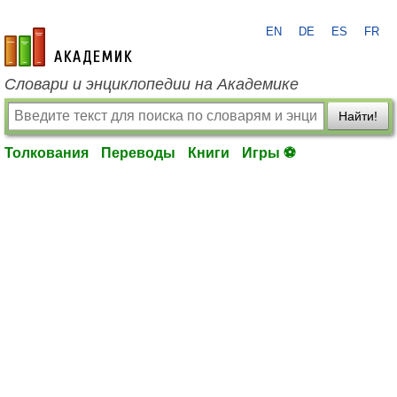
EN
DE
ES
FR
academic.ru
Словари и энциклопедии на Академике
Найти!
Толкования
Переводы
Книги
Игры ⚽