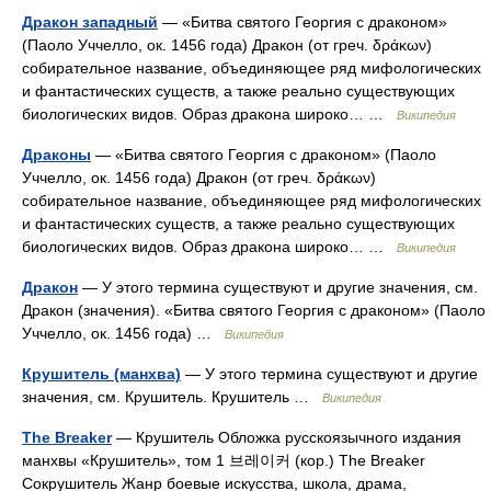
Дракон западный
— «Битва святого Георгия с драконом»
(Паоло Уччелло, ок. 1456 года) Дракон (от греч. δράκων)
собирательное название, объединяющее ряд мифологических
и фантастических существ, а также реально существующих
биологических видов. Образ дракона широко… …
Википедия
Драконы
— «Битва святого Георгия с драконом» (Паоло
Уччелло, ок. 1456 года) Дракон (от греч. δράκων)
собирательное название, объединяющее ряд мифологических
и фантастических существ, а также реально существующих
биологических видов. Образ дракона широко… …
Википедия
Дракон
— У этого термина существуют и другие значения, см.
Дракон (значения). «Битва святого Георгия с драконом» (Паоло
Уччелло, ок. 1456 года) …
Википедия
Крушитель (манхва)
— У этого термина существуют и другие
значения, см. Крушитель. Крушитель …
Википедия
The Breaker
— Крушитель Обложка русскоязычного издания
манхвы «Крушитель», том 1 브레이커 (кор.) The Breaker
Сокрушитель Жанр боевые искусства, школа, драма,