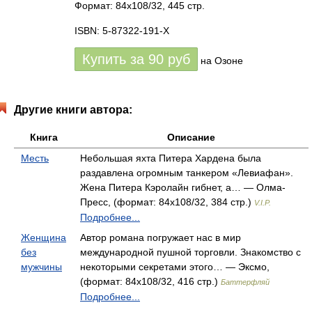
Формат: 84x108/32, 445 стр.
ISBN: 5-87322-191-Х
Купить за
90
руб
на Озоне
Другие книги автора:
Книга
Описание
Месть
Небольшая яхта Питера Хардена была
раздавлена огромным танкером «Левиафан».
Жена Питера Кэролайн гибнет, а… — Олма-
Пресс, (формат: 84x108/32, 384 стр.)
V.I.P.
Подробнее...
Женщина
Автор романа погружает нас в мир
без
международной пушной торговли. Знакомство с
мужчины
некоторыми секретами этого… — Эксмо,
(формат: 84x108/32, 416 стр.)
Баттерфляй
Подробнее...