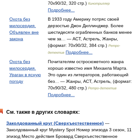
70x90/32, 320 стр.)
Кинотриллер
Подробнее...
Охота без
В 1933 году Америку потряс своей
милосердия.
дерзостью Джон Диллинджер. Более
Объявлен вне
шестидесяти ограбленных банков менее
закона
чем за… — АСТ, Астрель, Жанры,
(формат: 70x90/32, 384 стр.)
Ретро-
Подробнее...
детектив
Охота без
Почитателям остросюжетного жанра
милосердия.
хорошо известно имя Михаила Марта.
Ураган в ясную
Это один из литераторов, работающий
погоду
без… — Жанры, АСТ, Астрель, (формат:
70x90/32, 480 стр.)
Ретро-детектив
Подробнее...
См. также в других словарях:
Заколдованный круг (Сверхъестественное)
—
Заколдованный круг Mystery Spot Номер эпизода 3 сезон, 11
эпизод Место действия Бровард Сверхъестественное