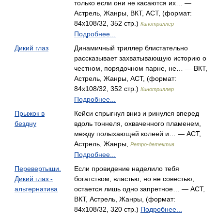
только если они не касаются их… —
Астрель, Жанры, ВКТ, АСТ, (формат:
84x108/32, 352 стр.)
Кинотриллер
Подробнее...
Дикий глаз
Динамичный триллер блистательно
рассказывает захватывающую историю о
честном, порядочном парне, не… — ВКТ,
Астрель, Жанры, АСТ, (формат:
84x108/32, 352 стр.)
Кинотриллер
Подробнее...
Прыжок в
Кейси спрыгнул вниз и ринулся вперед
бездну
вдоль тоннеля, охваченного пламенем,
между полыхающей колеей и… — АСТ,
Астрель, Жанры,
Ретро-детектив
Подробнее...
Перевертыши.
Если провидение наделило тебя
Дикий глаз -
богатством, властью, но не совестью,
альтернатива
остается лишь одно запретное… — АСТ,
ВКТ, Астрель, Жанры, (формат:
84x108/32, 320 стр.)
Подробнее...