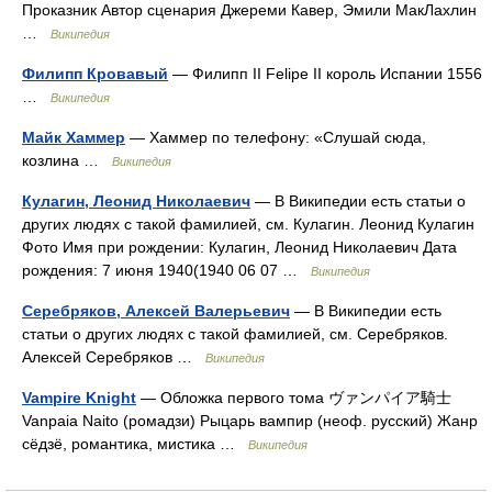
Проказник Автор сценария Джереми Кавер, Эмили МакЛахлин
…
Википедия
Филипп Кровавый
— Филипп II Felipe II король Испании 1556
…
Википедия
Майк Хаммер
— Хаммер по телефону: «Слушай сюда,
козлина …
Википедия
Кулагин, Леонид Николаевич
— В Википедии есть статьи о
других людях с такой фамилией, см. Кулагин. Леонид Кулагин
Фото Имя при рождении: Кулагин, Леонид Николаевич Дата
рождения: 7 июня 1940(1940 06 07 …
Википедия
Серебряков, Алексей Валерьевич
— В Википедии есть
статьи о других людях с такой фамилией, см. Серебряков.
Алексей Серебряков …
Википедия
Vampire Knight
— Обложка первого тома ヴァンパイア騎士
Vanpaia Naito (ромадзи) Рыцарь вампир (неоф. русский) Жанр
сёдзё, романтика, мистика …
Википедия