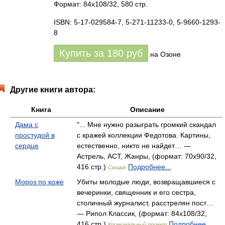
Формат: 84x108/32, 580 стр.
ISBN: 5-17-029584-7, 5-271-11233-0, 5-9660-1293-
8
Купить за
180
руб
на Озоне
Другие книги автора:
Книга
Описание
Дама с
"... Мне нужно разыграть громкий скандал
простудой в
с кражей коллекции Федотова. Картины,
сердце
естественно, никто не найдет… —
Астрель, АСТ, Жанры, (формат: 70x90/32,
416 стр.)
Подробнее...
Сыщик
Мороз по коже
Убиты молодые люди, возвращавшиеся с
вечеринки, священник и его сестра,
столичный журналист, расстрелян пост…
— Рипол Классик, (формат: 84x108/32,
416 стр.)
Подробнее...
Криминальный проект