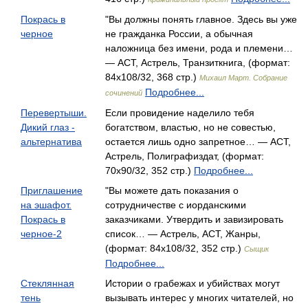
Покрась в
"Вы должны понять главное. Здесь вы уже
черное
не гражданка России, а обычная
наложница без имени, рода и племени…
— АСТ, Астрель, Транзиткнига, (формат:
84x108/32, 368 стр.)
Михаил Март. Собрание
Подробнее...
сочинений
Перевертыши.
Если провидение наделило тебя
Дикий глаз -
богатством, властью, но не совестью,
альтернатива
остается лишь одно запретное… — АСТ,
Астрель, Полиграфиздат, (формат:
70x90/32, 352 стр.)
Подробнее...
Приглашение
"Вы можете дать показания о
на эшафот.
сотрудничестве с иорданскими
Покрась в
заказчиками. Утвердить и завизировать
черное-2
список… — Астрель, АСТ, Жанры,
(формат: 84x108/32, 352 стр.)
Сыщик
Подробнее...
Стеклянная
Истории о грабежах и убийствах могут
тень
вызывать интерес у многих читателей, но