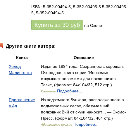
ISBN: 5-352-00494-5, 5-352-00495-5 5-352-00495-
5, 5-352-00494-5
Купить за
30
руб
на Озоне
Другие книги автора:
Книга
Описание
Холод
Издание 1994 года. Сохранность хорошая.
Малиогонта
Очередная книга серии `Иноземье`
открывает новое имя для поклонников… —
Тезис, (формат: 84x104/32, 512 стр.)
Подробнее...
Иноземье
Приглашение
Из подземного Бункера, расположенного в
в Ад
подмосковных лесах, обезумевший
полковник Вий от скуки наносит… — Эксмо-
Пресс, (формат: 84x104/32, 464 стр.)
Подробнее...
Абсолютное оружие