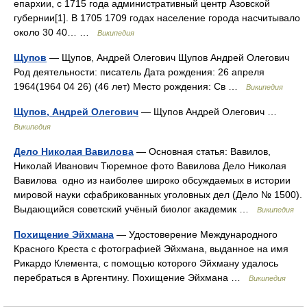
епархии, с 1715 года административный центр Азовской
губернии[1]. В 1705 1709 годах население города насчитывало
около 30 40… …
Википедия
Щупов
— Щупов, Андрей Олегович Щупов Андрей Олегович
Род деятельности: писатель Дата рождения: 26 апреля
1964(1964 04 26) (46 лет) Место рождения: Св …
Википедия
Щупов, Андрей Олегович
— Щупов Андрей Олегович …
Википедия
Дело Николая Вавилова
— Основная статья: Вавилов,
Николай Иванович Тюремное фото Вавилова Дело Николая
Вавилова одно из наиболее широко обсуждаемых в истории
мировой науки сфабрикованных уголовных дел (Дело № 1500).
Выдающийся советский учёный биолог академик …
Википедия
Похищение Эйхмана
— Удостоверение Международного
Красного Креста с фотографией Эйхмана, выданное на имя
Рикардо Клемента, с помощью которого Эйхману удалось
перебраться в Аргентину. Похищение Эйхмана …
Википедия