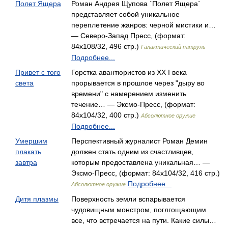
Полет Ящера
Роман Андрея Щупова `Полет Ящера`
представляет собой уникальное
переплетение жанров: черной мистики и…
— Северо-Запад Пресс, (формат:
84x108/32, 496 стр.)
Галактический патруль
Подробнее...
Привет с того
Горстка авантюристов из ХХ I века
света
прорывается в прошлое через "дыру во
времени" с намерением изменить
течение… — Эксмо-Пресс, (формат:
84x104/32, 400 стр.)
Абсолютное оружие
Подробнее...
Умершим
Перспективный журналист Роман Демин
плакать
должен стать одним из счастливцев,
завтра
которым предоставлена уникальная… —
Эксмо-Пресс, (формат: 84x104/32, 416 стр.)
Подробнее...
Абсолютное оружие
Дитя плазмы
Поверхность земли вспарывается
чудовищным монстром, поглгощающим
все, что встречается на пути. Какие силы…