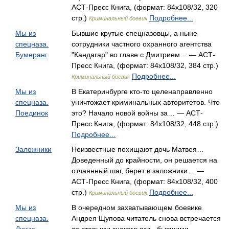
АСТ-Пресс Книга, (формат: 84x108/32, 320
стр.)
Подробнее...
Криминальный боевик
Мы из
Бывшие крутые спецназовцы, а ныне
спецназа.
сотрудники частного охранного агентства
Бумеранг
"Кандагар" во главе с Дмитрием… — АСТ-
Пресс Книга, (формат: 84x108/32, 384 стр.)
Подробнее...
Криминальный боевик
Мы из
В Екатеринбурге кто-то целенаправленно
спецназа.
уничтожает криминальных авторитетов. Что
Поединок
это? Начало новой войны за… — АСТ-
Пресс Книга, (формат: 84x108/32, 448 стр.)
Подробнее...
Заложники
Неизвестные похищают дочь Матвея…
Доведенный до крайности, он решается на
отчаянный шаг, берет в заложники… —
АСТ-Пресс Книга, (формат: 84x108/32, 400
стр.)
Подробнее...
Криминальный боевик
Мы из
В очередном захватывающем боевике
спецназа.
Андрея Щупова читатель снова встречается