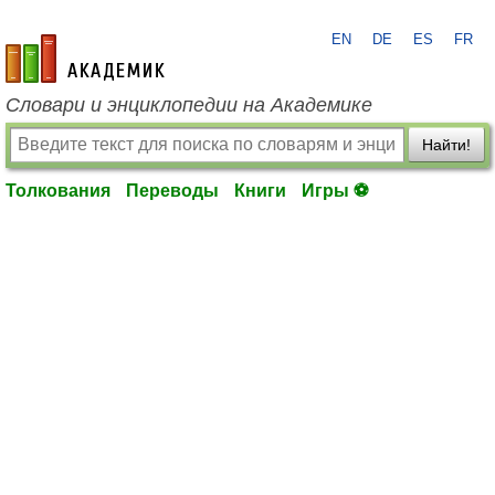
EN
DE
ES
FR
academic.ru
Словари и энциклопедии на Академике
Найти!
Толкования
Переводы
Книги
Игры ⚽