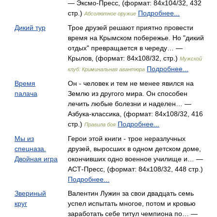
— Эксмо-Пресс, (формат: 84x104/32, 432
стр.)
Подробнее...
Абсолютное оружие
Дикий тур
Трое друзей решают приятно провести
время на Крымском побережье. Но "дикий
отдых" превращается в череду… —
Крылов, (формат: 84x108/32, стр.)
Мужской
Подробнее...
клуб: Криминальная авантюра
Время
Он - человек и тем не менее явился на
палача
Землю из другого мира. Он способен
лечить любые болезни и наделен… —
Азбука-классика, (формат: 84x108/32, 416
стр.)
Подробнее...
Правила боя
Мы из
Герои этой книги - трое неразлучных
спецназа.
друзей, выросших в одном детском доме,
Двойная игра
окончивших одно военное училище и… —
АСТ-Пресс, (формат: 84x108/32, 448 стр.)
Подробнее...
Звериный
Валентин Лужин за свои двадцать семь
круг
успел испытать многое, потом и кровью
заработать себе титул чемпиона по… —