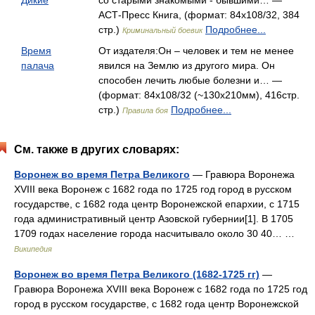
Дикие
со старыми знакомыми - бывшими… —
АСТ-Пресс Книга, (формат: 84x108/32, 384
стр.)
Подробнее...
Криминальный боевик
Время
От издателя:Он – человек и тем не менее
палача
явился на Землю из другого мира. Он
способен лечить любые болезни и… —
(формат: 84x108/32 (~130x210мм), 416стр.
стр.)
Подробнее...
Правила боя
См. также в других словарях:
Воронеж во время Петра Великого
— Гравюра Воронежа
XVIII века Воронеж с 1682 года по 1725 год город в русском
государстве, с 1682 года центр Воронежской епархии, с 1715
года административный центр Азовской губернии[1]. В 1705
1709 годах население города насчитывало около 30 40… …
Википедия
Воронеж во время Петра Великого (1682-1725 гг)
—
Гравюра Воронежа XVIII века Воронеж с 1682 года по 1725 год
город в русском государстве, с 1682 года центр Воронежской