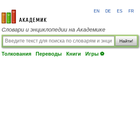
EN
DE
ES
FR
academic.ru
Словари и энциклопедии на Академике
Найти!
Толкования
Переводы
Книги
Игры ⚽