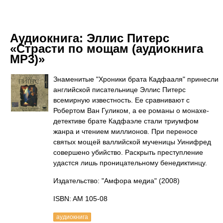
Аудиокнига:
Эллис Питерс
«Страсти по мощам (аудиокнига
MP3)»
Знаменитые "Хроники брата Кадфааля" принесли
английской писательнице Эллис Питерс
всемирную известность. Ее сравнивают с
Робертом Ван Гуликом, а ее романы о монахе-
детективе брате Кадфаэле стали триумфом
жанра и чтением миллионов. При переносе
святых мощей валлийской мученицы Уинифред
совершено убийство. Раскрыть преступление
удастся лишь проницательному бенедиктинцу.
Издательство: "Амфора медиа"
(2008)
ISBN: AM 105-08
аудиокнига