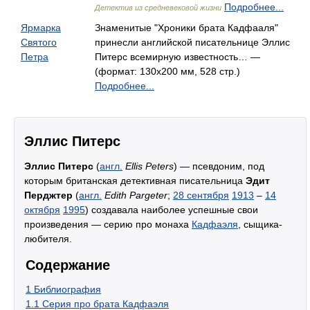
Подробнее...
Детектив из средневековой жизни
Ярмарка
Знаменитые "Хроники брата Кадфааля"
Святого
принесли английской писательнице Эллис
Петра
Питерс всемирную известность… —
(формат: 130х200 мм, 528 стр.)
Подробнее...
Эллис Питерс
Эллис Питерс
(
англ.
Ellis Peters
) — псевдоним, под
которым британская детективная писательница
Эдит
Перджтер
(
англ.
Edith Pargeter
;
28 сентября
1913
–
14
октября
1995
) создавала наиболее успешные свои
произведения — серию про монаха
Кадфаэля
, сыщика-
любителя.
Содержание
1
Библиография
1.1
Серия про брата Кадфаэля