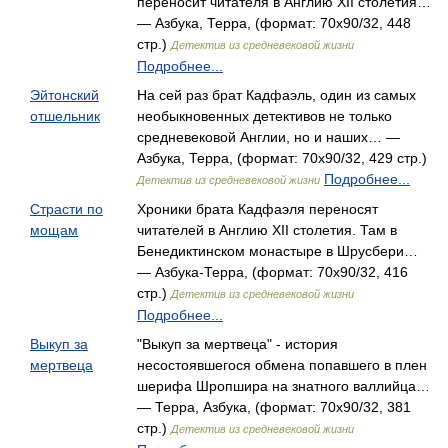
переносит читателя в Англию XII столетия…
— Азбука, Терра, (формат: 70x90/32, 448
стр.)
Детектив из средневековой жизни
Подробнее...
Эйтонский
На сей раз брат Кадфаэль, один из самых
отшельник
необыкновенных детективов не только
средневековой Англии, но и наших… —
Азбука, Терра, (формат: 70x90/32, 429 стр.)
Подробнее...
Детектив из средневековой жизни
Страсти по
Хроники брата Кадфаэля переносят
мощам
читателей в Англию XII столетия. Там в
Бенедиктинском монастыре в Шрусбери…
— Азбука-Терра, (формат: 70x90/32, 416
стр.)
Детектив из средневековой жизни
Подробнее...
Выкуп за
"Выкуп за мертвеца" - история
мертвеца
несостоявшегося обмена попавшего в плен
шерифа Шропшира на знатного валлийца…
— Терра, Азбука, (формат: 70x90/32, 381
стр.)
Детектив из средневековой жизни