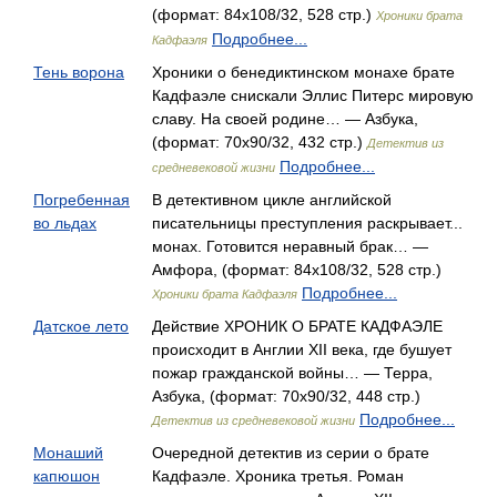
(формат: 84x108/32, 528 стр.)
Хроники брата
Подробнее...
Кадфаэля
Тень ворона
Хроники о бенедиктинском монахе брате
Кадфаэле снискали Эллис Питерс мировую
славу. На своей родине… — Азбука,
(формат: 70x90/32, 432 стр.)
Детектив из
Подробнее...
средневековой жизни
Погребенная
В детективном цикле английской
во льдах
писательницы преступления раскрывает...
монах. Готовится неравный брак… —
Амфора, (формат: 84x108/32, 528 стр.)
Подробнее...
Хроники брата Кадфаэля
Датское лето
Действие ХРОНИК О БРАТЕ КАДФАЭЛЕ
происходит в Англии XII века, где бушует
пожар гражданской войны… — Терра,
Азбука, (формат: 70x90/32, 448 стр.)
Подробнее...
Детектив из средневековой жизни
Монаший
Очередной детектив из серии о брате
капюшон
Кадфаэле. Хроника третья. Роман