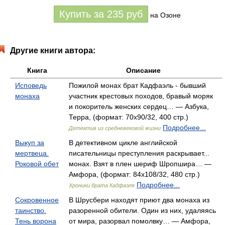
Купить за
235
руб
на Озоне
Другие книги автора:
Книга
Описание
Исповедь
Пожилой монах брат Кадфаэль - бывший
монаха
участник крестовых походов, бравый моряк
и покоритель женских сердец… — Азбука,
Терра, (формат: 70x90/32, 400 стр.)
Подробнее...
Детектив из средневековой жизни
Выкуп за
В детективном цикле английской
мертвеца.
писательницы преступления раскрывает...
Роковой обет
монах. Взят в плен шериф Шропшира… —
Амфора, (формат: 84x108/32, 480 стр.)
Подробнее...
Хроники брата Кадфаэля
Сокровенное
В Шрусбери находят приют два монаха из
таинство.
разоренной обители. Один из них, удаляясь
Тень ворона
от мира, разорвал помолвку… — Амфора,