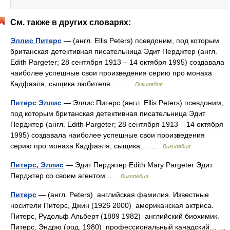
См. также в других словарях:
Эллис Питерс
— (англ. Ellis Peters) псевдоним, под которым
британская детективная писательница Эдит Перджтер (англ.
Edith Pargeter; 28 сентября 1913 – 14 октября 1995) создавала
наиболее успешные свои произведения серию про монаха
Кадфаэля, сыщика любителя.… …
Википедия
Питерс Эллис
— Эллис Питерс (англ. Ellis Peters) псевдоним,
под которым британская детективная писательница Эдит
Перджтер (англ. Edith Pargeter; 28 сентября 1913 – 14 октября
1995) создавала наиболее успешные свои произведения
серию про монаха Кадфаэля, сыщика… …
Википедия
Питерс, Эллис
— Эдит Перджтер Edith Mary Pargeter Эдит
Перджтер со своим агентом …
Википедия
Питерс
— (англ. Peters) английская фамилия. Известные
носители Питерс, Джин (1926 2000) американская актриса.
Питерс, Рудольф Альберт (1889 1982) английский биохимик.
Питерс, Эндрю (род. 1980) профессиональный канадский… …