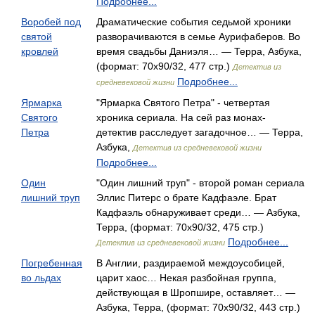
Подробнее...
Воробей под
Драматические события седьмой хроники
святой
разворачиваются в семье Аурифаберов. Во
кровлей
время свадьбы Даниэля… — Терра, Азбука,
(формат: 70x90/32, 477 стр.)
Детектив из
Подробнее...
средневековой жизни
Ярмарка
"Ярмарка Святого Петра" - четвертая
Святого
хроника сериала. На сей раз монах-
Петра
детектив расследует загадочное… — Терра,
Азбука,
Детектив из средневековой жизни
Подробнее...
Один
"Один лишний труп" - второй роман сериала
лишний труп
Эллис Питерс о брате Кадфаэле. Брат
Кадфаэль обнаруживает среди… — Азбука,
Терра, (формат: 70x90/32, 475 стр.)
Подробнее...
Детектив из средневековой жизни
Погребенная
В Англии, раздираемой междоусобицей,
во льдах
царит хаос… Некая разбойная группа,
действующая в Шропшире, оставляет… —
Азбука, Терра, (формат: 70x90/32, 443 стр.)