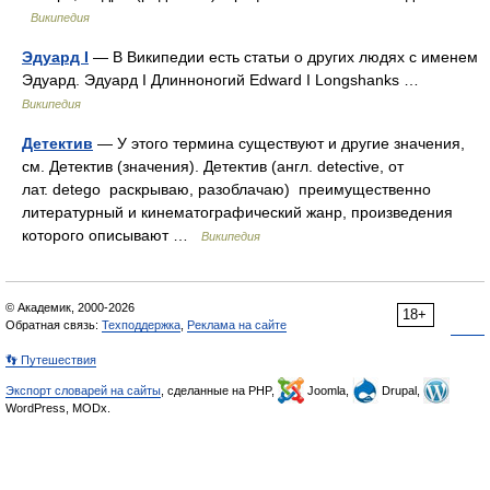
Википедия
Эдуард I
— В Википедии есть статьи о других людях с именем
Эдуард. Эдуард I Длинноногий Edward I Longshanks …
Википедия
Детектив
— У этого термина существуют и другие значения,
см. Детектив (значения). Детектив (англ. detective, от
лат. detego раскрываю, разоблачаю) преимущественно
литературный и кинематографический жанр, произведения
которого описывают …
Википедия
© Академик, 2000-2026
18+
Обратная связь:
Техподдержка
,
Реклама на сайте
👣 Путешествия
Экспорт словарей на сайты
, сделанные на PHP,
Joomla,
Drupal,
WordPress, MODx.