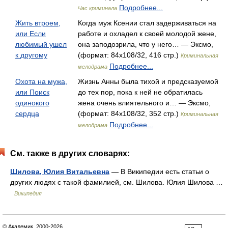
Подробнее...
Час криминала
Жить втроем,
Когда муж Ксении стал задерживаться на
или Если
работе и охладел к своей молодой жене,
любимый ушел
она заподозрила, что у него… — Эксмо,
к другому
(формат: 84x108/32, 416 стр.)
Криминальная
Подробнее...
мелодрама
Охота на мужа,
Жизнь Анны была тихой и предсказуемой
или Поиск
до тех пор, пока к ней не обратилась
одинокого
жена очень влиятельного и… — Эксмо,
сердца
(формат: 84x108/32, 352 стр.)
Криминальная
Подробнее...
мелодрама
См. также в других словарях:
Шилова, Юлия Витальевна
— В Википедии есть статьи о
других людях с такой фамилией, см. Шилова. Юлия Шилова …
Википедия
© Академик, 2000-2026