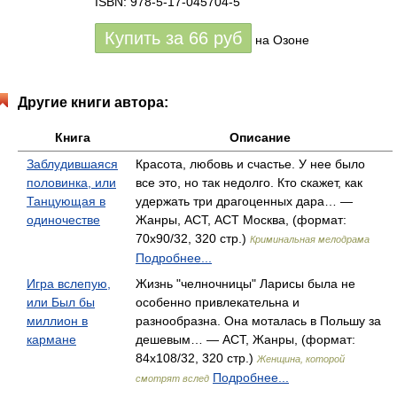
ISBN: 978-5-17-045704-5
Купить за
66
руб
на Озоне
Другие книги автора:
Книга
Описание
Заблудившаяся
Красота, любовь и счастье. У нее было
половинка, или
все это, но так недолго. Кто скажет, как
Танцующая в
удержать три драгоценных дара… —
одиночестве
Жанры, АСТ, АСТ Москва, (формат:
70x90/32, 320 стр.)
Криминальная мелодрама
Подробнее...
Игра вслепую,
Жизнь "челночницы" Ларисы была не
или Был бы
особенно привлекательна и
миллион в
разнообразна. Она моталась в Польшу за
кармане
дешевым… — АСТ, Жанры, (формат:
84x108/32, 320 стр.)
Женщина, которой
Подробнее...
смотрят вслед