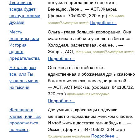
Твоя жизнь
получила приглашение посетить
всегда будет
Венецию. Леон… — АСТ, Жанры,
пахнуть моими
(формат: 70x90/32, 320 стр.)
Женщина,
духами
Подробнее...
которой смотрят вслед
Месть
Ольга - глава большой корпорации. Она
женщины, или
счастлива в любви и успешна в бизнесе.
История
Холодная, расчетливая, она не… —
одного
Жанры, АСТ,
Женщина, которой смотрят вслед
предательства
Подробнее...
Не такая, как
Она жила в золотой клетке -
все, или Ты
единственная и обожаемая дочь сказочно
узнаешь меня
богатого человека, наследница целой…
из тысячи
— АСТ, АСТ Москва, (формат: 84x108/32,
320 стр.)
Криминальная мелодрама
Подробнее...
Женщина в
Две умницы, красавицы подружки
клетке, или Так
мечтают о нормальном женском счастье.
продолжаться
И чтоб жить в достатке где-нибудь в… —
не может
Эксмо, (формат: 84x108/32, 384 стр.)
Подробнее...
Криминальная мелодрама