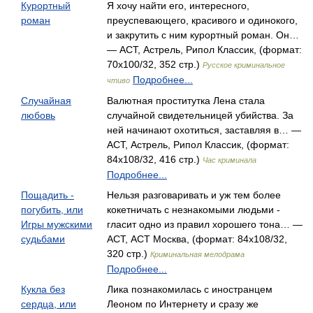
Курортный
Я хочу найти его, интересного,
роман
преуспевающего, красивого и одинокого,
и закрутить с ним курортный роман. Он…
— АСТ, Астрель, Рипол Классик, (формат:
70x100/32, 352 стр.)
Русское криминальное
Подробнее...
чтиво
Случайная
Валютная проститутка Лена стала
любовь
случайной свидетельницей убийства. За
ней начинают охотиться, заставляя в… —
АСТ, Астрель, Рипол Классик, (формат:
84x108/32, 416 стр.)
Час криминала
Подробнее...
Пощадить -
Нельзя разговаривать и уж тем более
погубить, или
кокетничать с незнакомыми людьми -
Игры мужскими
гласит одно из правил хорошего тона… —
судьбами
АСТ, АСТ Москва, (формат: 84x108/32,
320 стр.)
Криминальная мелодрама
Подробнее...
Кукла без
Лика познакомилась с иностранцем
сердца, или
Леоном по Интернету и сразу же