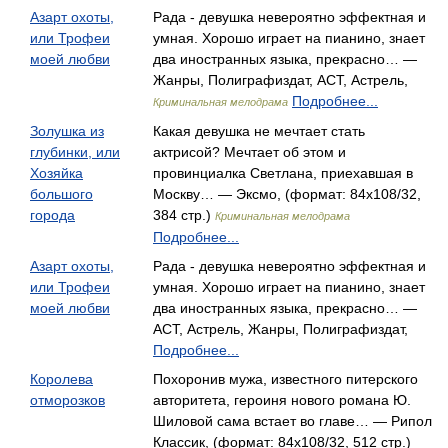
Азарт охоты,
Рада - девушка невероятно эффектная и
или Трофеи
умная. Хорошо играет на пианино, знает
моей любви
два иностранных языка, прекрасно… —
Жанры, Полиграфиздат, АСТ, Астрель,
Подробнее...
Криминальная мелодрама
Золушка из
Какая девушка не мечтает стать
глубинки, или
актрисой? Мечтает об этом и
Хозяйка
провинциалка Светлана, приехавшая в
большого
Москву… — Эксмо, (формат: 84x108/32,
города
384 стр.)
Криминальная мелодрама
Подробнее...
Азарт охоты,
Рада - девушка невероятно эффектная и
или Трофеи
умная. Хорошо играет на пианино, знает
моей любви
два иностранных языка, прекрасно… —
АСТ, Астрель, Жанры, Полиграфиздат,
Подробнее...
Королева
Похоронив мужа, известного питерского
отморозков
авторитета, героиня нового романа Ю.
Шиловой сама встает во главе… — Рипол
Классик, (формат: 84x108/32, 512 стр.)