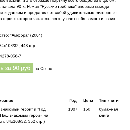
воей жизни, и это отражает картину всего общества в целом,
 начала 90-х. Роман "Русские грибники" впервые выходит
м изданием и представляет собой удивительные жизненные
в героях которых читатель легко узнает себя самого и своих
ство: "Амфора"
(2004)
84x108/32, 448 стр.
94278-058-7
ть за
90
руб
на Озоне
исание
Год
Цена
Тип книги
 знакомый герой" и "Год
1987
160
бумажная
 «Наш знакомый герой» на
книга
: 84x108/32, 352 стр.)