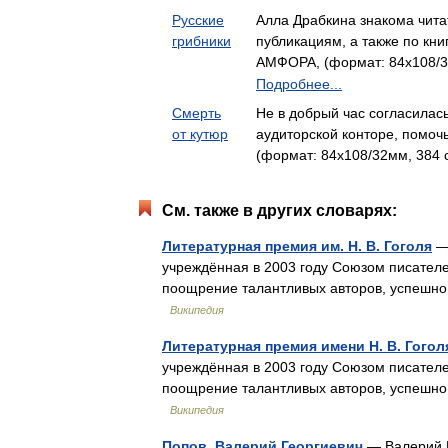
Русские
Алла Драбкина знакома чит
грибники
публикациям, а также по кн
АМФОРА, (формат: 84x108/32
Подробнее...
Смерть
Не в добрый час согласилась
от кутюр
аудиторской конторе, помоч
(формат: 84x108/32мм, 384 
См. также в других словарях:
Литературная премия им. Н. В. Гоголя
— 
учреждённая в 2003 году Союзом писателе
поощрение талантливых авторов, успешн
Википедия
Литературная премия имени Н. В. Гогол
учреждённая в 2003 году Союзом писателе
поощрение талантливых авторов, успешн
Википедия
Попов, Валерий Георгиевич
— Валерий П