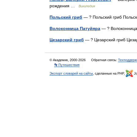
рождения …
Википедия
Польский гриб
— ? Польский гриб Поль
Волоконница Патуйяра
— ? Волоконниц
Цезарский гриб
— ? Цезарский гриб Це
© Академик, 2000-2026
Обратная связь:
Техподдерж
👣 Путешествия
Экспорт словарей на сайты
, сделанные на PHP,
Jo