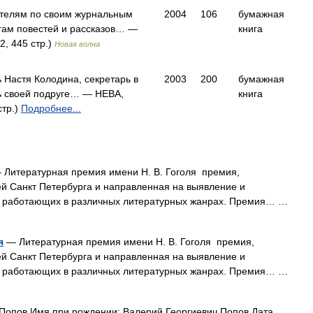
ателям по своим журнальным
2004
106
бумажная
игам повестей и рассказов… —
книга
, 445 стр.)
Новая волна
 Настя Колодина, секретарь в
2003
200
бумажная
ь своей подруге… — НЕВА,
книга
стр.)
Подробнее...
Литературная премия имени Н. В. Гоголя премия,
й Санкт Петербурга и направленная на выявление и
о работающих в различных литературных жанрах. Премия… …
я
— Литературная премия имени Н. В. Гоголя премия,
й Санкт Петербурга и направленная на выявление и
о работающих в различных литературных жанрах. Премия… …
опов Имя при рождении: Валерий Георгиевич Попов Дата