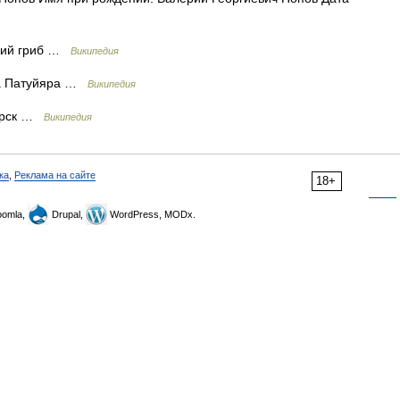
ский гриб …
Википедия
а Патуйяра …
Википедия
зарск …
Википедия
ка
,
Реклама на сайте
18+
omla,
Drupal,
WordPress, MODx.