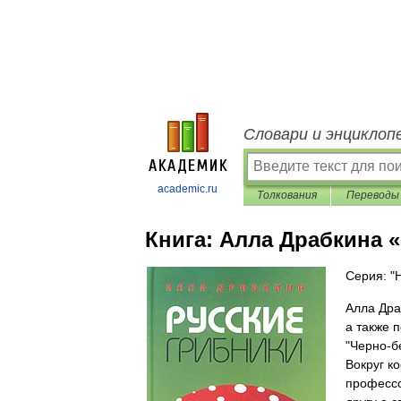
Словари и энциклоп
academic.ru
Толкования
Переводы
Книга:
Алла Драбкина «
Серия: "
Алла Дра
а также 
"Черно-б
Вокруг к
профессо