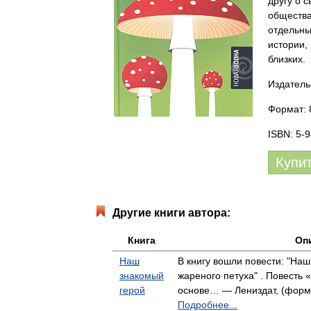
другу о с
общества
отдельны
истории, 
близких.
Издатель
Формат: 
ISBN: 5-
Купи
Другие книги автора:
Книга
Оп
Наш
В книгу вошли повести: "Наш
знакомый
жареного петуха" . Повесть
герой
основе… — Лениздат, (формат
Подробнее...