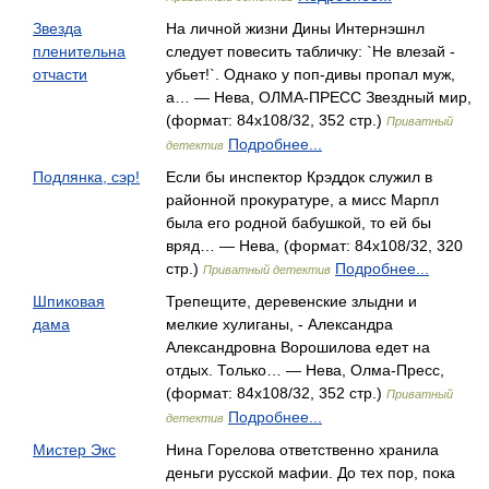
Звезда
На личной жизни Дины Интернэшнл
пленительна
следует повесить табличку: `Не влезай -
отчасти
убьет!`. Однако у поп-дивы пропал муж,
а… — Нева, ОЛМА-ПРЕСС Звездный мир,
(формат: 84x108/32, 352 стр.)
Приватный
Подробнее...
детектив
Подлянка, сэр!
Если бы инспектор Крэддок служил в
районной прокуратуре, а мисс Марпл
была его родной бабушкой, то ей бы
вряд… — Нева, (формат: 84x108/32, 320
стр.)
Подробнее...
Приватный детектив
Шпиковая
Трепещите, деревенские злыдни и
дама
мелкие хулиганы, - Александра
Александровна Ворошилова едет на
отдых. Только… — Нева, Олма-Пресс,
(формат: 84x108/32, 352 стр.)
Приватный
Подробнее...
детектив
Мистер Экс
Нина Горелова ответственно хранила
деньги русской мафии. До тех пор, пока