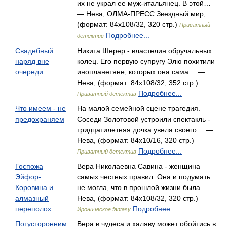
их не украл ее муж-итальянец. В этой…
— Нева, ОЛМА-ПРЕСС Звездный мир,
(формат: 84x108/32, 320 стр.)
Приватный
Подробнее...
детектив
Свадебный
Никита Шерер - властелин обручальных
наряд вне
колец. Его первую супругу Элю похитили
очереди
инопланетяне, которых она сама… —
Нева, (формат: 84x108/32, 352 стр.)
Подробнее...
Приватный детектив
Что имеем - не
На малой семейной сцене трагедия.
предохраняем
Соседи Золотовой устроили спектакль -
тридцатилетняя дочка увела своего… —
Нева, (формат: 84x10/16, 320 стр.)
Подробнее...
Приватный детектив
Госпожа
Вера Николаевна Савина - женщина
Эйфор-
самых честных правил. Она и подумать
Коровина и
не могла, что в прошлой жизни была… —
алмазный
Нева, (формат: 84x108/32, 320 стр.)
переполох
Подробнее...
Ироническое fantasy
Потусторонним
Вера в чудеса и халяву может обойтись в