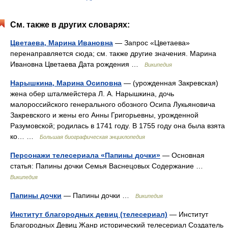
См. также в других словарях:
Цветаева, Марина Ивановна
— Запрос «Цветаева»
перенаправляется сюда; см. также другие значения. Марина
Ивановна Цветаева Дата рождения …
Википедия
Нарышкина, Марина Осиповна
— (урожденная Закревская)
жена обер шталмейстера Л. А. Нарышкина, дочь
малороссийского генерального обозного Осипа Лукьяновича
Закревского и жены его Анны Григорьевны, урожденной
Разумовской; родилась в 1741 году. В 1755 году она была взята
ко… …
Большая биографическая энциклопедия
Персонажи телесериала «Папины дочки»
— Основная
статья: Папины дочки Семья Васнецовых Содержание …
Википедия
Папины дочки
— Папины дочки …
Википедия
Институт благородных девиц (телесериал)
— Институт
Благородных Девиц Жанр исторический телесериал Создатель