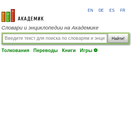
EN
DE
ES
FR
academic.ru
Словари и энциклопедии на Академике
Найти!
Толкования
Переводы
Книги
Игры ⚽