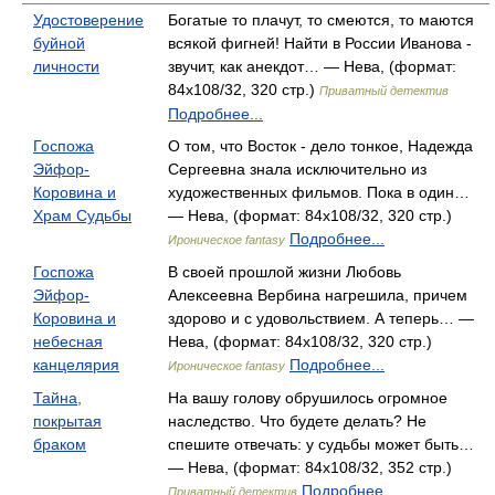
Удостоверение
Богатые то плачут, то смеются, то маются
буйной
всякой фигней! Найти в России Иванова -
личности
звучит, как анекдот… — Нева, (формат:
84x108/32, 320 стр.)
Приватный детектив
Подробнее...
Госпожа
О том, что Восток - дело тонкое, Надежда
Эйфор-
Сергеевна знала исключительно из
Коровина и
художественных фильмов. Пока в один…
Храм Судьбы
— Нева, (формат: 84x108/32, 320 стр.)
Подробнее...
Ироническое fantasy
Госпожа
В своей прошлой жизни Любовь
Эйфор-
Алексеевна Вербина нагрешила, причем
Коровина и
здорово и с удовольствием. А теперь… —
небесная
Нева, (формат: 84x108/32, 320 стр.)
канцелярия
Подробнее...
Ироническое fantasy
Тайна,
На вашу голову обрушилось огромное
покрытая
наследство. Что будете делать? Не
браком
спешите отвечать: у судьбы может быть…
— Нева, (формат: 84x108/32, 352 стр.)
Подробнее...
Приватный детектив