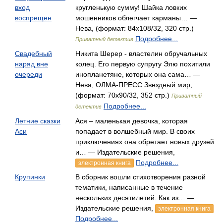
вход
кругленькую сумму! Шайка ловких
воспрещен
мошенников облегчает карманы… —
Нева, (формат: 84x108/32, 320 стр.)
Подробнее...
Приватный детектив
Свадебный
Никита Шерер - властелин обручальных
наряд вне
колец. Его первую супругу Элю похитили
очереди
инопланетяне, которых она сама… —
Нева, ОЛМА-ПРЕСС Звездный мир,
(формат: 70x90/32, 352 стр.)
Приватный
Подробнее...
детектив
Летние сказки
Ася – маленькая девочка, которая
Аси
попадает в волшебный мир. В своих
приключениях она обретает новых друзей
и… — Издательские решения,
Подробнее...
электронная книга
Крупинки
В сборник вошли стихотворения разной
тематики, написанные в течение
нескольких десятилетий. Как из… —
Издательские решения,
электронная книга
Подробнее...