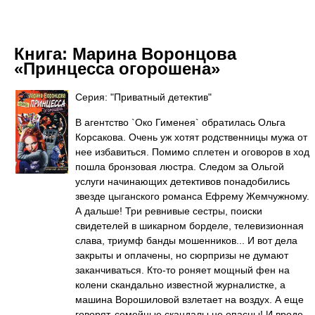
Книга:
Марина Воронцова
«Принцесса огорошена»
Серия: "Приватный детектив"
В агентство `Око Гименея` обратилась Ольга
Корсакова. Очень уж хотят родственницы мужа от
нее избавиться. Помимо сплетен и оговоров в ход
пошла бронзовая люстра. Следом за Ольгой
услуги начинающих детективов понадобились
звезде цыганского романса Ефрему Жемчужному.
А дальше! Три ревнивые сестры, поиски
свидетелей в шикарном борделе, телевизионная
слава, триумф банды мошенников... И вот дела
закрыты и оплачены, но сюрпризы не думают
заканчиваться. Кто-то роняет мощный фен на
колени скандально известной журналистке, а
машина Ворошиловой взлетает на воздух. А еще
говорят, семейные скандалы не опасны! И вроде