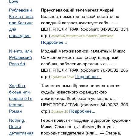
Love
Рублевский
Преуспевающий телемагнат Андрей
Ка z а n ова,
Вольнов, несмотря на свой достаточно
или Кастинг
солидный возраст, чувствует себя… —
для
ЦЕНТРПОЛИГРАФ, (формат: 84x90/32, 334
наследниц
стр.)
Женский детектив в твердой обложке
Подробнее...
N ечто, или
Модный мэтр живописи, галантный Микис
Рублевский
Самсонов имеет все: славу, шикарный
Pops Art
особняк, раболепие преданных… —
ЦЕНТРПОЛИГРАФ, (формат: 70x90/32, 286
стр.)
Подробнее...
Рублевка Love
Ход Ко r
Таинственным образом переплетаются
бюзье или
судьбы известного французского
шерше б l я
архитектора Корбюзье и успешного… —
femme:
ЦЕНТРПОЛИГРАФ, (формат: 84x90/32, 303
Роман
стр.)
Подробнее...
Больше 10
Nothing.
Герой повести - модный и дорогой художник
Почти
Микис Самсонов, любимец Фортуны,
детективная
проходит свидетелем (или… — Этерна,