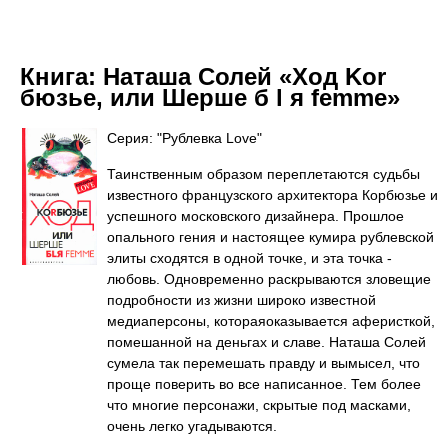
Книга:
Наташа Солей «Ход Kor
бюзье, или Шерше б l я femme»
Серия: "Рублевка Love"
Таинственным образом переплетаются судьбы
известного французского архитектора Корбюзье и
успешного московского дизайнера. Прошлое
опального гения и настоящее кумира рублевской
элиты сходятся в одной точке, и эта точка -
любовь. Одновременно раскрываются зловещие
подробности из жизни широко известной
медиаперсоны, котораяоказывается аферисткой,
помешанной на деньгах и славе. Наташа Солей
сумела так перемешать правду и вымысел, что
проще поверить во все написанное. Тем более
что многие персонажи, скрытые под масками,
очень легко угадываются.