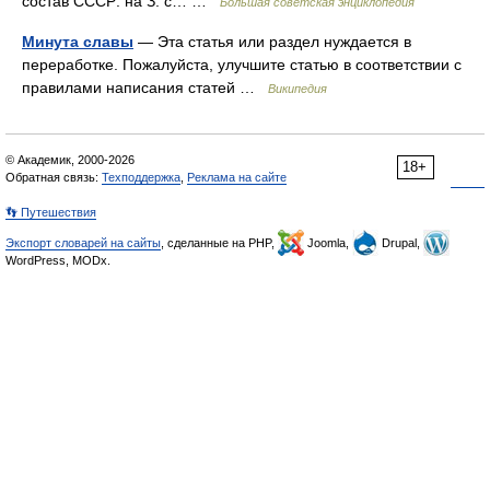
состав СССР: на З. с… …
Большая советская энциклопедия
Минута славы
— Эта статья или раздел нуждается в
переработке. Пожалуйста, улучшите статью в соответствии с
правилами написания статей …
Википедия
© Академик, 2000-2026
18+
Обратная связь:
Техподдержка
,
Реклама на сайте
👣 Путешествия
Экспорт словарей на сайты
, сделанные на PHP,
Joomla,
Drupal,
WordPress, MODx.