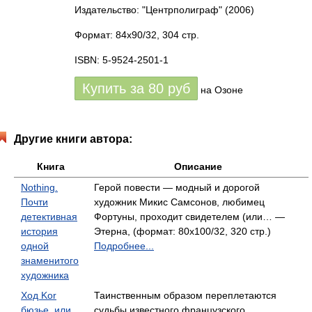
Издательство: "Центрполиграф"
(2006)
Формат: 84x90/32, 304 стр.
ISBN: 5-9524-2501-1
Купить за
80
руб
на Озоне
Другие книги автора:
Книга
Описание
Nothing.
Герой повести — модный и дорогой
Почти
художник Микис Самсонов, любимец
детективная
Фортуны, проходит свидетелем (или… —
история
Этерна, (формат: 80x100/32, 320 стр.)
одной
Подробнее...
знаменитого
художника
Ход Kor
Таинственным образом переплетаются
бюзье, или
судьбы известного французского