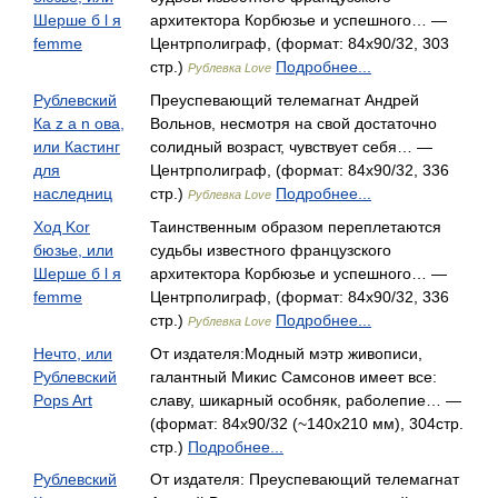
Шерше б l я
архитектора Корбюзье и успешного… —
femme
Центрполиграф, (формат: 84x90/32, 303
стр.)
Подробнее...
Рублевка Love
Рублевский
Преуспевающий телемагнат Андрей
Ка z а n ова,
Вольнов, несмотря на свой достаточно
или Кастинг
солидный возраст, чувствует себя… —
для
Центрполиграф, (формат: 84x90/32, 336
наследниц
стр.)
Подробнее...
Рублевка Love
Ход Kor
Таинственным образом переплетаются
бюзье, или
судьбы известного французского
Шерше б l я
архитектора Корбюзье и успешного… —
femme
Центрполиграф, (формат: 84x90/32, 336
стр.)
Подробнее...
Рублевка Love
Нечто, или
От издателя:Модный мэтр живописи,
Рублевский
галантный Микис Самсонов имеет все:
Pops Art
славу, шикарный особняк, раболепие… —
(формат: 84х90/32 (~140х210 мм), 304стр.
стр.)
Подробнее...
Рублевский
От издателя: Преуспевающий телемагнат