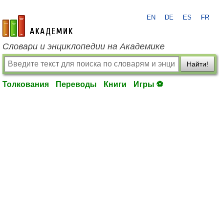
EN
DE
ES
FR
academic.ru
Словари и энциклопедии на Академике
Найти!
Толкования
Переводы
Книги
Игры ⚽