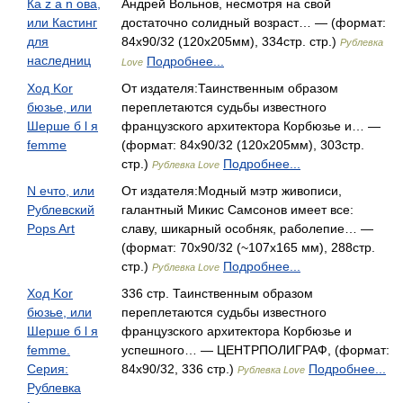
Ка z а n ова,
Андрей Вольнов, несмотря на свой
или Кастинг
достаточно солидный возраст… — (формат:
для
84x90/32 (120x205мм), 334стр. стр.)
Рублевка
наследниц
Подробнее...
Love
Ход Kor
От издателя:Таинственным образом
бюзье, или
переплетаются судьбы известного
Шерше б l я
французского архитектора Корбюзье и… —
femme
(формат: 84x90/32 (120x205мм), 303стр.
стр.)
Подробнее...
Рублевка Love
N ечто, или
От издателя:Модный мэтр живописи,
Рублевский
галантный Микис Самсонов имеет все:
Pops Art
славу, шикарный особняк, раболепие… —
(формат: 70х90/32 (~107х165 мм), 288стр.
стр.)
Подробнее...
Рублевка Love
Ход Kor
336 стр. Таинственным образом
бюзье, или
переплетаются судьбы известного
Шерше б l я
французского архитектора Корбюзье и
femme.
успешного… — ЦЕНТРПОЛИГРАФ, (формат:
Серия:
84x90/32, 336 стр.)
Подробнее...
Рублевка Love
Рублевка