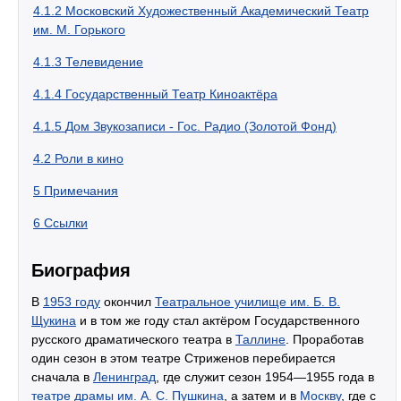
4.1.2
Московский Художественный Академический Театр
им. М. Горького
4.1.3
Телевидение
4.1.4
Государственный Театр Киноактёра
4.1.5
Дом Звукозаписи - Гос. Радио (Золотой Фонд)
4.2
Роли в кино
5
Примечания
6
Ссылки
Биография
В
1953 году
окончил
Театральное училище им. Б. В.
Щукина
и в том же году стал актёром Государственного
русского драматического театра в
Таллине
. Проработав
один сезон в этом театре Стриженов перебирается
сначала в
Ленинград
, где служит сезон 1954—1955 года в
театре драмы им. А. С. Пушкина
, а затем и в
Москву
, где с