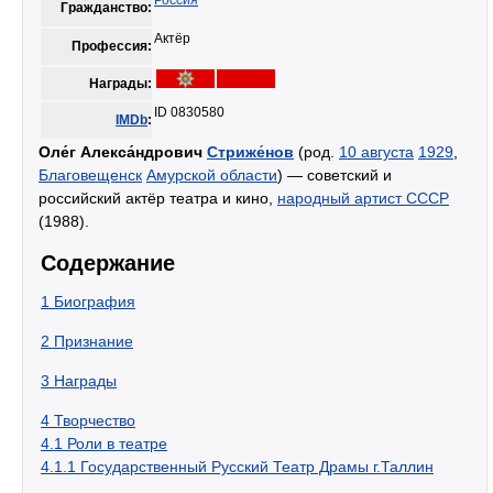
Россия
Гражданство:
Актёр
Профессия:
Награды:
ID 0830580
IMDb
:
Оле́г Алекса́ндрович
Стриже́нов
(род.
10 августа
1929
,
Благовещенск
Амурской области
) — советский и
российский актёр театра и кино,
народный артист СССР
(1988).
Содержание
1
Биография
2
Признание
3
Награды
4
Творчество
4.1
Роли в театре
4.1.1
Государственный Русский Театр Драмы г.Таллин