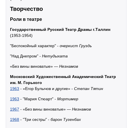
Творчество
Роли в театре
Государственный Русский Театр Драмы г.Таллин
(1953-1954)
"Беспокойный характер" -
очеркист Груздь
"Над Днепром" -
Нетудыхата
«Без вины виноватые» —
Незнамов
Московский Художественный Академический Театр
им. М. Горького
1963
- «Егор Булычов и другие» -
Степан Тятин
1963
- "Мария Стюарт" -
Мортимер
1967
- «Без вины виноватые» —
Незнамов
1968
- "Три сестры" -
барон Тузенбах