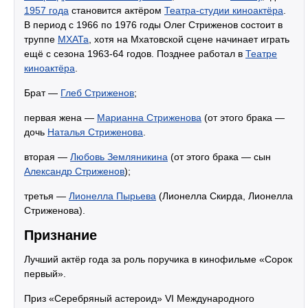
1957 года
становится актёром
Театра-студии киноактёра
.
В период с 1966 по 1976 годы Олег Стриженов состоит в
труппе
МХАТа
, хотя на Мхатовской сцене начинает играть
ещё с сезона 1963-64 годов. Позднее работал в
Театре
киноактёра
.
Брат —
Глеб Стриженов
;
первая жена —
Марианна Стриженова
(от этого брака —
дочь
Наталья Стриженова
.
вторая —
Любовь Земляникина
(от этого брака — сын
Александр Стриженов
);
третья —
Лионелла Пырьева
(Лионелла Скирда, Лионелла
Стриженова).
Признание
Лучший актёр года за роль поручика в кинофильме «Сорок
первый».
Приз «Серебряный астероид» VI Международного