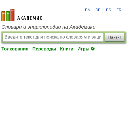
EN
DE
ES
FR
academic.ru
Словари и энциклопедии на Академике
Найти!
Толкования
Переводы
Книги
Игры ⚽