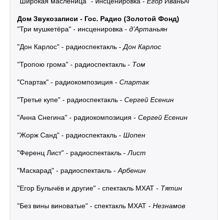
"Широкая масленица" - инсценировка -
Егор Иваныч
Дом Звукозаписи - Гос. Радио (Золотой Фонд)
"Три мушкетёра" - инсценировка -
д'Артаньян
"Дон Карлос" - радиоспектакль -
Дон Карлос
"Тропою грома" - радиоспектакль -
Том
"Спартак" - радиокомпозиция -
Спартак
"Третье купе" - радиоспектакль -
Сергей Есенин
"Анна Снегина" - радиокомпозиция -
Сергей Есенин
"Жорж Санд" - радиоспектакль -
Шопен
"Ференц Лист" - радиоспектакль -
Лист
"Маскарад" - радиоспектакль -
Арбенин
"Егор Булычёв и другие" - спектакль МХАТ -
Тятин
"Без вины виноватые" - спектакль МХАТ -
Незнамов