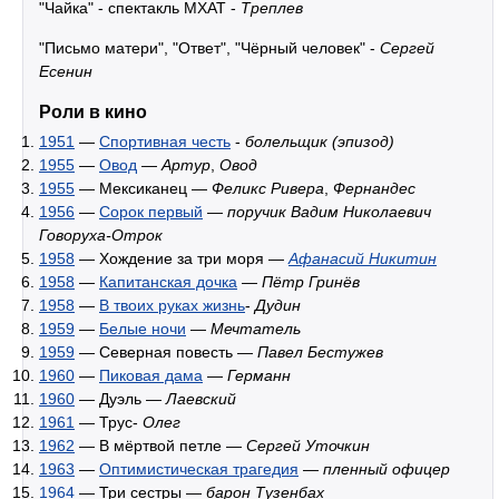
"Чайка" - спектакль МХАТ -
Треплев
"Письмо матери", "Ответ", "Чёрный человек" -
Сергей
Есенин
Роли в кино
1951
—
Спортивная честь
-
болельщик (эпизод)
1955
—
Овод
—
Артур
,
Овод
1955
— Мексиканец —
Феликс Ривера
,
Фернандес
1956
—
Сорок первый
—
поручик Вадим Николаевич
Говоруха-Отрок
1958
— Хождение за три моря —
Афанасий Никитин
1958
—
Капитанская дочка
—
Пётр Гринёв
1958
—
В твоих руках жизнь
-
Дудин
1959
—
Белые ночи
—
Мечтатель
1959
— Северная повесть —
Павел Бестужев
1960
—
Пиковая дама
—
Германн
1960
— Дуэль —
Лаевский
1961
— Трус-
Олег
1962
— В мёртвой петле —
Сергей Уточкин
1963
—
Оптимистическая трагедия
—
пленный офицер
1964
— Три сестры —
барон Тузенбах