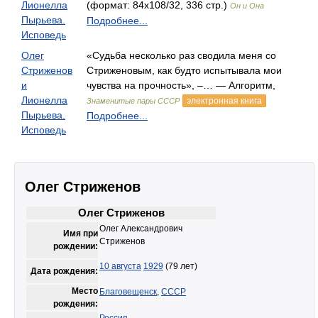
Лионелла
(формат: 84x108/32, 336 стр.)
Он и Она
Пырьева.
Подробнее...
Исповедь
Олег
«Судьба несколько раз сводила меня со
Стриженов
Стриженовым, как будто испытывала мои
и
чувства на прочность», –… — Алгоритм,
Лионелла
электронная книга
Знаменитые пары СССР
Пырьева.
Подробнее...
Исповедь
Олег Стриженов
Олег Стриженов
Олег Александрович
Имя при
Стриженов
рождении:
10 августа
1929
(79 лет)
Дата рождения:
Место
Благовещенск
,
СССР
рождения: