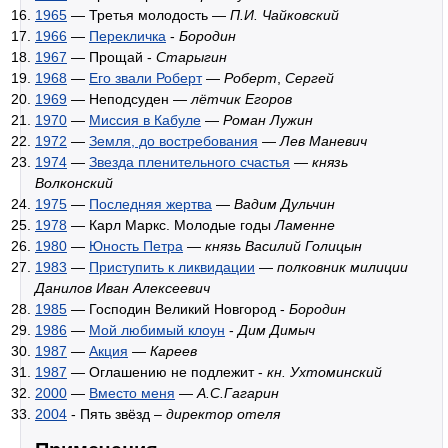
1965
— Третья молодость —
П.И. Чайковский
1966
—
Перекличка
-
Бородин
1967
— Прощай -
Старыгин
1968
—
Его звали Роберт
—
Роберт
,
Сергей
1969
— Неподсуден —
лётчик Егоров
1970
—
Миссия в Кабуле
—
Роман Лужин
1972
—
Земля, до востребования
—
Лев Маневич
1974
—
Звезда пленительного счастья
—
князь
Волконский
1975
—
Последняя жертва
—
Вадим Дульчин
1978
— Карл Маркс. Молодые годы
Ламенне
1980
—
Юность Петра
—
князь Василий Голицын
1983
—
Приступить к ликвидации
—
полковник милиции
Данилов Иван Алексеевич
1985
— Господин Великий Новгород -
Бородин
1986
—
Мой любимый клоун
-
Дим Димыч
1987
—
Акция
—
Кареев
1987
— Оглашению не подлежит -
кн. Ухтоминский
2000
—
Вместо меня
—
А.С.Гагарин
2004
- Пять звёзд –
директор отеля