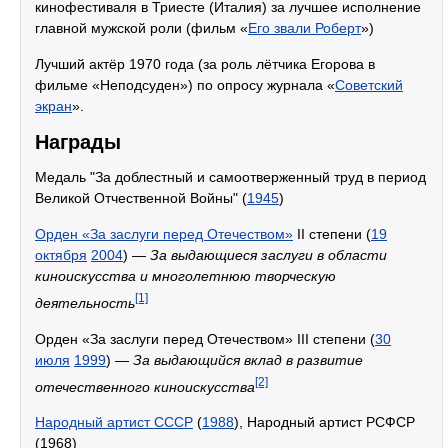
кинофестиваля в Триесте (Италия) за лучшее исполнение
главной мужской роли (фильм «
Его звали Роберт
»)
Лучший актёр 1970 года (за роль лётчика Егорова в
фильме «Неподсуден») по опросу журнала «
Советский
экран
».
Награды
Медаль "За доблестный и самоотверженный труд в период
Великой Отчественной Войны" (
1945
)
Орден «За заслуги перед Отечеством»
II степени (
19
октября
2004
) —
За выдающиеся заслуги в области
киноискусства и многолетнюю творческую
[1]
деятельность
Орден «За заслуги перед Отечеством» III степени (
30
июля
1999
) —
За выдающийся вклад в развитие
[2]
отечественного киноискусства
Народный артист СССР
(
1988
), Народный артист РСФСР
(1968)