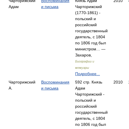
Чарторижский
Воспоминания
Князь Адам
2010
Адам
и письма
Чарторижский
(1770-1861) -
польский и
российский
государственный
деятель, с 1804
по 1806 год был
министром… —
Захаров,
Биографии и
мемуары
Подробнее...
Чарторижский
Воспоминания
592 стр. Князь
2010
А.
и письма
Адам
Чарторижский -
польский и
российский
государственный
деятель, с 1804
по 1806 год был