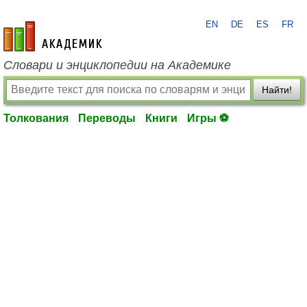
EN
DE
ES
FR
academic.ru
Словари и энциклопедии на Академике
Найти!
Толкования
Переводы
Книги
Игры ⚽