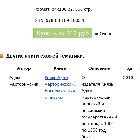
Формат: 84x108/32, 608 стр.
ISBN: 978-5-8159-1033-1
Купить за
312
руб
на Озоне
Другие книги схожей тематики:
Автор
Книга
Описание
Год
Адам
Князь Адам
От
2010
Чарторижский
Чарторижский.
издателя:Князь
Воспоминания
Адам
и письма
Чарторижский -
польский и
российский
государственный
деятель, с 1804
по 1806 год
был… —