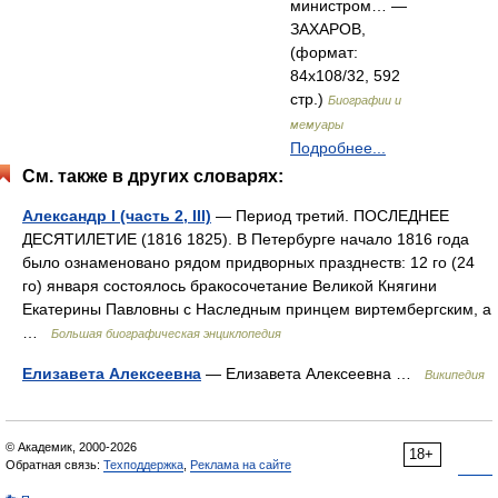
министром… —
ЗАХАРОВ,
(формат:
84x108/32, 592
стр.)
Биографии и
мемуары
Подробнее...
См. также в других словарях:
Александр I (часть 2, III)
— Период третий. ПОСЛЕДНЕЕ
ДЕСЯТИЛЕТИЕ (1816 1825). В Петербурге начало 1816 года
было ознаменовано рядом придворных празднеств: 12 го (24
го) января состоялось бракосочетание Великой Княгини
Екатерины Павловны с Наследным принцем виртембергским, а
…
Большая биографическая энциклопедия
Елизавета Алексеевна
— Елизавета Алексеевна …
Википедия
© Академик, 2000-2026
18+
Обратная связь:
Техподдержка
,
Реклама на сайте