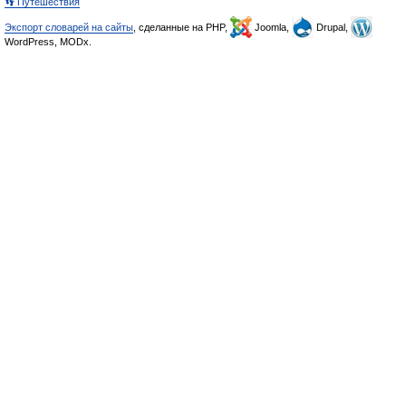
👣 Путешествия
Экспорт словарей на сайты
, сделанные на PHP,
Joomla,
Drupal,
WordPress, MODx.