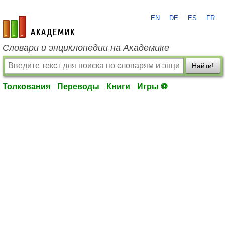
EN
DE
ES
FR
academic.ru
Словари и энциклопедии на Академике
Найти!
Толкования
Переводы
Книги
Игры ⚽