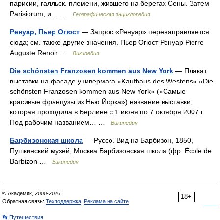
парисии, галльск. племени, жившего на берегах Сены. Затем
Parisiorum, и… …
Географическая энциклопедия
Ренуар, Пьер Огюст
— Запрос «Ренуар» перенаправляется
сюда; см. также другие значения. Пьер Огюст Ренуар Pierre
Auguste Renoir …
Википедия
Die schönsten Franzosen kommen aus New York
— Плакат
выставки на фасаде универмага «Kaufhaus des Westens» «Die
schönsten Franzosen kommen aus New York» («Самые
красивые французы из Нью Йорка») название выставки,
которая проходила в Берлине с 1 июня по 7 октября 2007 г.
Под рабочим названием… …
Википедия
Барбизонская школа
— Руссо. Вид на Барбизон, 1850,
Пушкинский музей, Москва Барбизонская школа (фр. École de
Barbizon …
Википедия
© Академик, 2000-2026
18+
Обратная связь:
Техподдержка
,
Реклама на сайте
👣 Путешествия