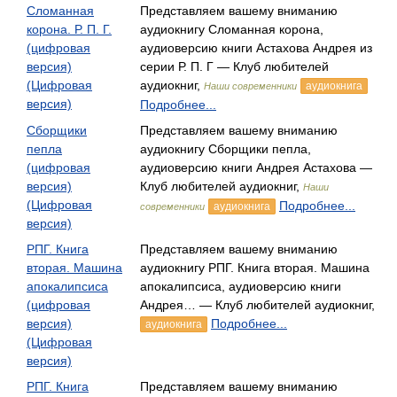
Сломанная
Представляем вашему вниманию
корона. Р. П. Г.
аудиокнигу Сломанная корона,
(цифровая
аудиоверсию книги Астахова Андрея из
версия)
серии Р. П. Г — Клуб любителей
(Цифровая
аудиокниг,
аудиокнига
Наши современники
версия)
Подробнее...
Сборщики
Представляем вашему вниманию
пепла
аудиокнигу Сборщики пепла,
(цифровая
аудиоверсию книги Андрея Астахова —
версия)
Клуб любителей аудиокниг,
Наши
(Цифровая
Подробнее...
аудиокнига
современники
версия)
РПГ. Книга
Представляем вашему вниманию
вторая. Машина
аудиокнигу РПГ. Книга вторая. Машина
апокалипсиса
апокалипсиса, аудиоверсию книги
(цифровая
Андрея… — Клуб любителей аудиокниг,
версия)
Подробнее...
аудиокнига
(Цифровая
версия)
РПГ. Книга
Представляем вашему вниманию