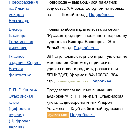
Преображения
Новгороде – выдающийся памятник
на Ильине
зодчества XIV века. Ее одной из первых
улице в
на… — Белый город,
Подробнее...
Новгороде
Виктор
Новый альбом издательства из серии
Васнецов.
"Русская традиция" посвящен творчеству
Религиозная
художника Виктора Васнецова. Этот… —
живопись
Белый город,
Подробнее...
Главное
384 стр. Компьютерные игры - увлечение
задание. Серия:
миллионов. Они могут приносить
Боевая
удовольствие и радость, развивать и… —
фантастика
ЛЕНИЗДАТ, (формат: 84x108/32, 384
стр.)
Подробнее...
Боевая фантастика
Р. П. Г. Книга 4.
Представляем вашему вниманию
Эльфийская
аудиокнигу Р. П. Г. Книга 4. Эльфийская
кукла
кукла, аудиоверсию книги Андрея
(цифровая
Астахова — Клуб любителей аудиокниг,
версия)
Подробнее...
аудиокнига
(Цифровая
версия)