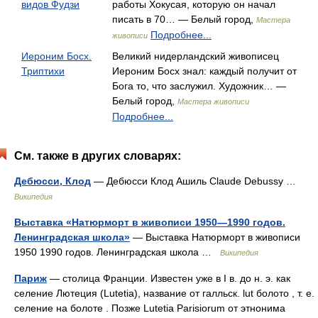
видов Фудзи
работы Хокусая, которую он начал
писать в 70… — Белый город,
Мастера
Подробнее...
живописи
Иероним Босх.
Великий нидерландский живописец
Триптихи
Иероним Босх знал: каждый получит от
Бога то, что заслужил. Художник… —
Белый город,
Мастера живописи
Подробнее...
См. также в других словарях:
Дебюсси, Клод
— Дебюсси Клод Ашиль Claude Debussy …
Википедия
Выставка «Натюрморт в живописи 1950—1990 годов.
Ленинградская школа»
— Выставка Натюрморт в живописи
1950 1990 годов. Ленинградская школа …
Википедия
Париж
— столица Франции. Известен уже в I в. до н. э. как
селение Лютеция (Lutetia), название от галльск. lut болото , т. е.
селение на болоте . Позже Lutetia Parisiorum от этнонима