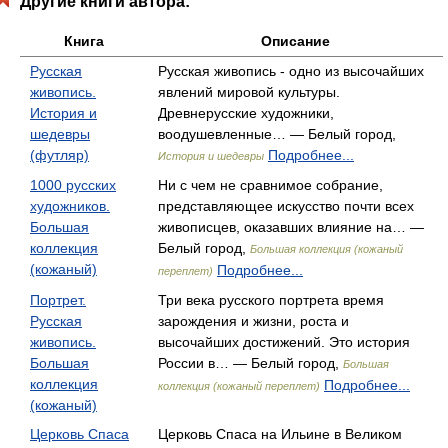
Другие книги автора:
Книга
Описание
Русская
Русская живопись - одно из высочайших
живопись.
явлений мировой культуры.
История и
Древнерусские художники,
шедевры
воодушевленные… — Белый город,
(футляр)
Подробнее...
История и шедевры
1000 русских
Ни с чем не сравнимое собрание,
художников.
представляющее искусство почти всех
Большая
живописцев, оказавших влияние на… —
коллекция
Белый город,
Большая коллекция (кожаный
(кожаный)
Подробнее...
переплет)
Портрет.
Три века русского портрета время
Русская
зарождения и жизни, роста и
живопись.
высочайших достижений. Это история
Большая
России в… — Белый город,
Большая
коллекция
Подробнее...
коллекция (кожаный переплет)
(кожаный)
Церковь Спаса
Церковь Спаса на Ильине в Великом