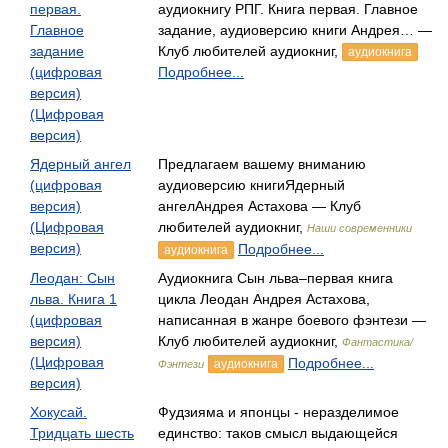
первая.
аудиокнигу РПГ. Книга первая. Главное
Главное
задание, аудиоверсию книги Андрея… —
задание
Клуб любителей аудиокниг,
аудиокнига
(цифровая
Подробнее...
версия)
(Цифровая
версия)
Ядерный ангел
Предлагаем вашему вниманию
(цифровая
аудиоверсию книгиЯдерный
версия)
ангелАндрея Астахова — Клуб
(Цифровая
любителей аудиокниг,
Наши современники
версия)
Подробнее...
аудиокнига
Леодан: Сын
Аудиокнига Сын льва–первая книга
льва. Книга 1
цикла Леодан Андрея Астахова,
(цифровая
написанная в жанре боевого фэнтези —
версия)
Клуб любителей аудиокниг,
Фантастика/
(Цифровая
Подробнее...
аудиокнига
Фэнтези
версия)
Хокусай.
Фудзияма и японцы - неразделимое
Тридцать шесть
единство: таков смысл выдающейся