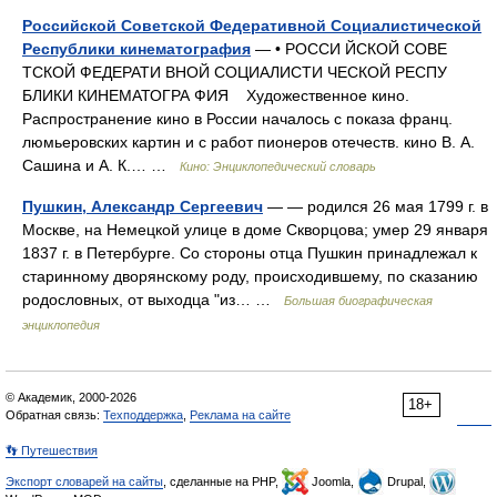
Российской Советской Федеративной Социалистической
Республики кинематография
— • РОССИ ЙСКОЙ СОВЕ
ТСКОЙ ФЕДЕРАТИ ВНОЙ СОЦИАЛИСТИ ЧЕСКОЙ РЕСПУ
БЛИКИ КИНЕМАТОГРА ФИЯ Художественное кино.
Распространение кино в России началось с показа франц.
люмьеровских картин и с работ пионеров отечеств. кино В. А.
Сашина и А. К.… …
Кино: Энциклопедический словарь
Пушкин, Александр Сергеевич
— — родился 26 мая 1799 г. в
Москве, на Немецкой улице в доме Скворцова; умер 29 января
1837 г. в Петербурге. Со стороны отца Пушкин принадлежал к
старинному дворянскому роду, происходившему, по сказанию
родословных, от выходца "из… …
Большая биографическая
энциклопедия
© Академик, 2000-2026
18+
Обратная связь:
Техподдержка
,
Реклама на сайте
👣 Путешествия
Экспорт словарей на сайты
, сделанные на PHP,
Joomla,
Drupal,