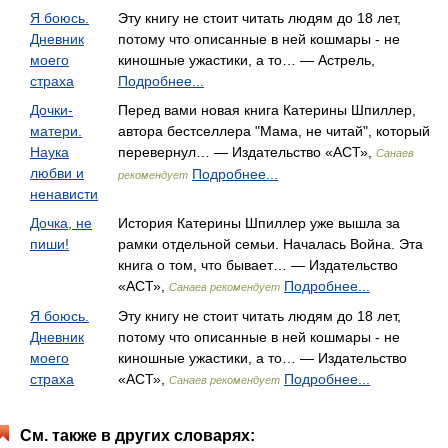
Я боюсь.
Эту книгу не стоит читать людям до 18 лет,
Дневник
потому что описанные в ней кошмары - не
моего
киношные ужастики, а то… — Астрель,
страха
Подробнее...
Дочки-
Перед вами новая книга Катерины Шпиллер,
матери.
автора бестселлера "Мама, не читай", который
Наука
перевернул… — Издательство «АСТ»,
Санаев
любви и
Подробнее...
рекомендует
ненависти
Дочка, не
История Катерины Шпиллер уже вышла за
пиши!
рамки отдельной семьи. Началась Война. Эта
книга о том, что бывает… — Издательство
«АСТ»,
Подробнее...
Санаев рекомендует
Я боюсь.
Эту книгу не стоит читать людям до 18 лет,
Дневник
потому что описанные в ней кошмары - не
моего
киношные ужастики, а то… — Издательство
страха
«АСТ»,
Подробнее...
Санаев рекомендует
См. также в других словарях: