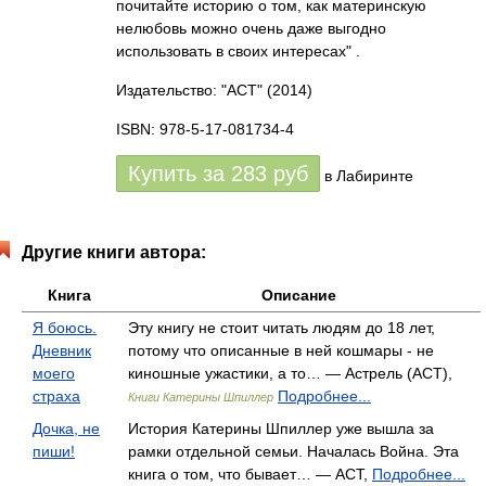
почитайте историю о том, как материнскую
нелюбовь можно очень даже выгодно
использовать в своих интересах" .
Издательство: "АСТ"
(2014)
ISBN: 978-5-17-081734-4
Купить за
283
руб
в Лабиринте
Другие книги автора:
Книга
Описание
Я боюсь.
Эту книгу не стоит читать людям до 18 лет,
Дневник
потому что описанные в ней кошмары - не
моего
киношные ужастики, а то… — Астрель (АСТ),
страха
Подробнее...
Книги Катерины Шпиллер
Дочка, не
История Катерины Шпиллер уже вышла за
пиши!
рамки отдельной семьи. Началась Война. Эта
книга о том, что бывает… — АСТ,
Подробнее...