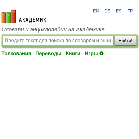
EN
DE
ES
FR
academic.ru
Словари и энциклопедии на Академике
Найти!
Толкования
Переводы
Книги
Игры ⚽