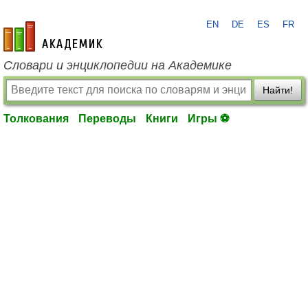
EN
DE
ES
FR
academic.ru
Словари и энциклопедии на Академике
Найти!
Толкования
Переводы
Книги
Игры ⚽