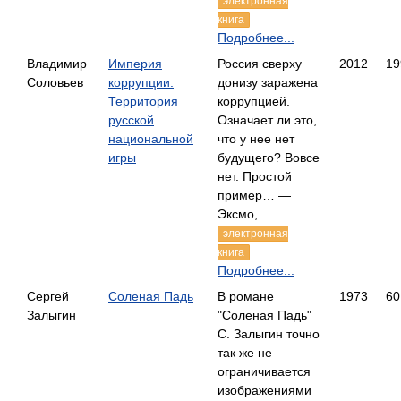
электронная
книга
Подробнее...
Владимир
Империя
Россия сверху
2012
19
Соловьев
коррупции.
донизу заражена
Территория
коррупцией.
русской
Означает ли это,
национальной
что у нее нет
игры
будущего? Вовсе
нет. Простой
пример… —
Эксмо,
электронная
книга
Подробнее...
Сергей
Соленая Падь
В романе
1973
60
Залыгин
"Соленая Падь"
С. Залыгин точно
так же не
ограничивается
изображениями