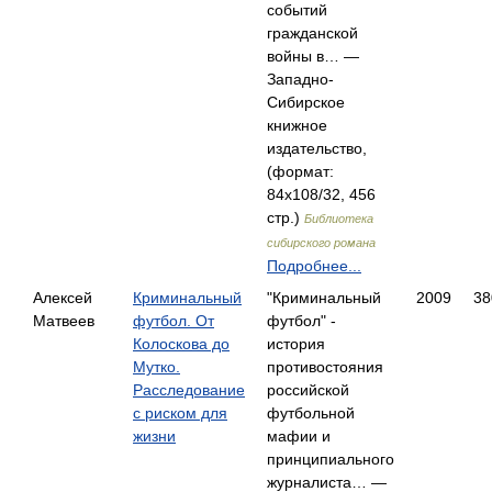
событий
гражданской
войны в… —
Западно-
Сибирское
книжное
издательство,
(формат:
84x108/32, 456
стр.)
Библиотека
сибирского романа
Подробнее...
Алексей
Криминальный
"Криминальный
2009
38
Матвеев
футбол. От
футбол" -
Колоскова до
история
Мутко.
противостояния
Расследование
российской
с риском для
футбольной
жизни
мафии и
принципиального
журналиста… —