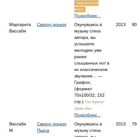
электронная
книга
Подробнее...
Маргарита
Сверху донизу
Окунувшись в
2013
90
Вассаби
музыку стиха
автора, вы
услышите
мелодию уже
ранее
слышанных нот в
их классическом
звучании… —
Грифон,
(формат:
70x100/32, 152
стр.)
The Superior
Spider-Man
Подробнее...
Вассаби
Сверху донизу
Окунувшись в
2013
79
М.
Пьеса
музыку стиха
автора, вы