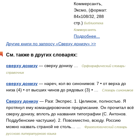
Коммерсантъ,
Эксмо, (формат:
84x108/32, 288
стр.)
Библиотека
Коммерсантъ
Подробнее...
Другие книги по запросу «Сверху донизу» >>
См. также в других словарях:
сверху донизу
— сверху донизу …
Орфографический словарь-
справочник
сверху донизу
— нареч, кол во синонимов: 7 • от верха до
низа (4) • от высших чинов до рядовых (3) • …
Словарь синонимов
Сверху донизу
— Разг. Экспрес. 1. Целиком, полностью. Я
протянул ему командировочное предписание. Он прочитал всё
сверху донизу, вплоть до названия типографии (С. Антонов.
Поддубенские частушки). 2. Повсеместно, всюду. Россию
можно назвать страной не столь… …
Фразеологический словарь
русского литературного языка