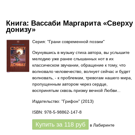
Книга:
Вассаби Маргарита «Сверху
донизу»
Серия: "Грани современной поэзии"
Окунувшись в музыку стиха автора, вы услышите
мелодию уже ранее слышанных нот в их
классическом звучании, обращение к тому, что
волновало человечество, волнует сейчас и будет
волновать, - к проблемам, тревогам нашего мира,
пропущенным автором через сердце,
воспринятым сквозь призму вечной Любви...
Издательство: "Грифон"
(2013)
ISBN: 978-5-98862-147-8
Купить за
118
руб
в Лабиринте