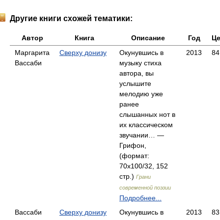
Другие книги схожей тематики:
Автор
Книга
Описание
Год
Це
Маргарита
Сверху донизу
Окунувшись в
2013
84
Вассаби
музыку стиха
автора, вы
услышите
мелодию уже
ранее
слышанных нот в
их классическом
звучании… —
Грифон,
(формат:
70x100/32, 152
стр.)
Грани
современной поэзии
Подробнее...
Вассаби
Сверху донизу
Окунувшись в
2013
83