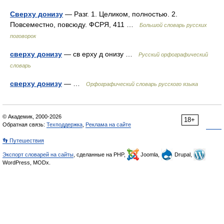
Сверху донизу
— Разг. 1. Целиком, полностью. 2.
Повсеместно, повсюду. ФСРЯ, 411 …
Большой словарь русских
поговорок
сверху донизу
— св ерху д онизу …
Русский орфографический
словарь
сверху донизу
— …
Орфографический словарь русского языка
© Академик, 2000-2026
18+
Обратная связь:
Техподдержка
,
Реклама на сайте
👣 Путешествия
Экспорт словарей на сайты
, сделанные на PHP,
Joomla,
Drupal,
WordPress, MODx.