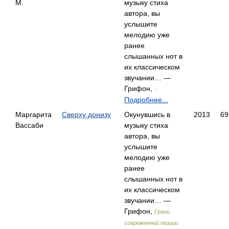
М.
музыку стиха
автора, вы
услышите
мелодию уже
ранее
слышанных нот в
их классическом
звучании… —
Грифон,
-
Подробнее...
Маргарита
Сверху донизу
Окунувшись в
2013
69
Вассаби
музыку стиха
автора, вы
услышите
мелодию уже
ранее
слышанных нот в
их классическом
звучании… —
Грифон,
Грани
современной поэзии