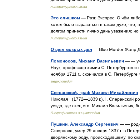
литературного языка
Это слишком
— Разг. Экспрес. О чём либ
хотел было выразиться в таком духе, что,
долгом принести лично дань уважения; н
литературного языка
Отдел мокрых дел
— Blue Murder Жанр 
Ломоносов, Михаил Васильевич
— — уч
Наук, профессор химии С. Петербургского у
ноября 1711 г., скончался в С. Петербур
энциклопедия
Сперанский, граф Михаил Михайлович
Николая I (1772—1839 г.). I. Сперанский р
уезда, где отец его, Михаил Васильевич
биографическая энциклопедия
Пушкин, Александр Сергеевич
— — родил
Скворцова; умер 29 января 1837 г. в Пете
дворянскому роду, происходившему, по с