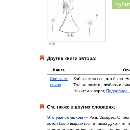
Купи
Другие книги автора:
Книга
Оп
Слишком
Забывается все, что было. Неи
лично
Только память, любовь и с
Никитских ворот,
Подробнее..
См. также в других словарях:
Это уже слишком
— Разг. Экспрес. О чём
хотел было выразиться в таком духе, что,
долгом принести лично дань уважения; н