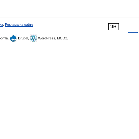
ка
,
Реклама на сайте
18+
omla,
Drupal,
WordPress, MODx.