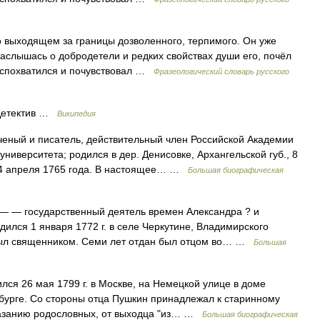
о выходящем за границы дозволенного, терпимого. Он уже
 наслышась о добродетели и редких свойствах души его, почёл
о спохватился и почувствовал …
Фразеологический словарь русского
Детектив …
Википедия
еный и писатель, действительный член Российской Академии
ниверситета; родился в дер. Денисовке, Архангельской губ., 8
ге 4 апреля 1765 года. В настоящее… …
Большая биографическая
— — государственный деятель времен Александра ? и
одился 1 января 1772 г. в селе Черкутине, Владимирского
, был священником. Семи лет отдан был отцом во… …
Большая
ся 26 мая 1799 г. в Москве, на Немецкой улице в доме
рбурге. Со стороны отца Пушкин принадлежал к старинному
казанию родословных, от выходца "из… …
Большая биографическая