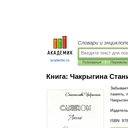
Словари и энциклоп
academic.ru
Толкования
Переводы
Книга:
Чакрыгина Стан
Забываетс
память, 
Чакрыгин
Издательс
ISBN: 97