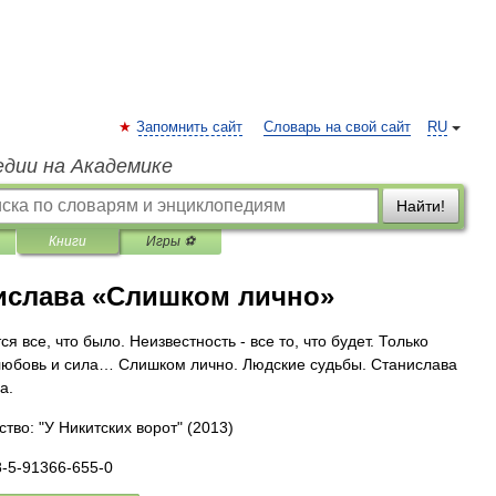
Запомнить сайт
Словарь на свой сайт
RU
едии на Академике
Найти!
Книги
Игры ⚽
ислава «Слишком лично»
я все, что было. Неизвестность - все то, что будет. Только
любовь и сила… Слишком лично. Людские судьбы. Станислава
а.
тво: "У Никитских ворот"
(2013)
8-5-91366-655-0