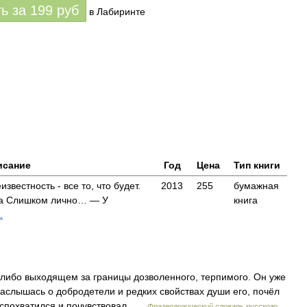
ть за
199
руб
в Лабиринте
исание
Год
Цена
Тип книги
звестность - все то, что будет.
2013
255
бумажная
ила Слишком лично… — У
книга
.
 либо выходящем за границы дозволенного, терпимого. Он уже
 наслышась о добродетели и редких свойствах души его, почёл
о спохватился и почувствовал …
Фразеологический словарь русского