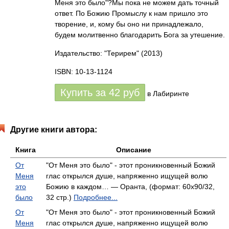
Меня это было"?Мы пока не можем дать точный
ответ. По Божию Промыслу к нам пришло это
творение, и, кому бы оно ни принадлежало,
будем молитвенно благодарить Бога за утешение.
Издательство: "Терирем"
(2013)
ISBN: 10-13-1124
Купить за
42
руб
в Лабиринте
Другие книги автора:
Книга
Описание
От
"От Меня это было" - этот проникновенный Божий
Меня
глас открылся душе, напряженно ищущей волю
это
Божию в каждом… — Оранта, (формат: 60x90/32,
было
32 стр.)
Подробнее...
От
"От Меня это было" - этот проникновенный Божий
Меня
глас открылся душе, напряженно ищущей волю