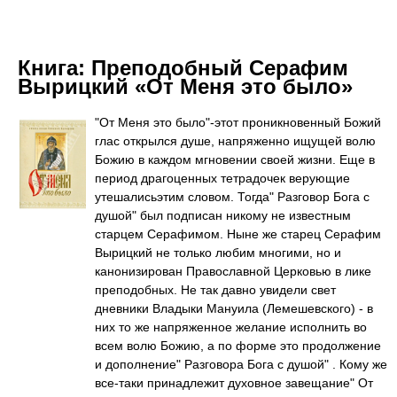
Книга:
Преподобный Серафим
Вырицкий «От Меня это было»
"От Меня это было"-этот проникновенный Божий
глас открылся душе, напряженно ищущей волю
Божию в каждом мгновении своей жизни. Еще в
период драгоценных тетрадочек верующие
утешалисьэтим словом. Тогда" Разговор Бога с
душой" был подписан никому не известным
старцем Серафимом. Ныне же старец Серафим
Вырицкий не только любим многими, но и
канонизирован Православной Церковью в лике
преподобных. Не так давно увидели свет
дневники Владыки Мануила (Лемешевского) - в
них то же напряженное желание исполнить во
всем волю Божию, а по форме это продолжение
и дополнение" Разговора Бога с душой" . Кому же
все-таки принадлежит духовное завещание" От