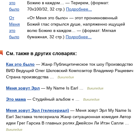
это
Божию в каждом… — Терирем, (формат:
было
70x100/32, 32 стр.)
Подробнее...
От
«От Меня это было» — этот проникновенный
Меня
Божий глас открылся душе, напряженно ищущей
это
волю Божию в каждом… — (формат: Мягкая
было
бумажная, 32 стр.)
Подробнее...
См. также в других словарях:
Как это было
— Жанр Публицитическое ток шоу Производство
ВИD Ведущий Олег Шкловский Композитор Владимир Рацкевич
Страна производства …
Википедия
Меня зовут Эрл
— My Name Is Earl …
Википедия
Это мама
— Студийный альбом « …
Википедия
Меня зовут Эрл (телесериал)
— Меня зовут Эрл My Name Is
Earl Заставка телесериала Жанр ситуационная комедия Автор
идеи Грег Гарсиа В главных ролях Джейсон Ли Итэн Сапли …
Википедия