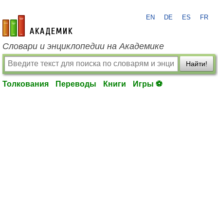
EN
DE
ES
FR
academic.ru
Словари и энциклопедии на Академике
Найти!
Толкования
Переводы
Книги
Игры ⚽