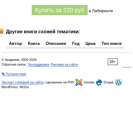
Купить за
220
руб
в Лабиринте
Другие книги схожей тематики:
Автор
Книга
Описание
Год
Цена
Тип книги
© Академик, 2000-2026
18+
Обратная связь:
Техподдержка
,
Реклама на сайте
👣 Путешествия
Экспорт словарей на сайты
, сделанные на PHP,
Joomla,
Drupal,
WordPress, MODx.