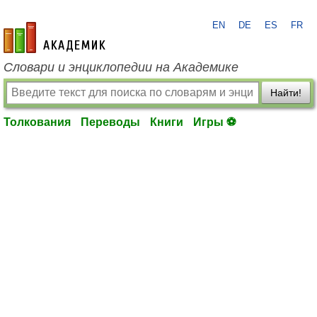
EN
DE
ES
FR
academic.ru
Словари и энциклопедии на Академике
Найти!
Толкования
Переводы
Книги
Игры ⚽