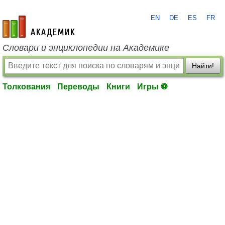
EN
DE
ES
FR
academic.ru
Словари и энциклопедии на Академике
Найти!
Толкования
Переводы
Книги
Игры ⚽