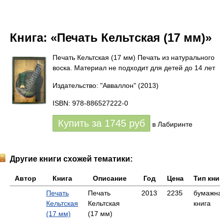
Книга:
«Печать Кельтская (17 мм)»
Печать Кельтская (17 мм) Печать из натурального
воска. Материал не подходит для детей до 14 лет
Издательство: "Авваллон"
(2013)
ISBN: 978-886527222-0
Купить за
1745
руб
в Лабиринте
Другие книги схожей тематики:
Автор
Книга
Описание
Год
Цена
Тип кни
Печать
Печать
2013
2235
бумажн
Кельтская
Кельтская
книга
(17 мм)
(17 мм)