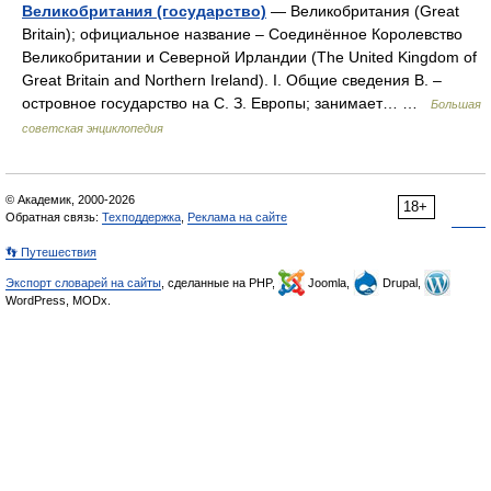
Великобритания (государство)
— Великобритания (Great
Britain); официальное название ‒ Соединённое Королевство
Великобритании и Северной Ирландии (The United Kingdom of
Great Britain and Northern Ireland). I. Общие сведения В. ‒
островное государство на С. З. Европы; занимает… …
Большая
советская энциклопедия
© Академик, 2000-2026
18+
Обратная связь:
Техподдержка
,
Реклама на сайте
👣 Путешествия
Экспорт словарей на сайты
, сделанные на PHP,
Joomla,
Drupal,
WordPress, MODx.