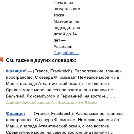
Печать из
натурального
воска.
Материал не
подходит для
детей до 14
лет —
Авваллон,
Подробнее...
См. также в других словарях:
Франция*
— (France, Frankreich). Расположение, границы,
пространство. С севера Ф. омывает Немецкое море и Ла
Манш, с запада Атлантический океан, с юго востока
Средиземное море; на северо востоке она граничит с
Бельгией, Люксембургом и Германией, на востоке… …
Энциклопедический словарь Ф.А. Брокгауза и И.А. Ефрона
Франция
— I (France, Frankreich). Расположение, границы,
пространство. С севера Ф. омывает Немецкое море и Ла
Манш, с запада Атлантический океан, с юго востока
Средиземное море; на северо востоке она граничит с