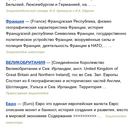
Бельгией, Люксембургом и Германией, на… …
Энциклопедический словарь Ф.А. Брокгауза и И.А. Ефрона
Франция
— (France) Французская Республика, физико
географическая характеристика Франции, история
Французской республики Символика Франции, государственно
политическое устройство Франции, вооружённые силы и
полиция Франции, деятельность Франции в НАТО,… …
Энциклопедия инвестора
ВЕЛИКОБРИТАНИЯ
— [Соединённое Королевство
Великобритании и Сев. Ирландии; англ. United Kingdom of
Great Britain and Northern Ireland], гос во Сев. Зап. Европы.
Состоит из 4 географических и исторических частей Англии,
Шотландии, Уэльса и Сев. Ирландии. Территория …
Православная энциклопедия
Евро
— (Euro) Евро это единая европейская валюта Евро:
описание монет и банкнот, история создания и развития, место
в мировой экономике Содержание >>>>>>>>>> …
Энциклопедия
инвестора