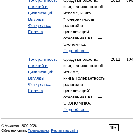
Толерантность
Среди множества
2013
895
религий и
книг, написанных об
цивилизаций.
исламе, книга
Взгляды
"Толерантность
Фетхуллаха
религий и
Гюлена
цивилизаций",
основанная на… —
Экономика,
Подробнее...
Толерантность
Среди множества
2012
104
религий и
книг, написанных об
цивилизаций.
исламе,
Взгляды
книга`Толерантность
Фетхуллаха
религий и
Гюлена
цивилизаций`,
основанная на… —
ЭКОНОМИКА,
Подробнее...
© Академик, 2000-2026
18+
Обратная связь:
Техподдержка
,
Реклама на сайте