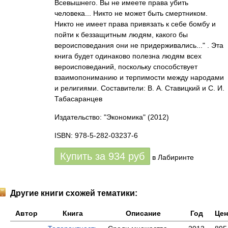
Всевышнего. Вы не имеете права убить
человека... Никто не может быть смертником.
Никто не имеет права привязать к себе бомбу и
пойти к беззащитным людям, какого бы
вероисповедания они не придерживались..." . Эта
книга будет одинаково полезна людям всех
вероисповеданий, поскольку способствует
взаимопониманию и терпимости между народами
и религиями. Составители: В. А. Ставицкий и С. И.
Табасаранцев
Издательство: "Экономика"
(2012)
ISBN: 978-5-282-03237-6
Купить за
934
руб
в Лабиринте
Другие книги схожей тематики:
Автор
Книга
Описание
Год
Цен