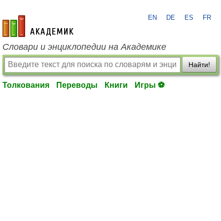
EN
DE
ES
FR
academic.ru
Словари и энциклопедии на Академике
Найти!
Толкования
Переводы
Книги
Игры ⚽