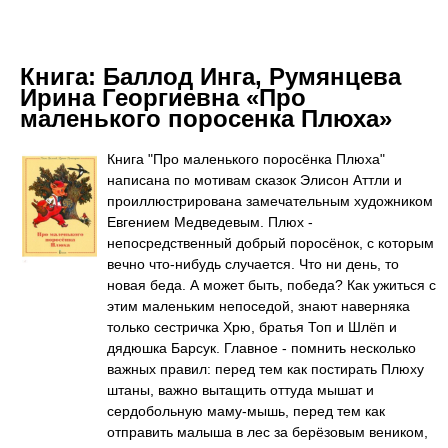
Книга:
Баллод Инга, Румянцева
Ирина Георгиевна «Про
маленького поросенка Плюха»
Книга "Про маленького поросёнка Плюха"
написана по мотивам сказок Элисон Аттли и
проиллюстрирована замечательным художником
Евгением Медведевым. Плюх -
непосредственный добрый поросёнок, с которым
вечно что-нибудь случается. Что ни день, то
новая беда. А может быть, победа? Как ужиться с
этим маленьким непоседой, знают наверняка
только сестричка Хрю, братья Топ и Шлёп и
дядюшка Барсук. Главное - помнить несколько
важных правил: перед тем как постирать Плюху
штаны, важно вытащить оттуда мышат и
сердобольную маму-мышь, перед тем как
отправить малыша в лес за берёзовым веником,