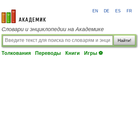
EN
DE
ES
FR
academic.ru
Словари и энциклопедии на Академике
Найти!
Толкования
Переводы
Книги
Игры ⚽