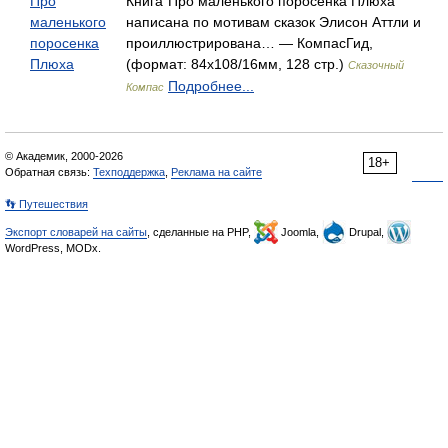
Про
Книга`Про маленького поросёнка Плюха`
маленького
написана по мотивам сказок Элисон Аттли и
поросенка
проиллюстрирована… — КомпасГид,
Плюха
(формат: 84x108/16мм, 128 стр.)
Сказочный
Подробнее...
Компас
© Академик, 2000-2026
18+
Обратная связь:
Техподдержка
,
Реклама на сайте
👣 Путешествия
Экспорт словарей на сайты
, сделанные на PHP,
Joomla,
Drupal,
WordPress, MODx.