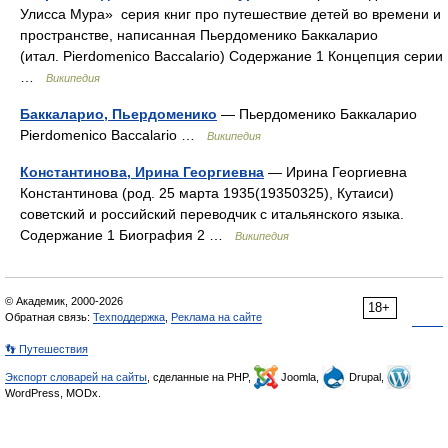
Улисса Мура» серия книг про путешествие детей во времени и
пространстве, написанная Пьердоменико Баккаларио
(итал. Pierdomenico Baccalario) Содержание 1 Концепция серии
…
Википедия
Баккаларио, Пьердоменико
— Пьердоменико Баккаларио
Pierdomenico Baccalario …
Википедия
Константинова, Ирина Георгиевна
— Ирина Георгиевна
Константинова (род. 25 марта 1935(19350325), Кутаиси)
советский и российский переводчик с итальянского языка.
Содержание 1 Биография 2 …
Википедия
© Академик, 2000-2026
18+
Обратная связь:
Техподдержка
,
Реклама на сайте
👣 Путешествия
Экспорт словарей на сайты
, сделанные на PHP,
Joomla,
Drupal,
WordPress, MODx.