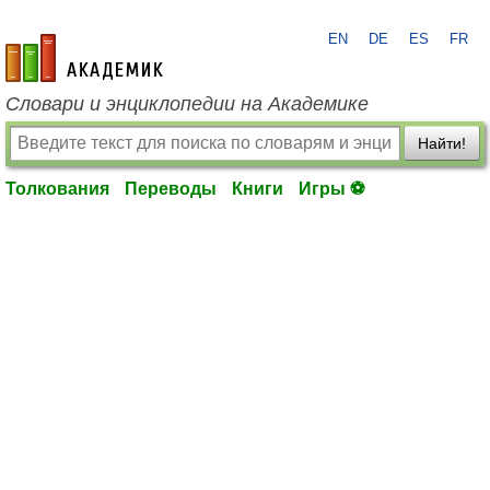
EN
DE
ES
FR
academic.ru
Словари и энциклопедии на Академике
Найти!
Толкования
Переводы
Книги
Игры ⚽