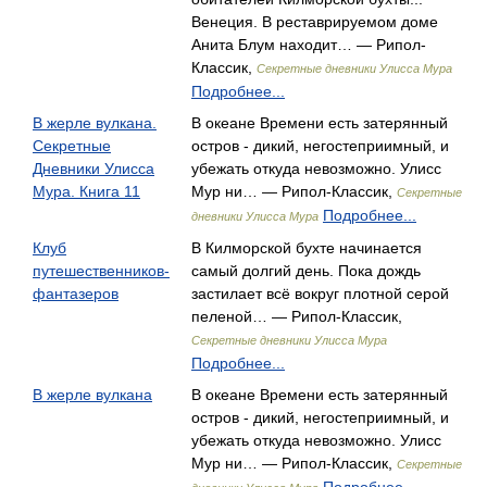
Венеция. В реставрируемом доме
Анита Блум находит… — Рипол-
Классик,
Секретные дневники Улисса Мура
Подробнее...
В жерле вулкана.
В океане Времени есть затерянный
Секретные
остров - дикий, негостеприимный, и
Дневники Улисса
убежать откуда невозможно. Улисс
Мура. Книга 11
Мур ни… — Рипол-Классик,
Секретные
Подробнее...
дневники Улисса Мура
Клуб
В Килморской бухте начинается
путешественников-
самый долгий день. Пока дождь
фантазеров
застилает всё вокруг плотной серой
пеленой… — Рипол-Классик,
Секретные дневники Улисса Мура
Подробнее...
В жерле вулкана
В океане Времени есть затерянный
остров - дикий, негостеприимный, и
убежать откуда невозможно. Улисс
Мур ни… — Рипол-Классик,
Секретные