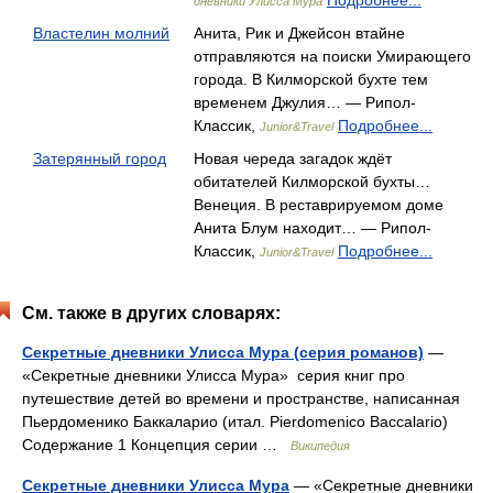
Подробнее...
дневники Улисса Мура
Властелин молний
Анита, Рик и Джейсон втайне
отправляются на поиски Умирающего
города. В Килморской бухте тем
временем Джулия… — Рипол-
Классик,
Подробнее...
Junior&Travel
Затерянный город
Новая череда загадок ждёт
обитателей Килморской бухты…
Венеция. В реставрируемом доме
Анита Блум находит… — Рипол-
Классик,
Подробнее...
Junior&Travel
См. также в других словарях:
Секретные дневники Улисса Мура (серия романов)
—
«Секретные дневники Улисса Мура» серия книг про
путешествие детей во времени и пространстве, написанная
Пьердоменико Баккаларио (итал. Pierdomenico Baccalario)
Содержание 1 Концепция серии …
Википедия
Секретные дневники Улисса Мура
— «Секретные дневники