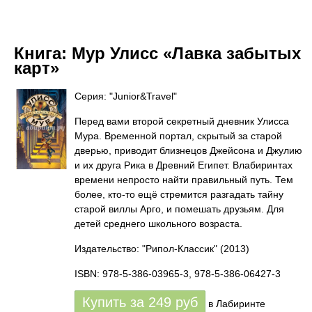
Книга:
Мур Улисс «Лавка забытых
карт»
Серия: "Junior&Travel"
Перед вами второй секретный дневник Улисса
Мура. Временной портал, скрытый за старой
дверью, приводит близнецов Джейсона и Джулию
и их друга Рика в Древний Египет. Влабиринтах
времени непросто найти правильный путь. Тем
более, кто-то ещё стремится разгадать тайну
старой виллы Арго, и помешать друзьям. Для
детей среднего школьного возраста.
Издательство: "Рипол-Классик"
(2013)
ISBN: 978-5-386-03965-3, 978-5-386-06427-3
Купить за
249
руб
в Лабиринте