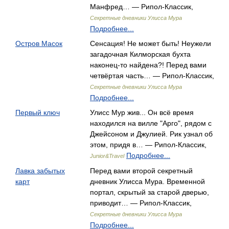
Манфред… — Рипол-Классик,
Секретные дневники Улисса Мура
Подробнее...
Остров Масок
Сенсация! Не может быть! Неужели
загадочная Килморская бухта
наконец-то найдена?! Перед вами
четвёртая часть… — Рипол-Классик,
Секретные дневники Улисса Мура
Подробнее...
Первый ключ
Улисс Мур жив... Он всё время
находился на вилле "Арго", рядом с
Джейсоном и Джулией. Рик узнал об
этом, придя в… — Рипол-Классик,
Подробнее...
Junior&Travel
Лавка забытых
Перед вами второй секретный
карт
дневник Улисса Мура. Временной
портал, скрытый за старой дверью,
приводит… — Рипол-Классик,
Секретные дневники Улисса Мура
Подробнее...