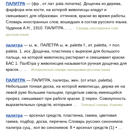
ПАЛИТРА
— (фр., от лат. pala лопатка). Дощечка из дерева,
фарфора или кости, на которой живописцы кладут и
смешивают, для образован. оттенков, краски во время работы.
Словарь иностранных слов, вошедших в состав русского языка.
Чудинов А.Н., 1910. ПАЛИТРА… …
Словарь иностранных слов
русского языка
палитра
— ы, ж., ПАЛЕТРА ы, ж. palette f., ит. paletta, > пол.
paleta. 1. иск. Дощечка, пластинка с вырезом для большого
пальца, на которой живописец растирает и смешивает краски.
БАС 1. ПалЕтра у живописцев называется ручная дощечка для
красок… …
Исторический словарь галлицизмов русского языка
ПАЛИТРА
— ПАЛИТРА, палитры, жен. (от итал. paletta).
Небольшая тонкая доска, на которой живописцы, держа ее на
левой руке большим пальцем, продетым сквозь имеющийся
прорез, смешивают при работе краски. || перен. Совокупность
выразительных средств, которыми …
Толковый словарь Ушакова
палитра
— арсенал средств, пластинка, гамма, цветовая
гамма, подбор, доска, перечень Словарь русских синонимов.
палитра сущ., кол во синонимов: 8 • арсенал средств (1) • …