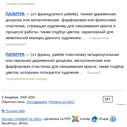
Словарь синонимов
ПАЛИТРА
— (от французского palette), тонкая деревянная
дощечка или металлическая, фарфоровая или фаянсовая
пластинка, служащая художнику для смешивания красок в
процессе работы; также подбор цветов, характерный для
живописной манеры данного художника …
Современная
энциклопедия
ПАЛИТРА
— (от франц. palette пластинка) четырехугольная
или овальная деревянная дощечка, металлическая или
фарфоровая пластинка для смешивания красок; также подбор
цветов, которыми пользуется художник …
Большой
Энциклопедический словарь
© Академик, 2000-2026
18+
Обратная связь:
Техподдержка
,
Реклама на сайте
👣 Путешествия
Экспорт словарей на сайты
, сделанные на PHP,
Joomla,
Drupal,
WordPress, MODx.