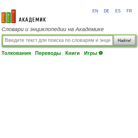
EN
DE
ES
FR
academic.ru
Словари и энциклопедии на Академике
Найти!
Толкования
Переводы
Книги
Игры ⚽