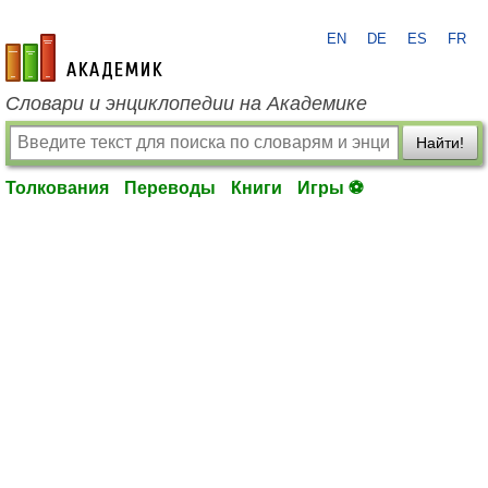
EN
DE
ES
FR
academic.ru
Словари и энциклопедии на Академике
Найти!
Толкования
Переводы
Книги
Игры ⚽