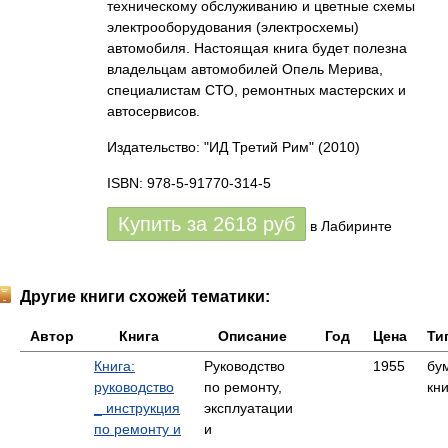
техническому обслуживанию и цветные схемы
электрооборудования (электросхемы)
автомобиля. Настоящая книга будет полезна
владельцам автомобилей Опель Мерива,
специалистам СТО, ремонтных мастерских и
автосервисов.
Издательство: "ИД Третий Рим"
(2010)
ISBN: 978-5-91770-314-5
Купить за
2618
руб
в Лабиринте
Другие книги схожей тематики:
Автор
Книга
Описание
Год
Цена
Ти
Книга:
Руководство
1955
бу
руководство
по ремонту,
кни
_ инструкция
эксплуатации
по ремонту и
и