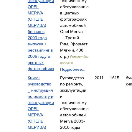
эксплуатации
техническому
OPEL
обслуживанию
MERIVA
в цветных
(ОПЕЛЬ
фотографиях
МЕРИВА)
автомобилей
бензин с
Opel Meriva…
2003 года
— Третий
выпуска +
Рим, (формат:
рестайлинг в
Мягкий, 408
2006 году в
стр.)
Ремонт без
цветных
проблем
фотографиях
Подробнее...
Книга:
Руководство
2011
1615
бу
руководство
по ремонту,
кни
_ инструкция
эксплуатации
по ремонту и
и
эксплуатации
техническому
OPEL
обслуживанию
MERIVA
автомобилей
(ОПЕЛЬ
Meriva 2003-
МЕРИВА)
2010 годы