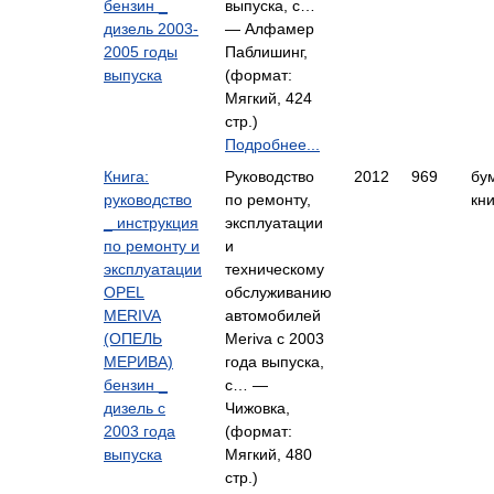
бензин _
выпуска, с…
дизель 2003-
— Алфамер
2005 годы
Паблишинг,
выпуска
(формат:
Мягкий, 424
стр.)
Подробнее...
Книга:
Руководство
2012
969
бу
руководство
по ремонту,
кни
_ инструкция
эксплуатации
по ремонту и
и
эксплуатации
техническому
OPEL
обслуживанию
MERIVA
автомобилей
(ОПЕЛЬ
Meriva с 2003
МЕРИВА)
года выпуска,
бензин _
с… —
дизель с
Чижовка,
2003 года
(формат:
выпуска
Мягкий, 480
стр.)