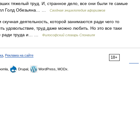
вших тяжелый труд. И, странное дело, все они были те самые
 Билл Голд Обезьяна… …
Сводная энциклопедия афоризмов
скучная деятельность, которой занимаются ради чего то
ть удовольствие, труд даже можно любить. Но это все таки
 не ради труда и… …
Философский словарь Спонвиля
ка
,
Реклама на сайте
18+
omla,
Drupal,
WordPress, MODx.