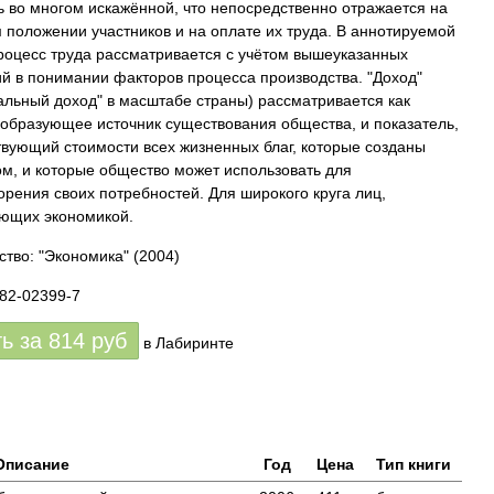
ь во многом искажённой, что непосредственно отражается на
 положении участников и на оплате их труда. В аннотируемой
роцесс труда рассматривается с учётом вышеуказанных
й в понимании факторов процесса производства. "Доход"
альный доход" в масштабе страны) рассматривается как
 образующее источник существования общества, и показатель,
твующий стоимости всех жизненных благ, которые созданы
м, и которые общество может использовать для
орения своих потребностей. Для широкого круга лиц,
ющих экономикой.
ство: "Экономика"
(2004)
282-02399-7
ть за
814
руб
в Лабиринте
Описание
Год
Цена
Тип книги