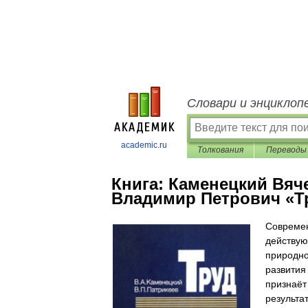
Словари и энциклоп
academic.ru
Толкования
Переводы
Книга:
Каменецкий Вяч
Владимир Петрович «Т
Современ
действую
природно
развития
признаёт
результа