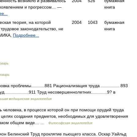
венность возникло и развивалось
2004
526
бумажная
 появлением и прогрессом… —
книга
е...
ская теория, на которой
2004
1043
бумажная
трудовое законодательство, не
книга
МИКА,
Подробнее...
оварь
оварь
проблемы...........881 Рационализация труда ............... 893
д....................911 Труд несовершеннолетних.............9? в
ьшая медицинская энциклопедия
ловека, в процессе которой он при помощи орудий труда
 в целях создания предметов, необходимых для удовлетворения
в таком общем виде… …
Философская энциклопедия
ион Белинский Труд проклятие пьющего класса. Оскар Уайльд