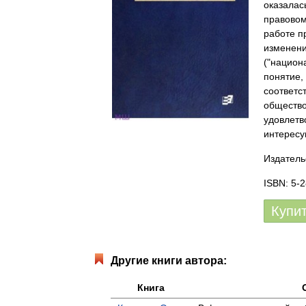
оказалас
правовом
работе п
изменени
("национ
понятие,
соответс
общество
удовлетв
интересу
Издатель
ISBN: 5-
Купи
Другие книги автора:
Книга