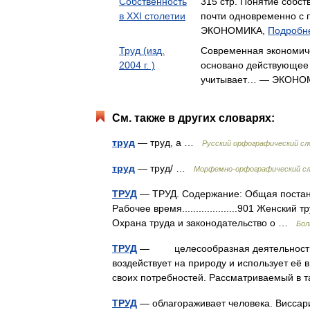
Собственность
315 стр. Понятие собст
в XXI столетии
почти одновременно с
ЭКОНОМИКА,
Подробне
Труд (изд.
Современная экономиче
2004 г. )
основано действующее 
учитывает… — ЭКОНО
См. также в других словарях:
труд
— труд, а …
Русский орфографический сл
труд
— труд/ …
Морфемно-орфографический сл
ТРУД
— ТРУД. Содержание: Общая постановка 
Рабочее время....................901 Женский тру
Охрана труда и законодательство о …
Бол
ТРУД
— целесообразная деятельность че
воздействует на природу и использует её
своих потребностей. Рассматриваемый 
ТРУД
— облагораживает человека. Виссар