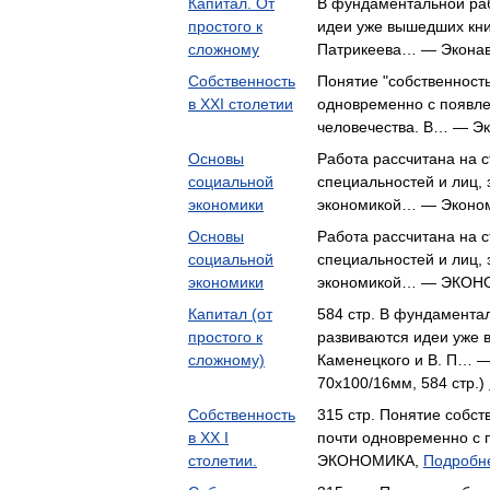
Капитал. От
В фундаментальной раб
простого к
идеи уже вышедших книг
сложному
Патрикеева… — Эконав
Собственность
Понятие "собственность
в XXI столетии
одновременно с появл
человечества. В… — Э
Основы
Работа рассчитана на 
социальной
специальностей и лиц,
экономики
экономикой… — Эконо
Основы
Работа рассчитана на 
социальной
специальностей и лиц,
экономики
экономикой… — ЭКОН
Капитал (от
584 стр. В фундаментал
простого к
развиваются идеи уже в
сложному)
Каменецкого и В. П… 
70x100/16мм, 584 стр.)
Собственность
315 стр. Понятие собст
в ХХ I
почти одновременно с
столетии.
ЭКОНОМИКА,
Подробне