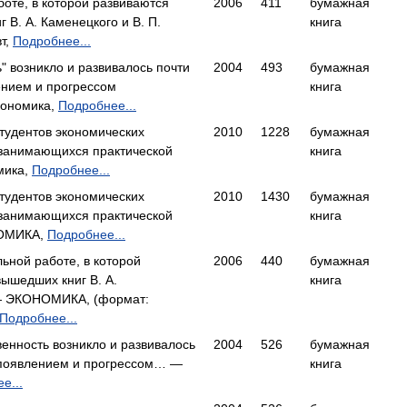
оте, в которой развиваются
2006
411
бумажная
 В. А. Каменецкого и В. П.
книга
т,
Подробнее...
" возникло и развивалось почти
2004
493
бумажная
ением и прогрессом
книга
кономика,
Подробнее...
студентов экономических
2010
1228
бумажная
 занимающихся практической
книга
мика,
Подробнее...
студентов экономических
2010
1430
бумажная
 занимающихся практической
книга
ОМИКА,
Подробнее...
ьной работе, в которой
2006
440
бумажная
ышедших книг В. А.
книга
— ЭКОНОМИКА, (формат:
Подробнее...
венность возникло и развивалось
2004
526
бумажная
 появлением и прогрессом… —
книга
е...