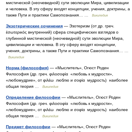
мистической (неочевидной) сути эволюции Мира, цивилизации
и человека. В эту сферу входят концепции, учения, доктрины, а
также Пути и практики Самопознания… …
Википедия
Экзотерические сочинения
— Эзотеризм (от др. греч.
ἐσωτερικός внутренний) сфера специфических взглядов о
глубинной мистической (неочевидной) сути эволюции Мира,
цивилизации и человека. В эту сферу входят концепции,
учения, доктрины, а также Пути и практики Самопознания… …
Википедия
Норма (философия)
— «Мыслитель», Огюст Роден
Философия (др. греч. φιλοσοφία «любовь к мудрости»,
«любомудрие», от φιλέω люблю и σοφία мудрость) наиболее
общая теория …
Википедия
Определение философии
— «Мыслитель», Огюст Роден
Философия (др. греч. φιλοσοφία «любовь к мудрости»,
«любомудрие», от φιλέω люблю и σοφία мудрость) наиболее
общая теория …
Википедия
Предмет философии
— «Мыслитель», Огюст Роден