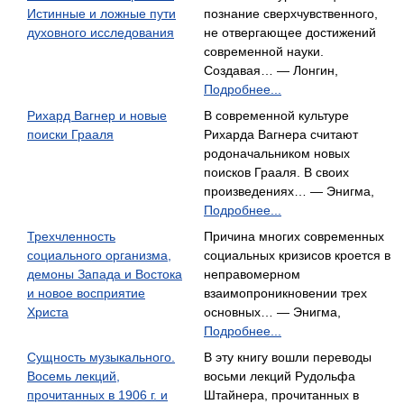
Истинные и ложные пути
познание сверхчувственного,
духовного исследования
не отвергающее достижений
современной науки.
Создавая… — Лонгин,
Подробнее...
Рихард Вагнер и новые
В современной культуре
поиски Грааля
Рихарда Вагнера считают
родоначальником новых
поисков Грааля. В своих
произведениях… — Энигма,
Подробнее...
Трехчленность
Причина многих современных
социального организма,
социальных кризисов кроется в
демоны Запада и Востока
неправомерном
и новое восприятие
взаимопроникновении трех
Христа
основных… — Энигма,
Подробнее...
Сущность музыкального.
В эту книгу вошли переводы
Восемь лекций,
восьми лекций Рудольфа
прочитанных в 1906 г. и
Штайнера, прочитанных в