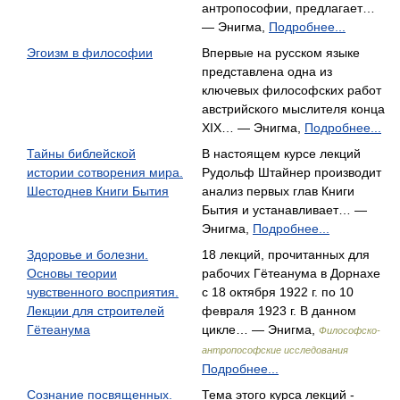
антропософии, предлагает…
— Энигма,
Подробнее...
Эгоизм в философии
Впервые на русском языке
представлена одна из
ключевых философских работ
австрийского мыслителя конца
XIX… — Энигма,
Подробнее...
Тайны библейской
В настоящем курсе лекций
истории сотворения мира.
Рудольф Штайнер производит
Шестоднев Книги Бытия
анализ первых глав Книги
Бытия и устанавливает… —
Энигма,
Подробнее...
Здоровье и болезни.
18 лекций, прочитанных для
Основы теории
рабочих Гётеанума в Дорнахе
чувственного восприятия.
с 18 октября 1922 г. по 10
Лекции для строителей
февраля 1923 г. В данном
Гётеанума
цикле… — Энигма,
Философско-
антропософские исследования
Подробнее...
Сознание посвященных.
Тема этого курса лекций -