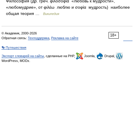
Философия (др. греч. φιλοσοφία «любовь к мудрости»,
«любомудрие», от φιλέω люблю и σοφία мудрость) наиболее
общая теория …
Википедия
© Академик, 2000-2026
18+
Обратная связь:
Техподдержка
,
Реклама на сайте
👣 Путешествия
Экспорт словарей на сайты
, сделанные на PHP,
Joomla,
Drupal,
WordPress, MODx.