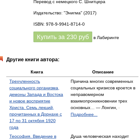
Перевод с немецкого С. Шнитцера
Издательство: "Энигма"
(2017)
ISBN: 978-9-9941-8714-0
Купить за
230
руб
в Лабиринте
Другие книги автора:
Книга
Описание
Трехчленность
Причина многих современных
социального организма,
социальных кризисов кроется в
демоны Запада и Востока
неправомерном
и новое восприятие
взаимопроникновении трех
Христа. Семь лекций,
основных… — Лонгин,
-
прочитанных в Дорнахе с
Подробнее...
17 по 31 октября 1920
года
Теософия. Введение в
Душа человеческая находит