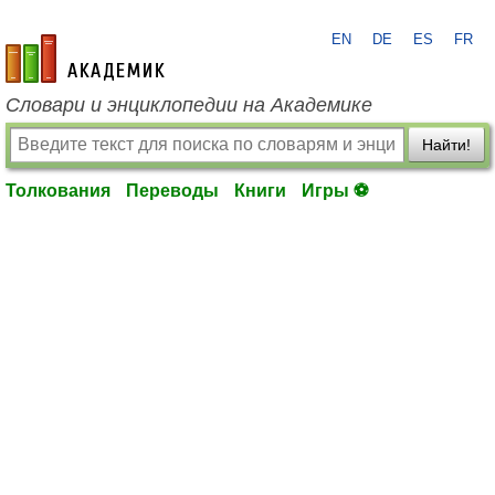
EN
DE
ES
FR
academic.ru
Словари и энциклопедии на Академике
Найти!
Толкования
Переводы
Книги
Игры ⚽