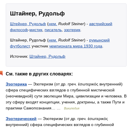
Штайнер, Рудольф
Штейнер, Рудольф
(
нем.
Rudolf Steiner
) -
австрийский
философ
-
мистик
,
писатель
,
эзотерик
.
Штайнер, Рудольф (
нем.
Rudolf Steiner
) -
румынский
футболист
, участник
чемпионата мира 1930 года
.
Источник:
Штайнер, Рудольф
См. также в других словарях:
Эзотерика
— Эзотеризм (от др. греч. ἐσωτερικός внутренний)
сфера специфических взглядов о глубинной мистической
(неочевидной) сути эволюции Мира, цивилизации и человека. В
эту сферу входят концепции, учения, доктрины, а также Пути и
практики Самопознания… …
Википедия
Эзотерический
— Эзотеризм (от др. греч. ἐσωτερικός
внутренний) сфера специфических взглядов о глубинной