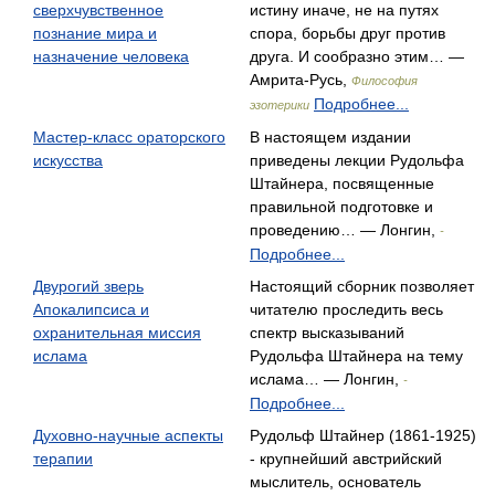
сверхчувственное
истину иначе, не на путях
познание мира и
спора, борьбы друг против
назначение человека
друга. И сообразно этим… —
Амрита-Русь,
Философия
Подробнее...
эзотерики
Мастер-класс ораторского
В настоящем издании
искусства
приведены лекции Рудольфа
Штайнера, посвященные
правильной подготовке и
проведению… — Лонгин,
-
Подробнее...
Двурогий зверь
Настоящий сборник позволяет
Апокалипсиса и
читателю проследить весь
охранительная миссия
спектр высказываний
ислама
Рудольфа Штайнера на тему
ислама… — Лонгин,
-
Подробнее...
Духовно-научные аспекты
Рудольф Штайнер (1861-1925)
терапии
- крупнейший австрийский
мыслитель, основатель