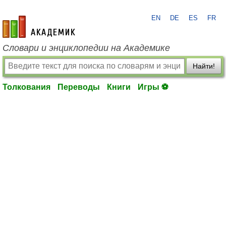
EN
DE
ES
FR
academic.ru
Словари и энциклопедии на Академике
Найти!
Толкования
Переводы
Книги
Игры ⚽