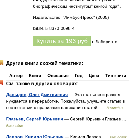
биографическим институтом" книгой года" .
Издательство: "Лимбус-Пресс"
(2005)
ISBN: 5-8370-0098-4
Купить за
196
руб
в Лабиринте
Другие книги схожей тематики:
Автор
Книга
Описание
Год
Цена
Тип книги
См. также в других словарях:
Давыдов, Олег Дмитриевич
— Эта статья или раздел
нуждается в переработке. Пожалуйста, улучшите статью в
соответствии с правилами написания статей …
Википедия
Глазьев, Сергей Юрьевич
— Сергей Юрьевич Глазьев …
Википедия
Лавров, Кирилл Юрьевич
— Кирилл Лавров …
Википедия