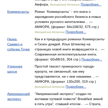
Амфора,
Подробнее...
Милицейский детектив
Коммерсанты
Роман `Коммерсанты` - это книга о
зарождении российского бизнеса в новых
условиях русского капитализма… —
АМФОРА, (формат: 84x108/32, 575 стр.)
Подробнее...
Милицейский детектив
Нюма,
Как и в предыдущих романах Коммерсанты
Самвел и
и Сезон дождей, Илья Штемлер на
собачка Точка
страницах новой книги возвращается к… —
Современная интеллектуальная книга,
(формат: 60x88/16, 304 стр.)
Подробнее...
Утреннее
Простой таксист приморского города-
шоссе
курорта, не связанный, как ему
представляется, ни с кем никакими… —
АМФОРА, (формат: 130x200, 319 стр.)
Подробнее...
Милицейский детектив
Американский
"Американский экспресс" создан по
экспресс
мотивам путевой повести" Breakfast зимой
в пять утра", ставшей итогом… — Страта,