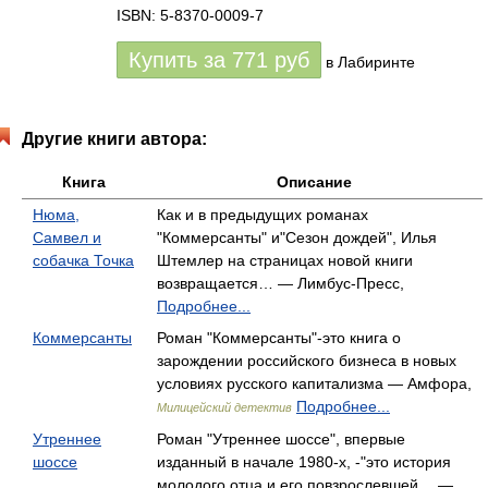
ISBN: 5-8370-0009-7
Купить за
771
руб
в Лабиринте
Другие книги автора:
Книга
Описание
Нюма,
Как и в предыдущих романах
Самвел и
"Коммерсанты" и"Сезон дождей", Илья
собачка Точка
Штемлер на страницах новой книги
возвращается… — Лимбус-Пресс,
Подробнее...
Коммерсанты
Роман "Коммерсанты"-это книга о
зарождении российского бизнеса в новых
условиях русского капитализма — Амфора,
Подробнее...
Милицейский детектив
Утреннее
Роман "Утреннее шоссе", впервые
шоссе
изданный в начале 1980-х, -"это история
молодого отца и его повзрослевшей… —