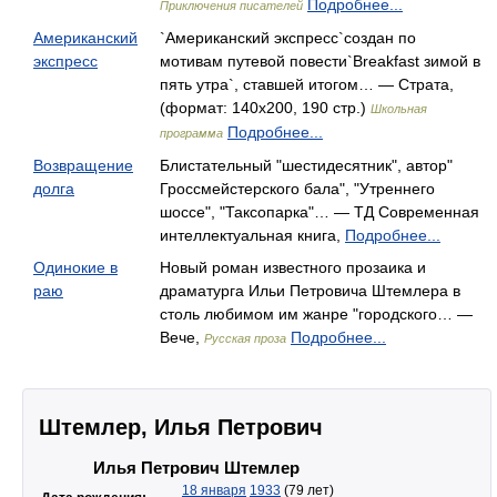
Подробнее...
Приключения писателей
Американский
`Американский экспресс`создан по
экспресс
мотивам путевой повести`Breakfast зимой в
пять утра`, ставшей итогом… — Страта,
(формат: 140x200, 190 стр.)
Школьная
Подробнее...
программа
Возвращение
Блистательный "шестидесятник", автор"
долга
Гроссмейстерского бала", "Утреннего
шоссе", "Таксопарка"… — ТД Современная
интеллектуальная книга,
Подробнее...
Одинокие в
Новый роман известного прозаика и
раю
драматурга Ильи Петровича Штемлера в
столь любимом им жанре "городского… —
Вече,
Подробнее...
Русская проза
Штемлер, Илья Петрович
Илья Петрович Штемлер
18 января
1933
(79 лет)