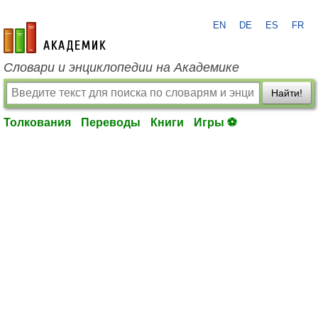
EN
DE
ES
FR
academic.ru
Словари и энциклопедии на Академике
Найти!
Толкования
Переводы
Книги
Игры ⚽