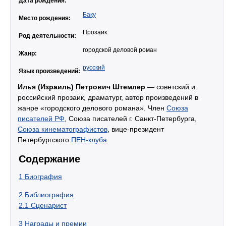
Дата рождения:
Баку
Место рождения:
Прозаик
Род деятельности:
городской деловой роман
Жанр:
русский
Язык произведений:
Илья (Израиль) Петрович Штемлер
— советский и
российский прозаик, драматург, автор произведений в
жанре «городского делового романа». Член
Союза
писателей РФ
, Союза писателей г. Санкт-Петербурга,
Союза кинематографистов
, вице-президент
Петербургского
ПЕН-клуба
.
Содержание
1
Биография
2
Библиография
2.1
Сценарист
3
Награды и премии