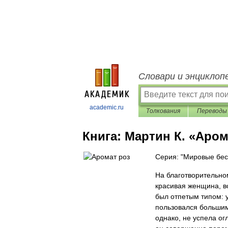
Словари и энциклоп
academic.ru
Толкования
Переводы
Книга:
Мартин К. «Аром
Серия: "Мировые бес
На благотворительно
красивая женщина, вс
был отпетым типом: у
пользовался большим
однако, не успела ог