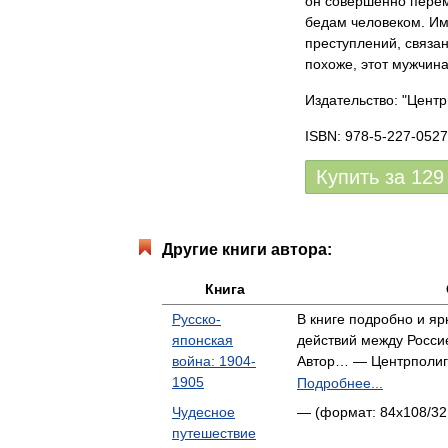
он совершенно перем
бедам человеком. Им
преступлений, связа
похоже, этот мужчин
Издательство: "Цент
ISBN: 978-5-227-0527
Купить за
129
Другие книги автора:
Книга
Русско-
В книге подробно и я
японская
действий между Россие
война: 1904-
Автор… — Центрполи
1905
Подробнее...
Чудесное
— (формат: 84x108/32,
путешествие