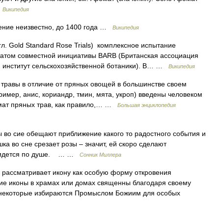
…
Википедия
ение неизвестно, до 1400 года …
Википедия
л. Gold Standard Rose Trials) комплексное испытание
ьтатом совместной инициативы BARB (Британская ассоциация
й институт сельскохозяйственной ботаники). В… …
Википедия
ы в отличие от пряных овощей в большинстве своем
ример, анис, кориандр, тмин, мята, укроп) введены человеком
ат пряных трав, как правило,… …
Большая энциклопедия
о сие обещают приближение какого то радостного события и
 во сне срезает розы – значит, ей скоро сделают
придется по душе. … …
Сонник Миллера
рассматривает икону как особую форму откровения
кие иконы в храмах или домах священны благодаря своему
 некоторые избираются Промыслом Божиим для особых