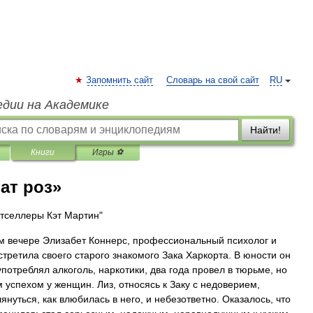
Запомнить сайт
Словарь на свой сайт
RU
едии на Академике
Найти!
Книги
Игры ⚽
ат роз»
тселлеры Кэт Мартин"
м вечере Элизабет Коннерс, профессиональный психолог и
третила своего старого знакомого Зака Харкорта. В юности он
потреблял алкоголь, наркотики, два года провел в тюрьме, но
 успехом у женщин. Лиз, относясь к Заку с недоверием,
лянуться, как влюбилась в него, и небезответно. Оказалось, что