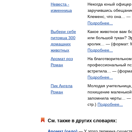
Невеста -
Некогда юный офицер 
изменница
заручившись обещани
Клеменс, что она… — 
Подробнее...
Выбери себе
Какое животное вам б
питомца 300
или большой тукан? Э
домашних
кролик… — (формат: Мя
животных
Подробнее...
Аромат роз
На благотворительном
Роман
профессиональный пси
встретила… — (формат
Подробнее...
Пик Ангела
Молодая учительница,
Роман
похищение маленькой 
запомнила черты… — 
стр.)
Подробнее...
См. также в других словарях:
Аромат (село)
— У этого термина существ