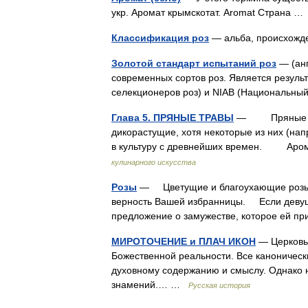
укр. Аромат крымскотат. Aromat Страна 
Классификация роз
— альба, происхожд
Золотой стандарт испытаний роз
— (анг
современных сортов роз. Является резул
селекционеров роз) и NIAB (Национальны
Глава 5. ПРЯНЫЕ ТРАВЫ
— Пряные трав
дикорастущие, хотя некоторые из них (нап
в культуру с древнейших времен. Аром
кулинарного искусства
Розы
— Цветущие и благоухающие розы в
верность Вашей избранницы. Если девушка
предложение о замужестве, которое ей 
МИРОТОЧЕНИЕ и ПЛАЧ ИКОН
— Церковь 
Божественной реальности. Все каноничес
духовному содержанию и смыслу. Однако
знамений.… …
Русская история