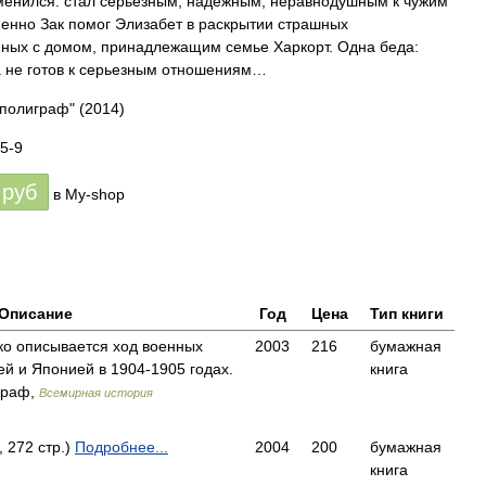
енился: стал серьезным, надежным, неравнодушным к чужим
енно Зак помог Элизабет в раскрытии страшных
нных с домом, принадлежащим семье Харкорт. Одна беда:
а не готов к серьезным отношениям…
рполиграф"
(2014)
5-9
руб
в My-shop
Описание
Год
Цена
Тип книги
рко описывается ход военных
2003
216
бумажная
й и Японией в 1904-1905 годах.
книга
граф,
Всемирная история
 272 стр.)
Подробнее...
2004
200
бумажная
книга