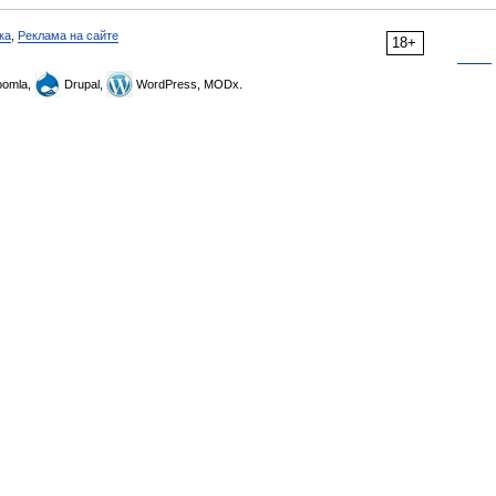
ка
,
Реклама на сайте
18+
omla,
Drupal,
WordPress, MODx.