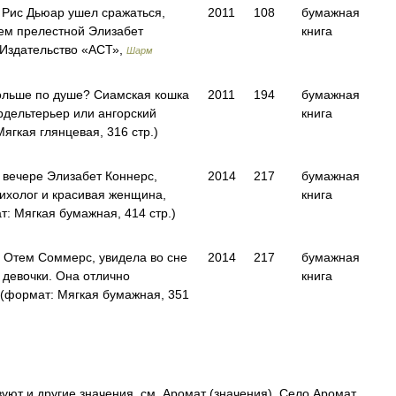
Рис Дьюар ушел сражаться,
2011
108
бумажная
ем прелестной Элизабет
книга
Издательство «АСТ»,
Шарм
ольше по душе? Сиамская кошка
2011
194
бумажная
рдельтерьер или ангорский
книга
гкая глянцевая, 316 стр.)
 вечере Элизабет Коннерс,
2014
217
бумажная
холог и красивая женщина,
книга
: Мягкая бумажная, 414 стр.)
 Отем Соммерс, увидела во сне
2014
217
бумажная
девочки. Она отлично
книга
(формат: Мягкая бумажная, 351
уют и другие значения, см. Аромат (значения). Село Аромат