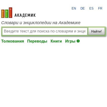
EN
DE
ES
FR
academic.ru
Словари и энциклопедии на Академике
Найти!
Толкования
Переводы
Книги
Игры ⚽