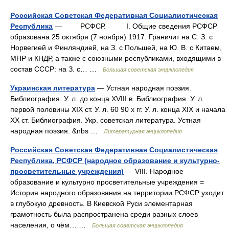
Российская Советская Федеративная Социалистическая
Республика
— РСФСР. I. Общие сведения РСФСР
образована 25 октября (7 ноября) 1917. Граничит на С. З. с
Норвегией и Финляндией, на З. с Польшей, на Ю. В. с Китаем,
МНР и КНДР, а также с союзными республиками, входящими в
состав СССР: на З. с… …
Большая советская энциклопедия
Украинская литература
— Устная народная поэзия.
Библиография. У. л. до конца XVIII в. Библиография. У. л.
первой половины XIX ст. У. л. 60 90 х гг. У. л. конца XIX и начала
XX ст. Библиография. Укр. советская литература. Устная
народная поэзия. &nbs …
Литературная энциклопедия
Российская Советская Федеративная Социалистическая
Республика, РСФСР (народное образование и культурно-
просветительные учреждения)
— VIII. Народное
образование и культурно просветительные учреждения =
История народного образования на территории РСФСР уходит
в глубокую древность. В Киевской Руси элементарная
грамотность была распространена среди разных слоев
населения, о чём… …
Большая советская энциклопедия