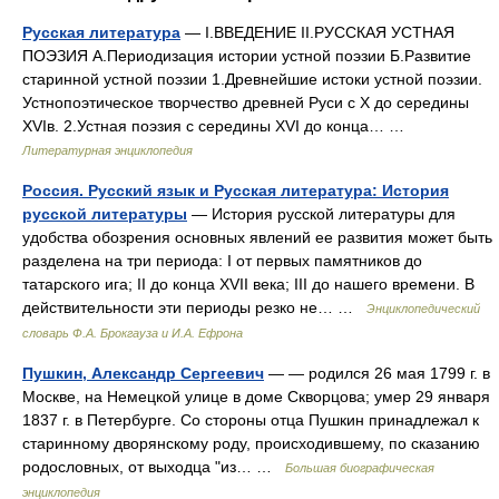
Русская литература
— I.ВВЕДЕНИЕ II.РУССКАЯ УСТНАЯ
ПОЭЗИЯ А.Периодизация истории устной поэзии Б.Развитие
старинной устной поэзии 1.Древнейшие истоки устной поэзии.
Устнопоэтическое творчество древней Руси с X до середины
XVIв. 2.Устная поэзия с середины XVI до конца… …
Литературная энциклопедия
Россия. Русский язык и Русская литература: История
русской литературы
— История русской литературы для
удобства обозрения основных явлений ее развития может быть
разделена на три периода: I от первых памятников до
татарского ига; II до конца XVII века; III до нашего времени. В
действительности эти периоды резко не… …
Энциклопедический
словарь Ф.А. Брокгауза и И.А. Ефрона
Пушкин, Александр Сергеевич
— — родился 26 мая 1799 г. в
Москве, на Немецкой улице в доме Скворцова; умер 29 января
1837 г. в Петербурге. Со стороны отца Пушкин принадлежал к
старинному дворянскому роду, происходившему, по сказанию
родословных, от выходца "из… …
Большая биографическая
энциклопедия