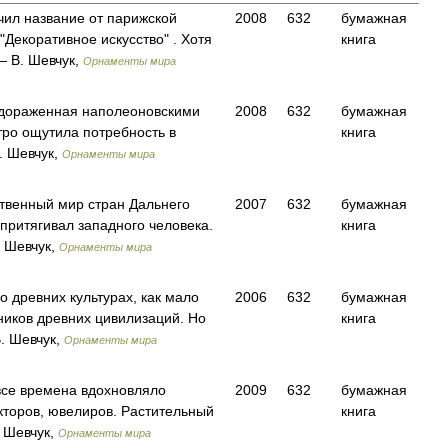
чил название от парижской
2008
632
бумажная
"Декоративное искусство" . Хотя
книга
— В. Шевчук,
Орнаменты мира
будораженная наполеоновскими
2008
632
бумажная
ро ощутила потребность в
книга
 Шевчук,
Орнаменты мира
твенный мир стран Дальнего
2007
632
бумажная
притягивал западного человека.
книга
 Шевчук,
Орнаменты мира
о древних культурах, как мало
2006
632
бумажная
ников древних цивилизаций. Но
книга
. Шевчук,
Орнаменты мира
все времена вдохновляло
2009
632
бумажная
кторов, ювелиров. Растительный
книга
 Шевчук,
Орнаменты мира