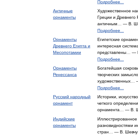
Подробнее...
Античные
Художественное на
орнаменты
Греции и Древнего 
античным… — В. Ш
Подробнее...
Орнаменты
Египетские орнамен
Древнего Египта и
интересная система
Месопотамии
представлены… — 
Подробнее...
Орнаменты
Богатейшая сокров
Ренессанса
творческих замысл
художественных… —
Подробнее...
Русский народный
Историки, искусств
орнамент
четкого определени
орнамента… — В. 
Индийские
Иллюстрированное 
орнаменты
разновидностями ин
стран… — В. Шевчу