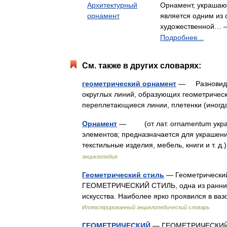
Архитектурный
Орнамент, украшаю
орнамент
является одним из 
художественной… —
Подробнее...
См. также в других словарях:
геометрический орнамент
— Разновиднос
округлых линий, образующих геометрически
переплетающиеся линии, плетенки (иног
Орнамент
— (от лат. ornamentum украше
элементов; предназначается для украшени
текстильные изделия, мебель, книги и т. 
энциклопедия
Геометрический стиль
— Геометрический 
ГЕОМЕТРИЧЕСКИЙ СТИЛЬ, одна из ранних с
искусства. Наиболее ярко проявился в ваз
Иллюстрированный энциклопедический словарь
ГЕОМЕТРИЧЕСКИЙ
— ГЕОМЕТРИЧЕСКИЙ, ге