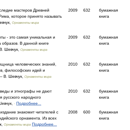
следие мастеров Древней
2009
632
бумажная
Рима, которое принято называть
книга
евчук,
Орнаменты мира
ты - это самая уникальная и
2009
632
бумажная
 образов. В данной книге
книга
В. Шевчук,
Орнаменты мира
ищница человеческих знаний,
2010
632
бумажная
ов, философских идей и
книга
 В. Шевчук,
Орнаменты мира
оведы и этнографы не дают
2010
632
бумажная
я русского народного
книга
Шевчук,
Подробнее...
-
издание знакомит читателей с
2008
600
бумажная
дийского орнамента. Из всех
книга
к,
Подробнее...
Орнаменты мира