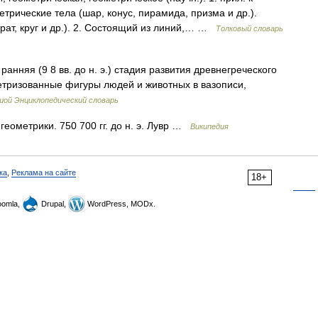
трические тела (шар, конус, пирамида, призма и др.).
рат, круг и др.). 2. Состоящий из линий,… …
Толковый словарь
ранняя (9 8 вв. до н. э.) стадия развития древнегреческого
метризованные фигуры людей и животных в вазописи,
шой Энциклопедический словарь
геометрики. 750 700 гг. до н. э. Лувр …
Википедия
ка
,
Реклама на сайте
18+
omla,
Drupal,
WordPress, MODx.