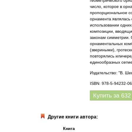
геометрического орна
число, которое в ор
пропорциональное со
орнамента являлась 
использовании одних
композиции, вводящи
законам симметрии. 
орнаментальных ком
(звериными), гротес
повторялись иличере
единообразных сегме
Издательство: "В. Ше
ISBN: 978-5-94232-06
Купить за
632
Другие книги автора:
Книга