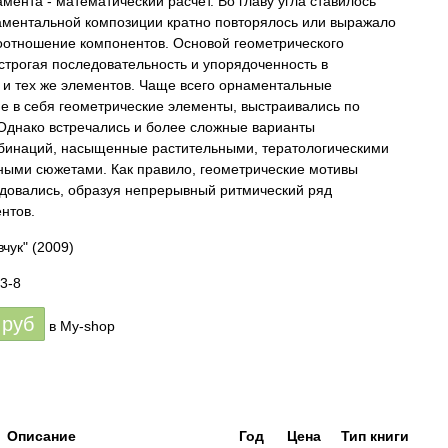
мента - математический расчет. Во главу угла ставилось
наментальной композиции кратно повторялось или выражало
отношение компонентов. Основой геометрического
строгая последовательность и упорядоченность в
 и тех же элементов. Чаще всего орнаментальные
е в себя геометрические элементы, выстраивались по
Однако встречались и более сложные варианты
бинаций, насыщенные растительными, тератологическими
кными сюжетами. Как правило, геометрические мотивы
довались, образуя непрерывный ритмический ряд
нтов.
вчук"
(2009)
3-8
руб
в My-shop
Описание
Год
Цена
Тип книги