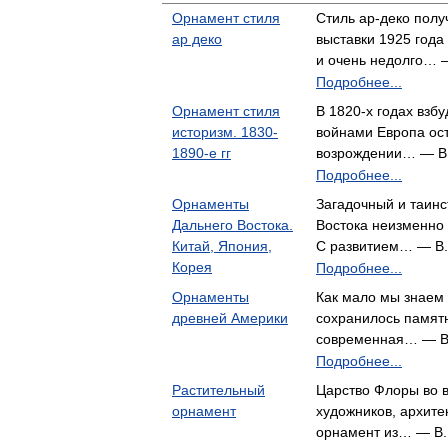
Орнамент стиля
Стиль ар-деко полу
ар деко
выставки 1925 года 
и очень недолго… 
Подробнее...
Орнамент стиля
В 1820-х годах вз
историзм. 1830-
войнами Европа ост
1890-е гг
возрождении… — В.
Подробнее...
Орнаменты
Загадочный и таинс
Дальнего Востока.
Востока неизменно 
Китай, Япония,
С развитием… — В.
Корея
Подробнее...
Орнаменты
Как мало мы знаем 
древней Америки
сохранилось памят
современная… — В
Подробнее...
Растительный
Царство Флоры во 
орнамент
художников, архите
орнамент из… — В.