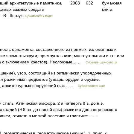
щий архитектурные памятники,
2008
632
бумажная
самых важных средств
книга
 В. Шевчук,
Орнаменты мира
ть орнамента, составленного из прямых, изломанных и
е элементы круги, прямоугольники, многоугольники и т.п. или
да с включением крестов). Несложные… …
Словарь иконописца
ние), узор, состоящий из ритмически упорядоченных
я различных предметов (утварь, орудия и оружие,
д.), архитектурных сооружений (как… …
Художественная
стиль. Аттическая амфора. 2 я четверть 8 в. до н.э.
тадий (9 8 вв. до нашей эры) развития древнегреческого
описи, отчасти в мелкой пластике и глиптике:… …
ометрическая, геометрическое (научн.). 1. прил. к