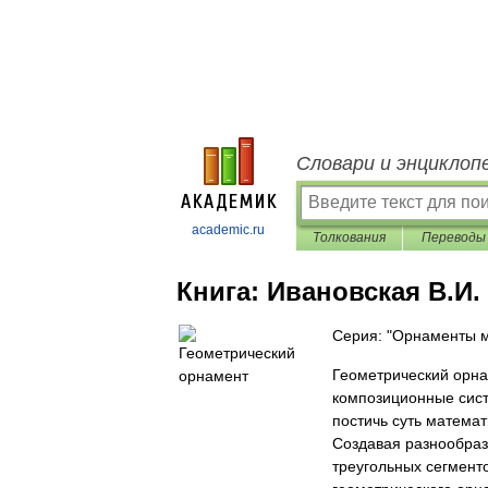
Словари и энциклоп
academic.ru
Толкования
Переводы
Книга:
Ивановская В.И.
Серия: "Орнаменты 
Геометрический орн
композиционные сист
постичь суть матема
Создавая разнообраз
треугольных сегмент