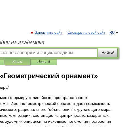
Запомнить сайт
Словарь на свой сайт
RU
едии на Академике
Найти!
Книги
Игры ⚽
 «Геометрический орнамент»
мира"
амент формирует линейные, пространственные
емы. Именно геометрический орнамент дает возможность
тического, рационального "объяснения" окружающего мира.
ные композиции, состоящие из центрических, квадратных,
ов, художник опирался на исходные положения построения