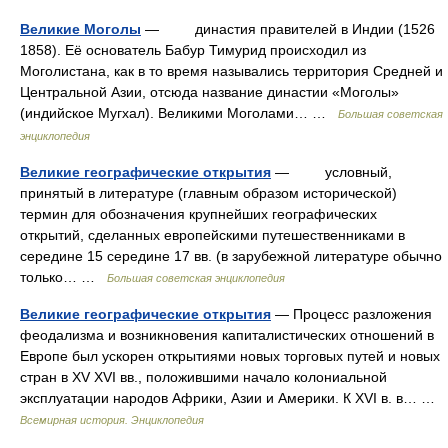
Великие Моголы
— династия правителей в Индии (1526
1858). Её основатель Бабур Тимурид происходил из
Моголистана, как в то время назывались территория Средней и
Центральной Азии, отсюда название династии «Моголы»
(индийское Мугхал). Великими Моголами… …
Большая советская
энциклопедия
Великие географические открытия
— условный,
принятый в литературе (главным образом исторической)
термин для обозначения крупнейших географических
открытий, сделанных европейскими путешественниками в
середине 15 середине 17 вв. (в зарубежной литературе обычно
только… …
Большая советская энциклопедия
Великие географические открытия
— Процесс разложения
феодализма и возникновения капиталистических отношений в
Европе был ускорен открытиями новых торговых путей и новых
стран в XV XVI вв., положившими начало колониальной
эксплуатации народов Африки, Азии и Америки. К XVI в. в… …
Всемирная история. Энциклопедия