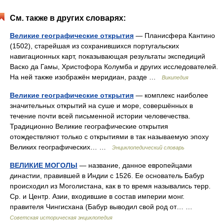
См. также в других словарях:
Великие географические открытия
— Планисфера Кантино
(1502), старейшая из сохранившихся португальских
навигационных карт, показывающая результаты экспедиций
Васко да Гамы, Христофора Колумба и других исследователей.
На ней также изображён меридиан, разде …
Википедия
Великие географические открытия
— комплекс наиболее
значительных открытий на суше и море, совершённых в
течение почти всей письменной истории человечества.
Традиционно Великие географические открытия
отождествляют только с открытиями в так называемую эпоху
Великих географических… …
Энциклопедический словарь
ВЕЛИКИЕ МОГОЛЫ
— название, данное европейцами
династии, правившей в Индии с 1526. Ее основатель Бабур
происходил из Моголистана, как в то время назывались терр.
Ср. и Центр. Азии, входившие в состав империи монг.
правителя Чингисхана (Бабур выводил свой род от… …
Советская историческая энциклопедия