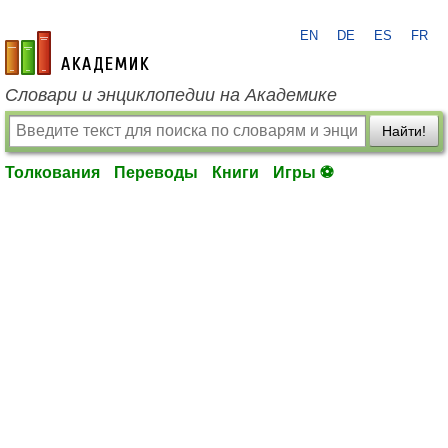
EN
DE
ES
FR
academic.ru
Словари и энциклопедии на Академике
Найти!
Толкования
Переводы
Книги
Игры ⚽