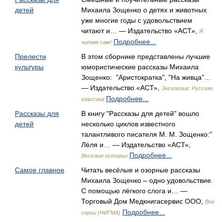
детей
Михаила Зощенко о детях и животных
уже многие годы с удовольствием
читают и… — Издательство «АСТ»,
Я
Подробнее...
читаю сам!
Прелести
В этом сборнике представлены лучшие
культуры
юмористические рассказы Михаила
Зощенко: "Аристократка", "На живца"…
— Издательство «АСТ»,
Эксклюзив: Русская
Подробнее...
классика
Рассказы для
В книгу "Рассказы для детей" вошло
детей
несколько циклов известного
талантливого писателя М. М. Зощенко:"
Лёля и… — Издательство «АСТ»,
Подробнее...
Веселые истории
Самое главное
Читать весёлые и озорные рассказы
Михаила Зощенко – одно удовольствие.
С помощью лёгкого слога и… —
Торговый Дом Медкнигасервис ООО,
Вне
Подробнее...
серии (НИГМА)