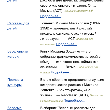
детей
рассказы для детей. М. Зощенко ценил
своего маленького читателя. Он… —
Малыш (АСТ),
Зощенко (подарочный)
Подробнее...
Рассказы для
Зощенко Михаил Михайлович (1894-
детей
1958) – замечательный русский
писатель-сатирик, классик русской
литературы… — АСТ,
Классика для
Подробнее...
школьников
Веселенькая
Книги Михаила Зощенко — это
история
собрание трагикомических историй с
обыденными, часто незатейливыми
сюжетами… — Эксмо,
Библиотека для
Подробнее...
чтения
Прелести
В этом сборнике представлены лучшие
культуры
юмористические рассказы Михаила
Зощенко: «Аристократка», «На
живца»… — Neoclassic (АСТ),
Эксклюзив.
Подробнее...
Русская классика
Весёлые
В сборник "Весёлые рассказы для