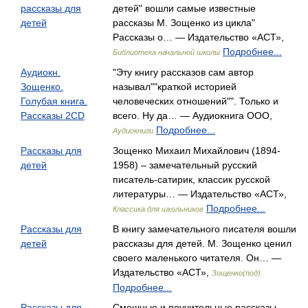
рассказы для
детей" вошли самые известные
детей
рассказы М. Зощенко из цикла"
Рассказы о… — Издательство «АСТ»,
Подробнее...
Библиотека начальной школы
Аудиокн.
"Эту книгу рассказов сам автор
Зощенко.
называл""краткой историей
Голубая книга.
человеческих отношений"". Только и
Рассказы 2CD
всего. Ну да… — Аудиокнига ООО,
Подробнее...
Аудиокниги
Рассказы для
Зощенко Михаил Михайлович (1894-
детей
1958) – замечательный русский
писатель-сатирик, классик русской
литературы… — Издательство «АСТ»,
Подробнее...
Классика для школьников
Рассказы для
В книгу замечательного писателя вошли
детей
рассказы для детей. М. Зощенко ценил
своего маленького читателя. Он… —
Издательство «АСТ»,
Зощенко(под)
Подробнее...
Рассказы для
Смешные и поучительные рассказы