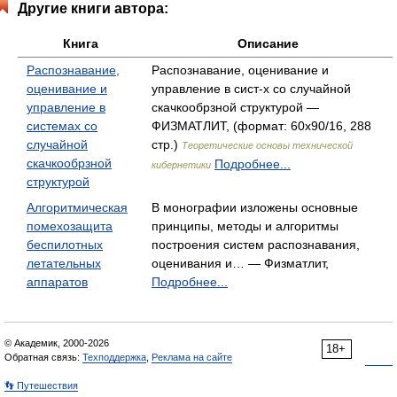
Другие книги автора:
Книга
Описание
Распознавание,
Распознавание, оценивание и
оценивание и
управление в сист-х со случайной
управление в
скачкообрзной структурой —
системах со
ФИЗМАТЛИТ, (формат: 60x90/16, 288
случайной
стр.)
Теоретические основы технической
скачкообрзной
Подробнее...
кибернетики
структурой
Алгоритмическая
В монографии изложены основные
помехозащита
принципы, методы и алгоритмы
беспилотных
построения систем распознавания,
летательных
оценивания и… — Физматлит,
аппаратов
Подробнее...
© Академик, 2000-2026
18+
Обратная связь:
Техподдержка
,
Реклама на сайте
👣 Путешествия