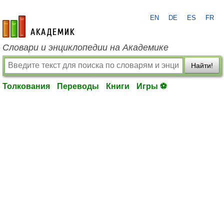
EN
DE
ES
FR
academic.ru
Словари и энциклопедии на Академике
Найти!
Толкования
Переводы
Книги
Игры ⚽