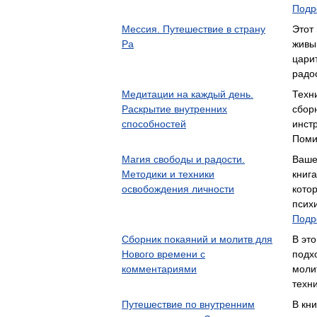
Подр
Мессия. Путешествие в страну
Этот 
Ра
живы
цари
радо
Медитации на каждый день.
Техн
Раскрытие внутренних
сбор
способностей
инст
Поми
Магия свободы и радости.
Ваше
Методики и техники
книга
освобождения личности
кото
псих
Подр
Сборник покаяний и молитв для
В эт
Нового времени с
подх
комментариями
моли
техн
Путешествие по внутренним
В кн