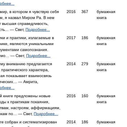
обнее...
мир, в котором я чувствую себя
2016
367
бумажная
м, я назвал Миром Ра. В нем
книга
т высшая справедливость,
сть… — Свет,
Подробнее...
ики и практики, излагаемые в
2017
186
бумажная
нике, являются уникальными
книга
рументами самопознания.
мо… — Свет,
Подробнее...
му вниманию предлагается
2014
279
бумажная
 практического характера,
книга
рая показывает взаимосвязь
ических… — Амрита,
обнее...
ой книге предложены новые
2016
160
бумажная
оды к практикам покаяния,
книга
твам, настроям, аффирмациям,
икам по… — Свет,
Подробнее...
иге собран и систематизирован
2014
186
бумажная