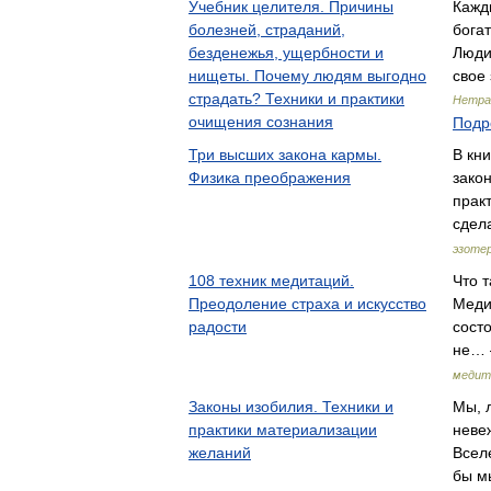
Учебник целителя. Причины
Кажд
болезней, страданий,
бога
безденежья, ущербности и
Люди
нищеты. Почему людям выгодно
свое
страдать? Техники и практики
Нетра
очищения сознания
Подр
Три высших закона кармы.
В кн
Физика преображения
зако
прак
сдел
эзоте
108 техник медитаций.
Что 
Преодоление страха и искусство
Меди
радости
сост
не… 
медит
Законы изобилия. Техники и
Мы, 
практики материализации
неве
желаний
Всел
бы м