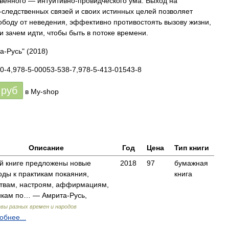
твенного — интуитивно-провидческого ума. Выход на
следственных связей и своих истинных целей позволяет
ободу от неведения, эффективно противостоять вызову жизни,
 и зачем идти, чтобы быть в потоке времени.
а-Русь"
(2018)
0-4,978-5-00053-538-7,978-5-413-01543-8
руб
в My-shop
Описание
Год
Цена
Тип книги
ой книге предложены новые
2018
97
бумажная
оды к практикам покаяния,
книга
твам, настроям, аффирмациям,
икам по… — Амрита-Русь,
вы разных времен и народов
обнее...