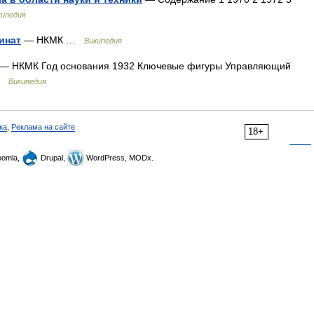
кипедия
инат
— НКМК …
Википедия
— НКМК Год основания 1932 Ключевые фигуры Управляющий
 …
Википедия
ка
,
Реклама на сайте
18+
omla,
Drupal,
WordPress, MODx.