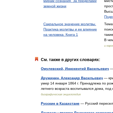
мирам сознания. За пределами
мист
земной жизни
прос
Высш
Подр
Сакральное значение молитвы.
Тема
Практика молитвы и ее влияние
поиск
на человека. Книга 1
таки
В че
и наро
См. также в других словарях:
Омулевский, Иннокентий Васильевич
—
Дружинин, Александр Васильевич
— кри
умер 14 января 1864 г. Принадлежа по рож
летнего возраста воспитывался дома, по
биографическая энциклопедия
Русские в Казахстане
— Русский пересел
Лауреаты премии Ленинского комсомола