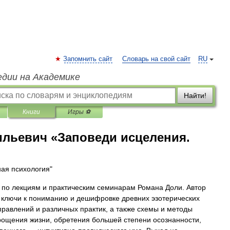
Запомнить сайт
Словарь на свой сайт
RU
едии на Академике
Найти!
Книги
Игры ⚽
ильевич «Заповеди исцеления.
ная психология"
а по лекциям и практическим семинарам Романа Доли. Автор
 ключи к пониманию и дешифровке древних эзотерических
правлений и различных практик, а также схемы и методы
рощения жизни, обретения большей степени осознанности,