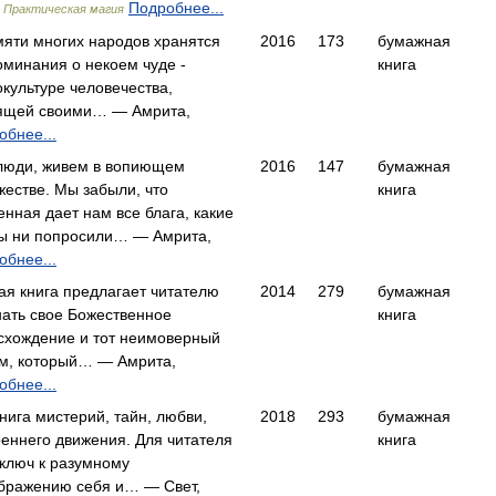
,
Подробнее...
Практическая магия
мяти многих народов хранятся
2016
173
бумажная
оминания о некоем чуде -
книга
окультуре человечества,
ящей своими… — Амрита,
обнее...
люди, живем в вопиющем
2016
147
бумажная
жестве. Мы забыли, что
книга
енная дает нам все блага, какие
ы ни попросили… — Амрита,
обнее...
ая книга предлагает читателю
2014
279
бумажная
нать свое Божественное
книга
схождение и тот неимоверный
м, который… — Амрита,
обнее...
нига мистерий, тайн, любви,
2018
293
бумажная
реннего движения. Для читателя
книга
 ключ к разумному
бражению себя и… — Свет,