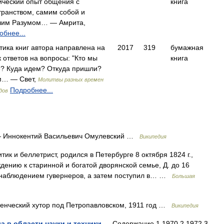
ический опыт общения с
книга
транством, самим собой и
им Разумом… — Амрита,
обнее...
тика книг автора направлена на
2017
319
бумажная
 ответов на вопросы: "Кто мы
книга
е? Куда идем? Откуда пришли?
м… — Свет,
Молитвы разных времен
Подробнее...
дов
 Иннокентий Васильевич Омулевский …
Википедия
тик и беллетрист, родился в Петербурге 8 октября 1824 г.,
дению к старинной и богатой дворянской семье, Д. до 16
д наблюдением гувернеров, а затем поступил в… …
Большая
енческий хутор под Петропавловском, 1911 год …
Википедия
 в области науки и техники
— Содержание 1 1970 2 1972 3