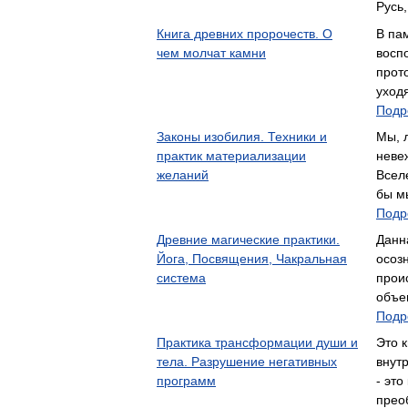
Русь
Книга древних пророчеств. О
В па
чем молчат камни
восп
прот
уход
Подр
Законы изобилия. Техники и
Мы, 
практик материализации
неве
желаний
Всел
бы м
Подр
Древние магические практики.
Данн
Йога, Посвящения, Чакральная
осоз
система
прои
объе
Подр
Практика трансформации души и
Это к
тела. Разрушение негативных
внут
программ
- это
прео