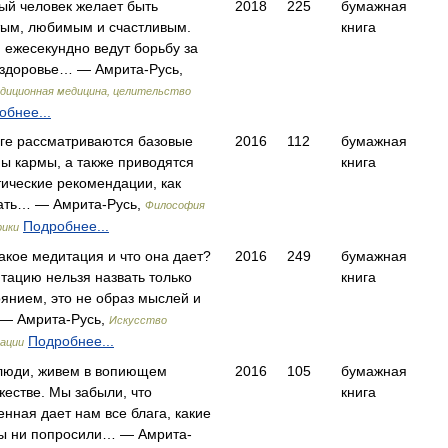
ый человек желает быть
2018
225
бумажная
тым, любимым и счастливым.
книга
 ежесекундно ведут борьбу за
 здоровье… — Амрита-Русь,
диционная медицина, целительство
обнее...
иге рассматриваются базовые
2016
112
бумажная
ны кармы, а также приводятся
книга
тические рекомендации, как
ать… — Амрита-Русь,
Философия
Подробнее...
рики
такое медитация и что она дает?
2016
249
бумажная
тацию нельзя назвать только
книга
оянием, это не образ мыслей и
— Амрита-Русь,
Искусство
Подробнее...
ации
люди, живем в вопиющем
2016
105
бумажная
жестве. Мы забыли, что
книга
енная дает нам все блага, какие
ы ни попросили… — Амрита-