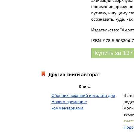
активации сверхчувс
понимание причинно-
путнику, ищущему св
осознавать, куда, как
Издательство: "Амрит
ISBN: 978-5-906304-7
Купить за
137
Другие книги автора:
Книга
Сборник покаяний и молитв для
В эт
Нового времени с
подх
комментариями
моли
техн
Молит
Подр