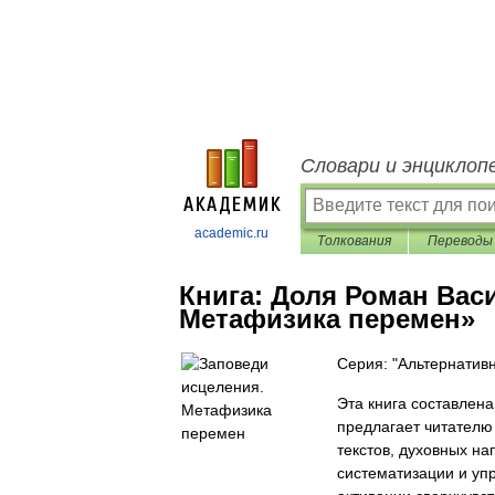
Словари и энциклоп
academic.ru
Толкования
Переводы
Книга:
Доля Роман Вас
Метафизика перемен»
Серия: "Альтернатив
Эта книга составлен
предлагает читателю
текстов, духовных на
систематизации и уп