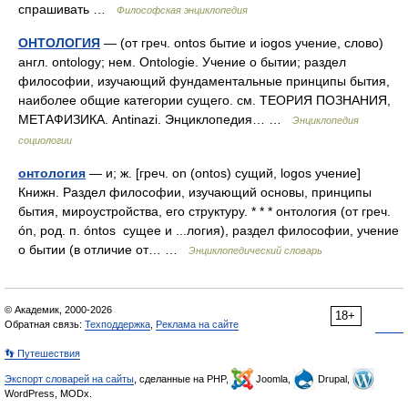
спрашивать …
Философская энциклопедия
ОНТОЛОГИЯ
— (от греч. ontos бытие и iogos учение, слово)
англ. ontology; нем. Ontologie. Учение о бытии; раздел
философии, изучающий фундаментальные принципы бытия,
наиболее общие категории сущего. см. ТЕОРИЯ ПОЗНАНИЯ,
МЕТАФИЗИКА. Antinazi. Энциклопедия… …
Энциклопедия
социологии
онтология
— и; ж. [греч. on (ontos) сущий, logos учение]
Книжн. Раздел философии, изучающий основы, принципы
бытия, мироустройства, его структуру. * * * онтология (от греч.
ón, род. п. óntos сущее и ...логия), раздел философии, учение
о бытии (в отличие от… …
Энциклопедический словарь
© Академик, 2000-2026
18+
Обратная связь:
Техподдержка
,
Реклама на сайте
👣 Путешествия
Экспорт словарей на сайты
, сделанные на PHP,
Joomla,
Drupal,
WordPress, MODx.