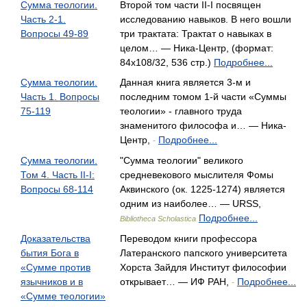
Сумма теологии.
Второй том части II-I посвящен
Часть 2-1.
исследованию навыков. В него вошли
Вопросы 49-89
три трактата: Трактат о навыках в
целом… — Ника-Центр, (формат:
84x108/32, 536 стр.)
Подробнее...
Сумма теологии.
Данная книга является 3-м и
Часть 1. Вопросы
последним томом 1-й части «Суммы
75-119
теологии» - главного труда
знаменитого философа и… — Ника-
Центр,
Подробнее...
-
Сумма теологии.
"Сумма теологии" великого
Том 4. Часть II-I:
средневекового мыслителя Фомы
Вопросы 68-114
Аквинского (ок. 1225-1274) является
одним из наиболее… — URSS,
Подробнее...
Bibliotheca Scholastica
Доказательства
Переводом книги профессора
бытия Бога в
Латеранского папского университета
«Сумме против
Хорста Зайдля Институт философии
язычников и в
открывает… — ИФ РАН,
Подробнее...
-
«Сумме теологии»