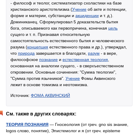
- философ и теолог, систематизатор схоластики на базе
христианского аристотелизма (
Учение
об акте и потенции,
форме и материи, субстанции и
акциденции
и т. д.).
Доминиканец. Сформулировал 5 доказательств бытия
бога, описываемого как первопричина, конечная
цель
сущего и т. п. Признавая относительную
самостоятельность естественного бытия и человеческого
разума (
концепция
естественного права и др.), утверждал,
что
природа
завершается в благодати,
разум
- в вере,
философское
познание
и
естественная теология
,
основанная на аналогии сущего, - в сверхъестественном
откровении. Основные сочинения: "Сумма теологии",
"Сумма против язычников".
Учение
Фомы Аквинского
лежит в основе томизма и неотомизма.
Источник:
ФОМА АКВИНСКИЙ
См. также в других словарях:
ТЕОРИЯ ПОЗНАНИЯ
— Гносеология (от греч. gno sis знание,
logos слово, понятие), Эпистемолог и я (от греч. episteme