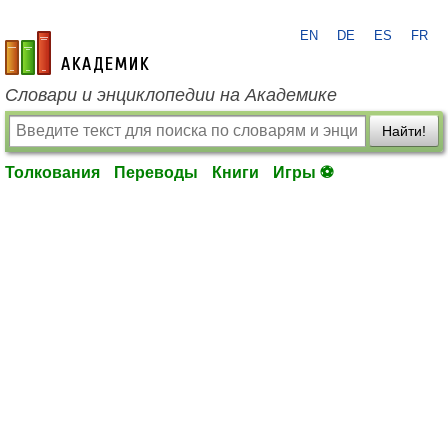
EN
DE
ES
FR
academic.ru
Словари и энциклопедии на Академике
Найти!
Толкования
Переводы
Книги
Игры ⚽