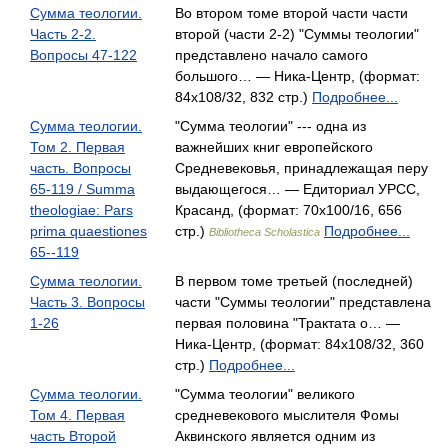
Сумма теологии.
Во втором томе второй части части
Часть 2-2.
второй (части 2-2) "Суммы теологии"
Вопросы 47-122
представлено начало самого
большого… — Ника-Центр, (формат:
84x108/32, 832 стр.)
Подробнее...
Сумма теологии.
"Сумма теологии" --- одна из
Том 2. Первая
важнейших книг европейского
часть. Вопросы
Средневековья, принадлежащая перу
65-119 / Summa
выдающегося… — Едиториал УРСС,
theologiae: Pars
Красанд, (формат: 70x100/16, 656
prima quaestiones
стр.)
Подробнее...
Bibliotheca Scholastica
65--119
Сумма теологии.
В первом томе третьей (последней)
Часть 3. Вопросы
части "Суммы теологии" представлена
1-26
первая половина "Трактата о… —
Ника-Центр, (формат: 84x108/32, 360
стр.)
Подробнее...
Сумма теологии.
"Сумма теологии" великого
Том 4. Первая
средневекового мыслителя Фомы
часть Второй
Аквинского является одним из