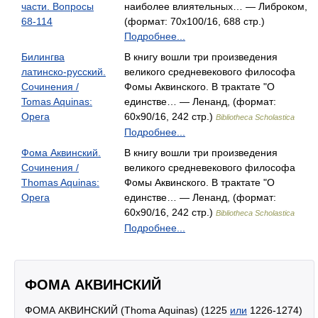
части. Вопросы
наиболее влиятельных… — Либроком,
68-114
(формат: 70x100/16, 688 стр.)
Подробнее...
Билингва
В книгу вошли три произведения
латинско-русский.
великого средневекового философа
Сочинения /
Фомы Аквинского. В трактате "О
Tomas Aquinas:
единстве… — Ленанд, (формат:
Opera
60x90/16, 242 стр.)
Bibliotheca Scholastica
Подробнее...
Фома Аквинский.
В книгу вошли три произведения
Сочинения /
великого средневекового философа
Thomas Aquinas:
Фомы Аквинского. В трактате "О
Opera
единстве… — Ленанд, (формат:
60x90/16, 242 стр.)
Bibliotheca Scholastica
Подробнее...
ФОМА АКВИНСКИЙ
ФОМА АКВИНСКИЙ (Thoma Aquinas) (1225
или
1226-1274)