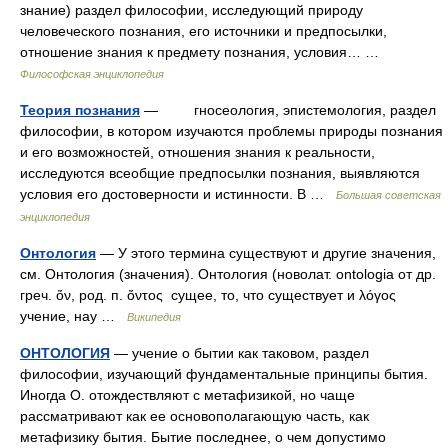
знание) раздел философии, исследующий природу
человеческого познания, его источники и предпосылки,
отношение знания к предмету познания, условия… …
Философская энциклопедия
Теория познания
— гносеология, эпистемология, раздел
философии, в котором изучаются проблемы природы познания
и его возможностей, отношения знания к реальности,
исследуются всеобщие предпосылки познания, выявляются
условия его достоверности и истинности. В …
Большая советская
энциклопедия
Онтология
— У этого термина существуют и другие значения,
см. Онтология (значения). Онтология (новолат. ontologia от др.
греч. ὄν, род. п. ὄντος сущее, то, что существует и λόγος
учение, нау …
Википедия
ОНТОЛОГИЯ
— учение о бытии как таковом, раздел
философии, изучающий фундаментальные принципы бытия.
Иногда О. отождествляют с метафизикой, но чаще
рассматривают как ее основополагающую часть, как
метафизику бытия. Бытие последнее, о чем допустимо