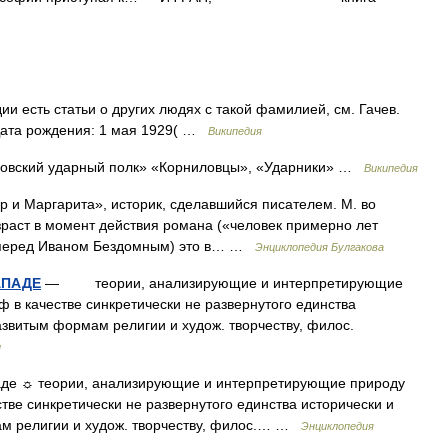
и есть статьи о других людях с такой фамилией, см. Гачев.
 Дата рождения: 1 мая 1929( …
Википедия
овский ударный полк» «Корниловцы», «Ударники» …
Википедия
Маргарита», историк, сделавшийся писателем. М. во
зраст в момент действия романа («человек примерно лет
е перед Иваном Бездомным) это в… …
Энциклопедия Булгакова
АПАДЕ
— теории, анализирующие и интерпретирующие
ф в качестве синкретически не развернутого единства
азвитым формам религии и худож. творчеству, филос.
и
аде ☼ теории, анализирующие и интерпретирующие природу
стве синкретически не развернутого единства исторически и
м религии и худож. творчеству, филос.… …
Энциклопедия