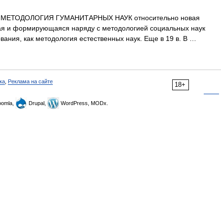
ОДОЛОГИЯ ГУМАНИТАРНЫХ НАУК относительно новая
ая и формирующаяся наряду с методологией социальных наук
ания, как методология естественных наук. Еще в 19 в. В …
ка
,
Реклама на сайте
18+
omla,
Drupal,
WordPress, MODx.