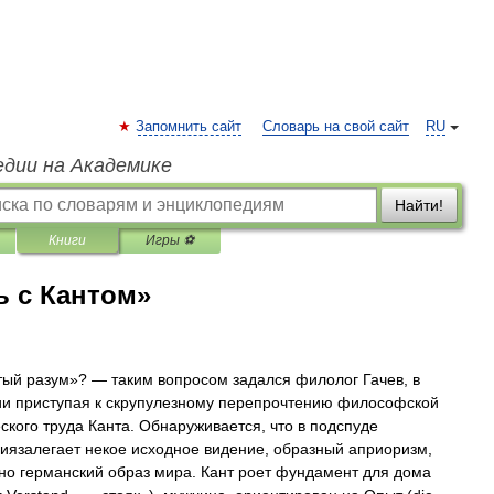
Запомнить сайт
Словарь на свой сайт
RU
едии на Академике
Найти!
Книги
Игры ⚽
ь с Кантом»
стый разум»? — таким вопросом задался фи­лолог Гачев, в
и приступая к скрупулезному пе­репрочтению философской
кого труда Канта. Обнаруживается, что в подспуде
иязалегает не­кое исходное видение, образный априоризм,
но германский образ мира. Кант роет фундамент для дома