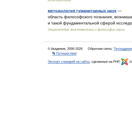
культурологии
методология гуманитарных наук
— МЕТ
область философского познания, возникш
и такой фундаментальной сферой исследов
Энциклопедия эпистемологии и философии науки
© Академик, 2000-2026
Обратная связь:
Техподдерж
👣 Путешествия
Экспорт словарей на сайты
, сделанные на PHP,
Jo