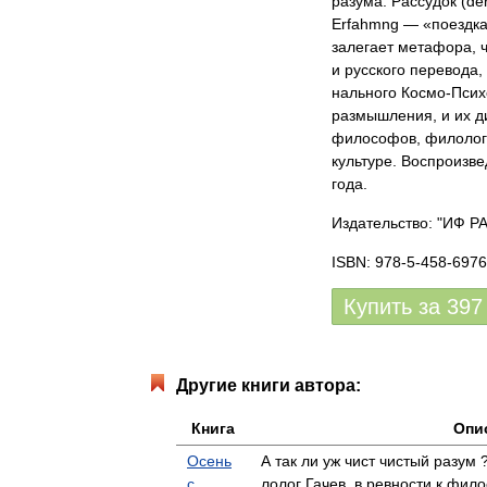
разума. Рассу­док (d
Erfahmng — «поездка
залегает метафора, 
и рус­ского перевода,
нального Космо-Психо
размышления, и их д
философов, филолого
культуре. Воспроизв
года.
Издательство: "ИФ Р
ISBN: 978-5-458-6976
Купить за
397
Другие книги автора:
Книга
Опи
Осень
А так ли уж чист чистый разум
с
лолог Гачев, в ревности к фи