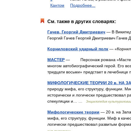
Кантом
Подробнее...
См. также в других словарях:
Гачев, Георгий Дмитриевич
— В Википеди
Георгий Гачев Георгий Дмитриевич Гачев
Корниловский ударный полк
— «Корнил
МАСТЕР
— Персонаж романа «Мастер и 
многом автобиографический герой. Его во
тридцати восьми» предстает в лечебниц
МИФОЛОГИЧЕСКИЕ ТЕОРИИ 20 в. НА З
природу мифа, его структуру, функции. Ми
исторически и логически предшествовал р
спекуляции и… …
Энциклопедия культурологи
Мифологические теории
— 20 в. на Зап
мифа, его структуру, функции. Миф в каче
логически предшествовал развитым форма