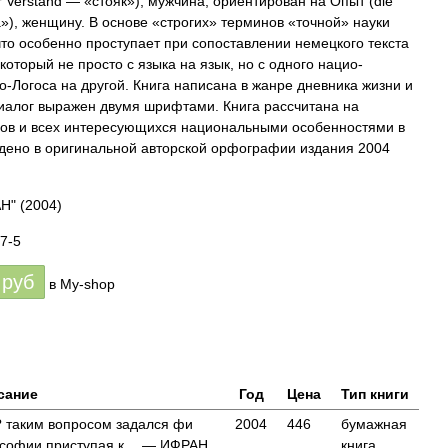
er Verstand — «стояк»), мужчина, ориентирован на Опыт (die
»), женщину. В основе «строгих» терминов «точной» науки
что особенно проступает при сопоставлении немецкого текста
 который не просто с языка на язык, но с одного нацио­
-Логоса на другой. Книга написана в жанре днев­ника жизни и
иалог выражен двумя шрифтами. Книга рассчитана на
в и всех интересующих­ся национальными особенностями в
едено в оригинальной авторской орфографии издания 2004
АН"
(2004)
7-5
руб
в My-shop
сание
Год
Цена
Тип книги
 ? таким вопросом задался фи
2004
446
бумажная
лософии приступая к… — ИФРАН,
книга