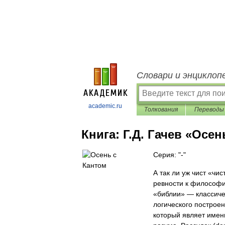
Словари и энциклоп
academic.ru
Толкования
Переводы
Книга:
Г.Д. Гачев «Осен
Серия: "-"
А так ли уж чист «чи
ревности к философи
«библии» — классичес
логического построен
который являет имен