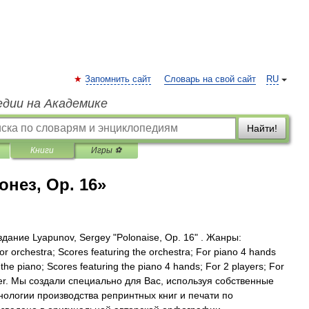
Запомнить сайт
Словарь на свой сайт
RU
едии на Академике
Найти!
Книги
Игры ⚽
онез, Op. 16»
дание Lyapunov, Sergey "Polonaise, Op. 16" . Жанры:
r orchestra; Scores featuring the orchestra; For piano 4 hands
g the piano; Scores featuring the piano 4 hands; For 2 players; For
layer. Мы создали специально для Вас, используя собственные
нологии производства репринтных книг и печати по