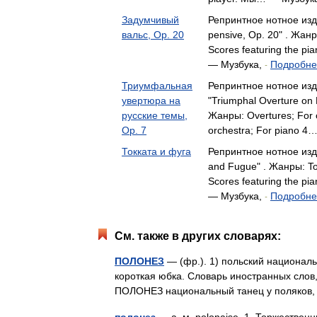
Задумчивый
Репринтное нотное изд
вальс, Op. 20
pensive, Op. 20" . Жанр
Scores featuring the pi
— Музбука,
Подробнее
-
Триумфальная
Репринтное нотное изд
увертюра на
"Triumphal Overture on
русские темы,
Жанры: Overtures; For o
Op. 7
orchestra; For piano 
Токката и фуга
Репринтное нотное изд
and Fugue" . Жанры: To
Scores featuring the pi
— Музбука,
Подробнее
-
См. также в других словарях:
ПОЛОНЕЗ
— (фр.). 1) польский националь
короткая юбка. Словарь иностранных слов,
ПОЛОНЕЗ национальный танец у поляков,