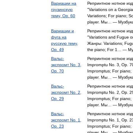
Вариации на
Репринтное нотное изд
грузинскую
"Variations on a Georg
тему, Op. 60
Variations; For piano; S
player. Мы… — Музбук
Вариации и
Репринтное нотное изд
фуга на
"Variations and Fugue o
русскую тему,
Жанры: Variations; Fugu
Op. 49
the piano; For 1… — М
Вальс-
Репринтное нотное изд
экспромт No. 3,
Impromptu No. 3, Op. 7
Op. 70
Impromptus; For piano; 
player. Мы… — Музбук
Вальс-
Репринтное нотное изд
экспромт No. 2,
Impromptu No. 2, Op. 2
Op. 29
Impromptus; For piano; 
player. Мы… — Музбук
Вальс-
Репринтное нотное изд
экспромт No. 1,
Impromptu No. 1, Op. 2
Op. 23
Impromptus; For piano; 
player. Мы… — Музбук