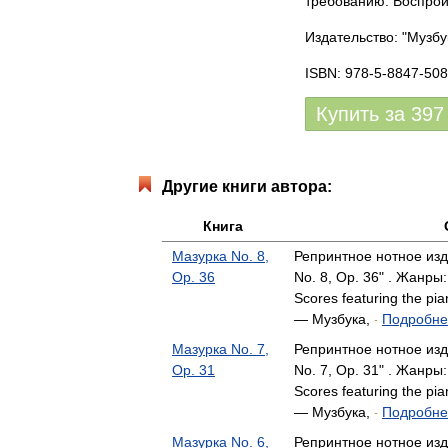
требованию. Воспрои
Издательство: "Музбу
ISBN: 978-5-8847-508
Купить за
397
Другие книги автора:
Книга
Мазурка No. 8,
Репринтное нотное изд
Op. 36
No. 8, Op. 36" . Жанры:
Scores featuring the pi
— Музбука,
Подробнее
-
Мазурка No. 7,
Репринтное нотное изд
Op. 31
No. 7, Op. 31" . Жанры:
Scores featuring the pi
— Музбука,
Подробнее
-
Мазурка No. 6,
Репринтное нотное изд