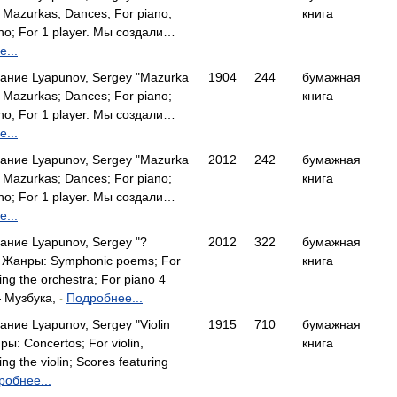
 Mazurkas; Dances; For piano;
книга
ano; For 1 player. Мы создали…
...
ание Lyapunov, Sergey "Mazurka
1904
244
бумажная
 Mazurkas; Dances; For piano;
книга
ano; For 1 player. Мы создали…
...
ание Lyapunov, Sergey "Mazurka
2012
242
бумажная
 Mazurkas; Dances; For piano;
книга
ano; For 1 player. Мы создали…
...
ание Lyapunov, Sergey "?
2012
322
бумажная
 . Жанры: Symphonic poems; For
книга
ing the orchestra; For piano 4
— Музбука,
Подробнее...
-
ние Lyapunov, Sergey "Violin
1915
710
бумажная
ры: Concertos; For violin,
книга
ng the violin; Scores featuring
робнее...