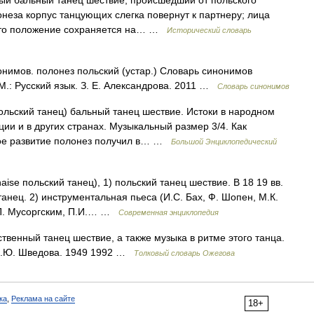
нный бальный танец шествие, происшедший от польского
неза корпус танцующих слегка повернут к партнеру; лица
 это положение сохраняется на… …
Исторический словарь
нимов. полонез польский (устар.) Словарь синонимов
 М.: Русский язык. З. Е. Александрова. 2011 …
Словарь синонимов
ольский танец) бальный танец шествие. Истоки в народном
ии и в других странах. Музыкальный размер 3/4. Как
кое развитие полонез получил в… …
Большой Энциклопедический
ise польский танец), 1) польский танец шествие. В 18 19 вв.
нец. 2) инструментальная пьеса (И.С. Бах, Ф. Шопен, М.К.
М.П. Мусоргским, П.И.… …
Современная энциклопедия
ственный танец шествие, а также музыка в ритме этого танца.
 Н.Ю. Шведова. 1949 1992 …
Толковый словарь Ожегова
ка
,
Реклама на сайте
18+