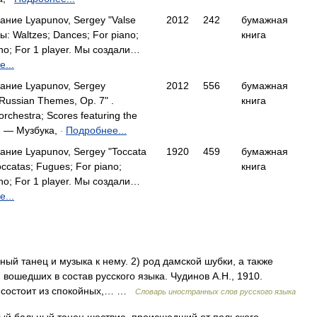
ание Lyapunov, Sergey "Valse
2012
242
бумажная
ы: Waltzes; Dances; For piano;
книга
ano; For 1 player. Мы создали…
...
ание Lyapunov, Sergey
2012
556
бумажная
 Russian Themes, Op. 7" .
книга
rchestra; Scores featuring the
4… — Музбука,
Подробнее...
-
ание Lyapunov, Sergey "Toccata
1920
459
бумажная
ccatas; Fugues; For piano;
книга
ano; For 1 player. Мы создали…
...
ный танец и музыка к нему. 2) род дамской шубки, а также
 вошедших в состав русского языка. Чудинов А.Н., 1910.
 состоит из спокойных,… …
Словарь иностранных слов русского языка