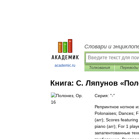
Словари и энциклоп
academic.ru
Толкования
Переводы
Книга:
С. Ляпунов «Пол
Серия: "-"
Репринтное нотное из
Polonaises; Dances; Fo
(arr); Scores featurin
piano (arr); For 1 p
запатентованные тех