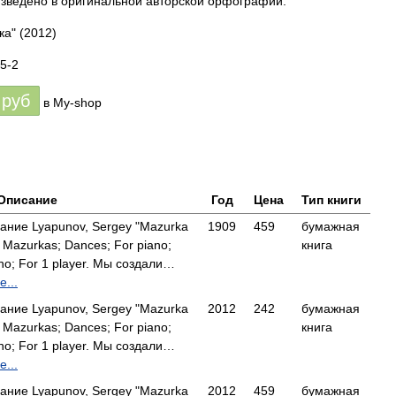
зведено в оригинальной авторской орфографии.
ка"
(2012)
5-2
руб
в My-shop
Описание
Год
Цена
Тип книги
ание Lyapunov, Sergey "Mazurka
1909
459
бумажная
 Mazurkas; Dances; For piano;
книга
ano; For 1 player. Мы создали…
...
ание Lyapunov, Sergey "Mazurka
2012
242
бумажная
 Mazurkas; Dances; For piano;
книга
ano; For 1 player. Мы создали…
...
ание Lyapunov, Sergey "Mazurka
2012
459
бумажная