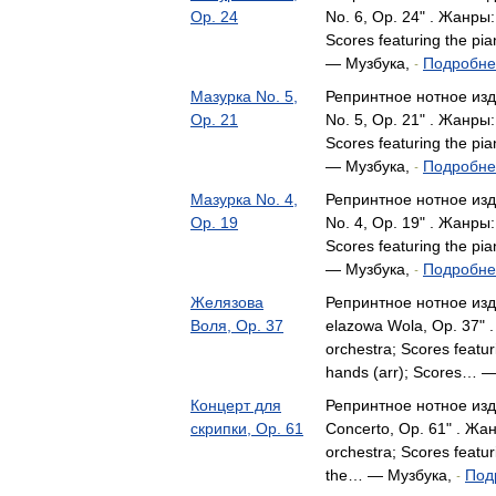
Op. 24
No. 6, Op. 24" . Жанры:
Scores featuring the pi
— Музбука,
Подробнее
-
Мазурка No. 5,
Репринтное нотное изд
Op. 21
No. 5, Op. 21" . Жанры:
Scores featuring the pi
— Музбука,
Подробнее
-
Мазурка No. 4,
Репринтное нотное изд
Op. 19
No. 4, Op. 19" . Жанры:
Scores featuring the pi
— Музбука,
Подробнее
-
Желязова
Репринтное нотное изд
Воля, Op. 37
elazowa Wola, Op. 37"
orchestra; Scores featur
hands (arr); Scores… 
Концерт для
Репринтное нотное изда
скрипки, Op. 61
Concerto, Op. 61" . Жан
orchestra; Scores featuri
the… — Музбука,
Под
-