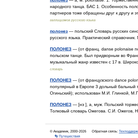
полонез
— а, м. polonaise. 1. Торжестве
народного танца. БАС 1. Особенность поло
партнеров тоже обращены друг к другу и
галлицизмов русского языка
полонез
— польский Словарь русских сино
русского языка. Практический справочник.
ПОЛОНЕЗ
— (от франц. danse polonaise п
польском танце. Был придворным во Франц
музыкальный жанр известен с 17 в. Широ
словарь
ПОЛОНЕЗ
— (от французского dance polona
популярный в Европе 3 дольный бальный та
Огиньский); использован М.И. Глинкой, 
ПОЛОНЕЗ
— [нэ ], а, муж. Польский торже
Толковый словарь Ожегова. С.И. Ожегов,
© Академик, 2000-2026
Обратная связь:
Техподдерж
👣 Путешествия