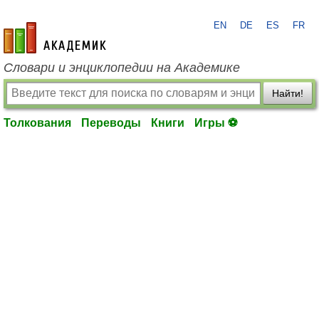
EN
DE
ES
FR
academic.ru
Словари и энциклопедии на Академике
Найти!
Толкования
Переводы
Книги
Игры ⚽