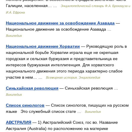
Галиции, населенная… …
Энциклопедический словарь Ф.А. Брокгауза и
И.А. Ефрона
Национальное движение за освобождение Азавада
—
Национальное движение за освобождение Азавада …
Википедия
Национальное движение Хорватии
— Руководящую роль в
национальной борьбе Хорватии играла еще не окрепшая
городская и сельская буржуазия и представительница ее
интересов буржуазная интеллигенция. Для хорватского
национального движения этого периода характерно слабое
участие в нем… …
Всемирная история. Энциклопедия
Синьхайская революция
— Синьхайская революция …
Википедия
Список синологов
— Список синологов, пишущих на русском
языке Это служебный список стате …
Википедия
АВСТРАЛИЯ
— 1) Австралийский Союз, гос во. Название
Австралия (Australia) по расположению на материке