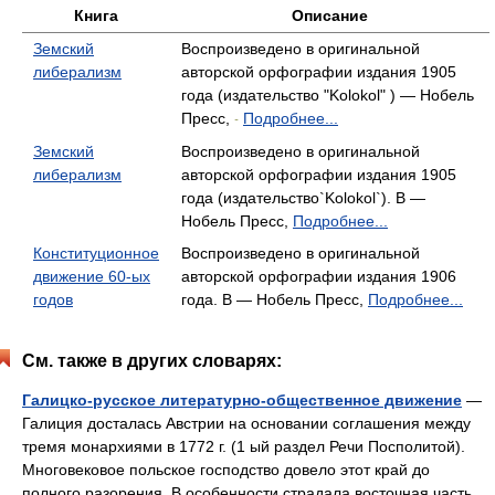
Книга
Описание
Земский
Воспроизведено в оригинальной
либерализм
авторской орфографии издания 1905
года (издательство "Kolokol" ) — Нобель
Пресс,
Подробнее...
-
Земский
Воспроизведено в оригинальной
либерализм
авторской орфографии издания 1905
года (издательство`Kolokol`). В —
Нобель Пресс,
Подробнее...
Конституционное
Воспроизведено в оригинальной
движение 60-ых
авторской орфографии издания 1906
годов
года. В — Нобель Пресс,
Подробнее...
См. также в других словарях:
Галицко-русское литературно-общественное движение
—
Галиция досталась Австрии на основании соглашения между
тремя монархиями в 1772 г. (1 ый раздел Речи Посполитой).
Многовековое польское господство довело этот край до
полного разорения. В особенности страдала восточная часть