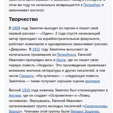
этом же году он нелегально возвращается в
Петербург
и
заканчивает институт.
Творчество
В
1908
году Замятин выходит из партии и пишет свой
первый рассказ — «Один». 2 года спустя начинающий
автор преподает на кораблестроительном факультете,
работает инженером и одновременно заканчивает рассказ
«Девушка». В
1911
году Замятина высылают за
нелегальное проживание из
Петербурга
. Евгений
Иванович принужден жить в
Лахте
, где он пишет свою
первую повесть «Уездное». Это произведение привлекает
внимание знатоков литературы и других писателей, в том
числе
Горького
. «На куличках» — следующая повесть
Замятина — также получает хорошие оценки
критиков
.
Весной
1916
года инженер Замятин был откомандирован в
Англию
, где он создает «Островитяне» и «Ловец
человеков». Вернувшись, Евгений Иванович
организовывает группу молодых писателей «
Серапионовы
братья
». Членами этой группы были
Михаил Зощенко
,