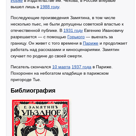
Йорке
в Издательстве им. Чехова, в России впервые
вышел лишь в
1988 году
.
Последующие произведения Замятина, в том числе
несколько пьес, не были допущены советской властью к
отечественной публике. В
1931 году
Евгению Ивановичу
разрешается — с помощью
Горького
— выехать за
границу. Он живет с того времени в
Париже
и продолжает
работать над рассказами и киносценариями. Замятин
скучает по родине до своей смерти.
Писатель скончался
10 марта
1937 года
в Париже.
Похоронен на небогатом кладбище в парижском
пригороде Тье.
Библиография