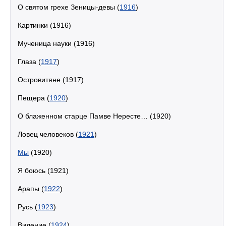
О святом грехе Зеницы-девы (
1916
)
Картинки (1916)
Мученица науки (1916)
Глаза (
1917
)
Островитяне (1917)
Пещера (
1920
)
О блаженном старце Памве Нересте… (1920)
Ловец человеков (
1921
)
Мы
(1920)
Я боюсь (1921)
Арапы (
1922
)
Русь (
1923
)
Видение (
1924
)