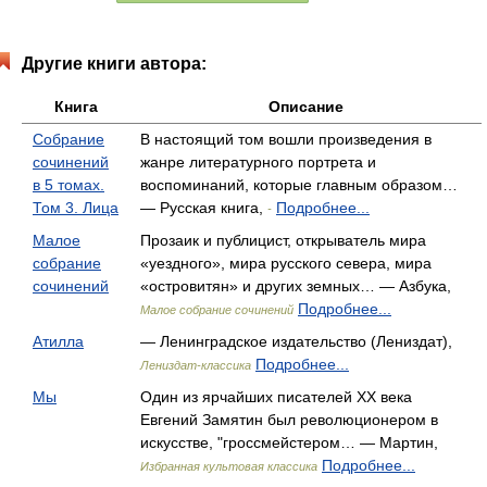
Другие книги автора:
Книга
Описание
Собрание
В настоящий том вошли произведения в
сочинений
жанре литературного портрета и
в 5 томах.
воспоминаний, которые главным образом…
Том 3. Лица
— Русская книга,
Подробнее...
-
Малое
Прозаик и публицист, открыватель мира
собрание
«уездного», мира русского севера, мира
сочинений
«островитян» и других земных… — Азбука,
Подробнее...
Малое собрание сочинений
Атилла
— Ленинградское издательство (Лениздат),
Подробнее...
Лениздат-классика
Мы
Один из ярчайших писателей XX века
Евгений Замятин был революционером в
искусстве, "гроссмейстером… — Мартин,
Подробнее...
Избранная культовая классика