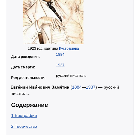
1923 год, картина
Кустодиева
1884
Дата рождения:
1937
Дата смерти:
русский писатель
Род деятельности:
Евге́ний Ива́нович Замя́тин
(
1884
—
1937
) — русский
писатель.
Содержание
1
Биография
2
Творчество