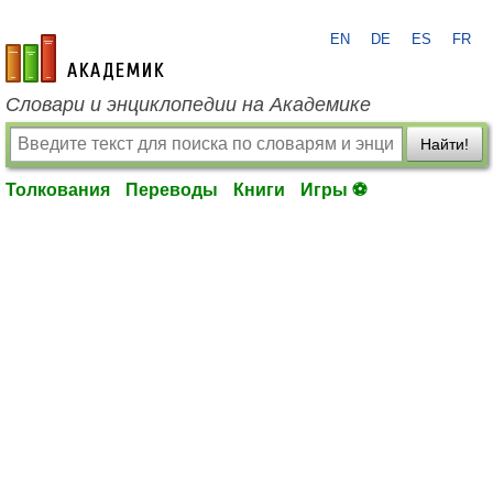
EN
DE
ES
FR
academic.ru
Словари и энциклопедии на Академике
Найти!
Толкования
Переводы
Книги
Игры ⚽