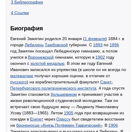
3
Библиография
4
Ссылки
Биография
Евгений Замятин родился 20 января (
1 февраля
) 1884 г. в
городе
Лебедянь
Тамбовской
губернии. С
1893
по
1896
год Замятин посещал Лебедянскую гимназию, а потом
учился в
Воронежской
гимназии, которую в
1902
году
окончил с
золотой медалью
. В этом же году Евгений
Иванович записался из упрямства (в школе он не всегда по
математике
получал хорошие оценки, в отличие от
русского
) на кораблестроительный факультет
Санкт-
Петербургского политехнического института
. 4 года спустя
Замятин становится
большевиком
и принимает участие в
жизни революционной студенческой молодежи. Там он
встречает свою будущую жену — Людмилу Николаевну
Усову (1883—1965). Летом
1905
года при возвращении из
поездки в
Египет
через
Одессу
был свидетелем восстания
на
броненосце «Князь Потёмкин-Таврический»
. В
1906
Замятина арестовывают и высылают назад в Лебедянь. В