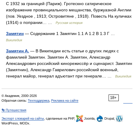
С 1932 за границей (Париж). Гротескно сатирическое
изображение провинциального мещанства, буржуазной Англии
(пов. Уездное , 1913; Островитяне , 1918). Повесть На куличках
(1914) о попрании… …
Русская история
Замятин
— Содержание 1 Замятин 1.1 А 1.2 В 1.3 Г …
Википедия
Замятин А.
— В Википедии есть статьи о других людях с
фамилией Замятин. Замятин А. Замятин, Александр
Александрович российский кинорежиссёр и сценарист. Замятин
(Замятнин), Александр Гаврилович российский военный,
генерал майор, генерал адъютант при генерале… …
Википедия
© Академик, 2000-2026
18+
Обратная связь:
Техподдержка
,
Реклама на сайте
👣 Путешествия
Экспорт словарей на сайты
, сделанные на PHP,
Joomla,
Drupal,
WordPress, MODx.