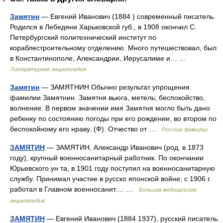
Замятин
— Евгений Иванович (1884 ) современный писатель.
Родился в Лебедяни Харьковской губ., в 1908 окончил С.
Петербургский политехнический институт по
кораблестроительному отделению. Много путешествовал, был
в Константинополе, Александрии, Иерусалиме и… …
Литературная энциклопедия
Замятин
— ЗАМЯТНИН Обычно результат упрощения
фамилии Замятнин. Замятня вьюга, метель; беспокойство,
волнение. В первом значении имя Замятня могло быть дано
ребенку по состоянию погоды при его рождении, во втором по
беспокойному его нраву. (Ф). Отчество от …
Русские фамилии
ЗАМЯТИН
— ЗАМЯТИН, Александр Иванович (род. в 1873
году), крупный военносанитарный работник. По окончании
Юрьевского ун та, в 1901 году поступил на военносанитарную
службу. Принимал участие в русско японской войне; с 1906 г.
работал в Главном военносанит.… …
Большая медицинская
энциклопедия
ЗАМЯТИН
— Евгений Иванович (1884 1937), русский писатель.