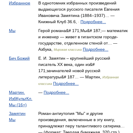
Избранное
В однотомник избранных произведений
выдающегося русского писателя Евгения
Ивановича Замятина (1884–1937)… —
Книжный Клуб 36.6,
Подробнее...
-
Мы
Герой романа&# 171;Мы&# 187;— математик
и инженер — живет в гигантском городе-
государстве, отделенном стеной от… —
Азбука,
Подробнее...
Мировая классика
Бич Божий
Е. И. Замятин – крупнейший русский
писатель ХХ века, один из&#
171;зачинателей новой русской
литературы&# 187… — Мартин,
Избранная
Подробнее...
классика
Мартин.
—
Подробнее...
ИзбКультКл.
Мы (16+)
Замятин
Роман-антиутопия "Мы" и другие
Мы
произведения, включенные в эту книгу,
принадлежат перу талантливого сатирика…
— (формат: Твердая бумажная, 320 стр.)