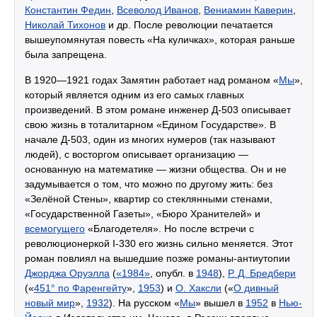
Константин Федин
,
Всеволод Иванов
,
Вениамин Каверин
,
Николай Тихонов
и др. После революции печатается
вышеупомянутая повесть «На куличках», которая раньше
была запрещена.
В 1920—1921 годах Замятин работает над романом «
Мы
»,
который является одним из его самых главных
произведений. В этом романе инженер Д-503 описывает
свою жизнь в тоталитарном «Едином Государстве». В
начале Д-503, один из многих нумеров (так называют
людей), с восторгом описывает организацию —
основанную на математике — жизни общества. Он и не
задумывается о том, что можно по другому жить: без
«Зелёной Стены», квартир со стеклянными стенами,
«Государственной Газеты», «Бюро Хранителей» и
всемогущего
«Благодетеля». Но после встречи с
революционеркой I-330 его жизнь сильно меняется. Этот
роман повлиял на вышедшие позже романы-антиутопии
Джорджа Оруэлла
(
«1984»
, опубл. в
1948
),
Р. Д. Бредбери
(«
451° по Фаренгейту
»,
1953
) и
О. Хаксли
(«
О дивный
новый мир
»,
1932
). На русском «
Мы
» вышел в
1952
в
Нью-