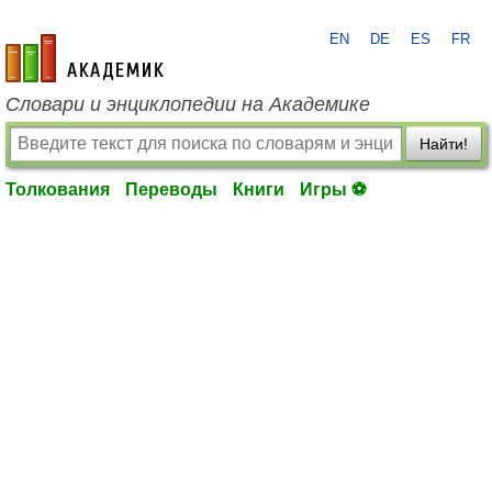
EN
DE
ES
FR
academic.ru
Словари и энциклопедии на Академике
Найти!
Толкования
Переводы
Книги
Игры ⚽