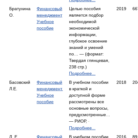
Братухина
Финансовый
Целью пособия
2019
66
О.
менеджмент
является подбор
Учебное
необходимой
пособие
экономической
информации,
глубокое освоение
знаний и умений
по… — (формат:
Твердая глянцевая,
238 стр.)
Подробнее...
Басовский
Финансовый
В учебном пособии
2018
20
Л.Е.
менеджмент.
в краткой и
Учебное
доступной форме
пособие
рассмотрены все
основные вопросы,
предусмотренные…
— РИОР,
-
Подробнее...
Л. Е.
Финансовый
В учебном пособии
2016
89