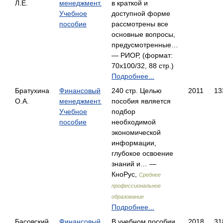
Л.Е.
менеджмент.
в краткой и
Учебное
доступной форме
пособие
рассмотрены все
основные вопросы,
предусмотренные…
— РИОР, (формат:
70x100/32, 88 стр.)
Подробнее...
Братухина
Финансовый
240 стр. Целью
2011
13
О.А.
менеджмент.
пособия является
Учебное
подбор
пособие
необходимой
экономической
информации,
глубокое освоение
знаний и… —
КноРус,
Среднее
профессиональное
образование
Подробнее...
Басовский
Финансовый
В учебном пособии
2018
31