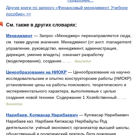
Подробнее...
Другие книги по запросу «Финансовый менеджмент. Учебное
пособие» >>
См. также в других словарях:
Менеджмент
— Запрос «Менеджер» перенаправляется сюда;
см. также другие значения. Менеджмент (от англ. management
управление, руководство, менеджмент, администрация,
дирекция, умение владеть) означает разработку
(моделирование), создание… …
Википедия
Ценообразование на НИОКР
— Ценообразование на научно
исследовательские и опытно конструкторские работы (НИОКР)
установление цены на работы поискового, теоретического и
экспериментального характера, выполняемые с целью
создания новой техники. Содержание 1 Хозяйственный… …
Википедия
Нарибаев, Копжасар Нарибаевич
— Кyпжасар Нарибаевич
Нарибаев каз. Нарібаев Көпжасар Нәрібайұлы Род
деятельности: учёный экономист, организатор высшей школы,
общественный и политический деятель Дата рождения …