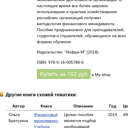
настоящее время все более широкое
использование в практике хозяйствования
российских организаций получает
методология финансового менеджмента.
Пособие предназначено для преподавателей,
студентов и слушателей, обучающихся на всех
формах обучения.
Издательство: "Инфра-М"
(2018)
ISBN: 978-5-16-005786-6
Купить за
762
руб
в My-shop
Другие книги схожей тематики:
Автор
Книга
Описание
Год
Це
Ольга
Финансовый
Целью пособия
2019
49
Братухина
менеджмент.
является подбор
Учебное
необходимой