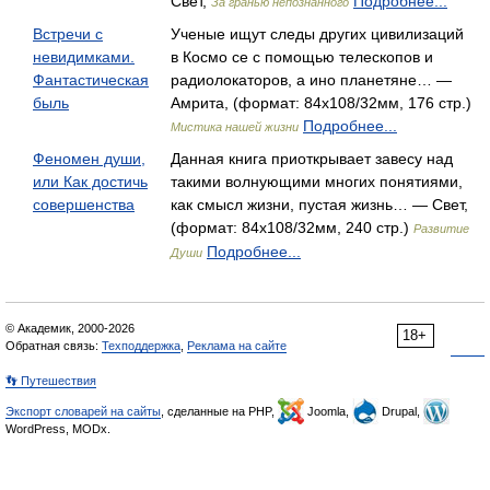
Свет,
Подробнее...
За гранью непознанного
Встречи с
Ученые ищут следы других цивилизаций
невидимками.
в Космо се с помощью телескопов и
Фантастическая
радиолокаторов, а ино планетяне… —
быль
Амрита, (формат: 84x108/32мм, 176 стр.)
Подробнее...
Мистика нашей жизни
Феномен души,
Данная книга приоткрывает завесу над
или Как достичь
такими волнующими многих понятиями,
совершенства
как смысл жизни, пустая жизнь… — Свет,
(формат: 84x108/32мм, 240 стр.)
Развитие
Подробнее...
Души
© Академик, 2000-2026
18+
Обратная связь:
Техподдержка
,
Реклама на сайте
👣 Путешествия
Экспорт словарей на сайты
, сделанные на PHP,
Joomla,
Drupal,
WordPress, MODx.