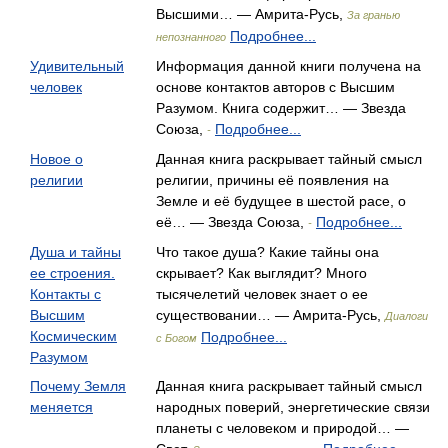
Высшими… — Амрита-Русь,
За гранью
Подробнее...
непознанного
Удивительный
Информация данной книги получена на
человек
основе контактов авторов с Высшим
Разумом. Книга содержит… — Звезда
Союза,
Подробнее...
-
Новое о
Данная книга раскрывает тайный смысл
религии
религии, причины её появления на
Земле и её будущее в шестой расе, о
её… — Звезда Союза,
Подробнее...
-
Душа и тайны
Что такое душа? Какие тайны она
ее строения.
скрывает? Как выглядит? Много
Контакты с
тысячелетий человек знает о ее
Высшим
существовании… — Амрита-Русь,
Диалоги
Космическим
Подробнее...
с Богом
Разумом
Почему Земля
Данная книга раскрывает тайный смысл
меняется
народных поверий, энергетические связи
планеты с человеком и природой… —