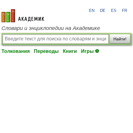
EN
DE
ES
FR
academic.ru
Словари и энциклопедии на Академике
Найти!
Толкования
Переводы
Книги
Игры ⚽