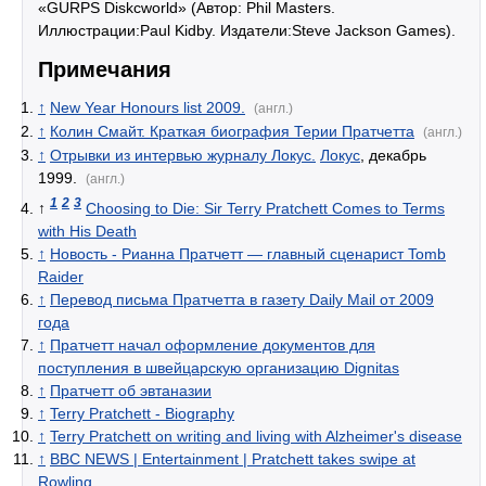
«GURPS Diskcworld» (Автор: Phil Masters.
Иллюстрации:Paul Kidby. Издатели:Steve Jackson Games).
Примечания
↑
New Year Honours list 2009.
(англ.)
↑
Колин Смайт. Краткая биография Терии Пратчетта
(англ.)
↑
Отрывки из интервью журналу Локус.
Локус
, декабрь
1999.
(англ.)
1
2
3
↑
Choosing to Die: Sir Terry Pratchett Comes to Terms
with His Death
↑
Новость - Рианна Пратчетт — главный сценарист Tomb
Raider
↑
Перевод письма Пратчетта в газету Daily Mail от 2009
года
↑
Пратчетт начал оформление документов для
поступления в швейцарскую организацию Dignitas
↑
Пратчетт об эвтаназии
↑
Terry Pratchett - Biography
↑
Terry Pratchett on writing and living with Alzheimer's disease
↑
BBC NEWS | Entertainment | Pratchett takes swipe at
Rowling