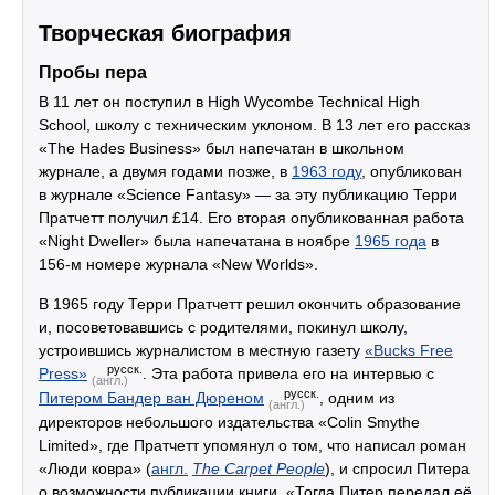
Творческая биография
Пробы пера
В 11 лет он поступил в High Wycombe Technical High
School, школу с техническим уклоном. В 13 лет его рассказ
«The Hades Business» был напечатан в школьном
журнале, а двумя годами позже, в
1963 году
, опубликован
в журнале «Science Fantasy» — за эту публикацию Терри
Пратчетт получил £14. Его вторая опубликованная работа
«Night Dweller» была напечатана в ноябре
1965 года
в
156-м номере журнала «New Worlds».
В 1965 году Терри Пратчетт решил окончить образование
и, посоветовавшись с родителями, покинул школу,
устроившись журналистом в местную газету
«Bucks Free
русск.
Press»
. Эта работа привела его на интервью с
(англ.)
русск.
Питером Бандер ван Дюреном
, одним из
(англ.)
директоров небольшого издательства «Colin Smythe
Limited», где Пратчетт упомянул о том, что написал роман
«Люди ковра» (
англ.
The Carpet People
), и спросил Питера
о возможности публикации книги. «Тогда Питер передал её