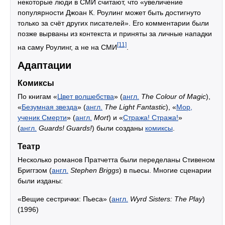
некоторые люди в СМИ считают, что «увеличение
популярности Джоан К. Роулинг может быть достигнуто
только за счёт других писателей». Его комментарии были
позже вырваны из контекста и приняты за личные нападки
[11]
на саму Роулинг, а не на СМИ
.
Адаптации
Комиксы
По книгам «
Цвет волшебства
» (
англ.
The Colour of Magic
),
«
Безумная звезда
» (
англ.
The Light Fantastic
), «
Мор,
ученик Смерти
» (
англ.
Mort
) и «
Стража! Стража!
»
(
англ.
Guards! Guards!
) были созданы
комиксы
.
Театр
Несколько романов Пратчетта были переделаны Стивеном
Бриггзом (
англ.
Stephen Briggs
) в пьесы. Многие сценарии
были изданы:
«Вещие сестрички: Пьеса» (
англ.
Wyrd Sisters: The Play
)
(1996)