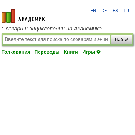
EN
DE
ES
FR
academic.ru
Словари и энциклопедии на Академике
Найти!
Толкования
Переводы
Книги
Игры ⚽