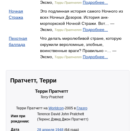
Эксмо,
Подробнее...
Терри Пратчетт
Ночная
Это подлинная история самого Ночного из
Стража
всех Ночных Дозоров. История анк-
морпоркской Ночной Стражи. Вот… —
Эксмо,
Подробнее...
Терри Пратчетт
Пехотная
Что делать миролюбивой стране, которую
баллада
окружили вероломные, злобные,
воинственные враги? Правильно –… —
Эксмо,
Подробнее...
Терри Пратчетт
Пратчетт, Терри
Терри Пратчетт
Terry Pratchett
Терри Пратчетт на
Worldcon
-2005 в
Глазго
Terence David John Pratchett
Имя при
(Теренс Дэвид Джон Пратчетт)
рождении:
Дата
28 апреля
1948
(64 года)