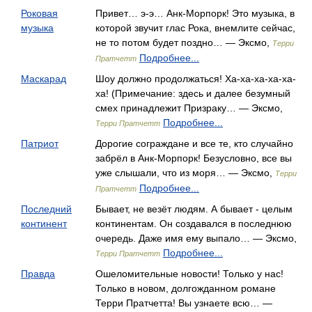
Роковая
Привет… э-э… Анк-Морпорк! Это музыка, в
музыка
которой звучит глас Рока, внемлите сейчас,
не то потом будет поздно… — Эксмо,
Терри
Подробнее...
Пратчетт
Маскарад
Шоу должно продолжаться! Ха-ха-ха-ха-ха-
ха! (Примечание: здесь и далее безумный
смех принадлежит Призраку… — Эксмо,
Подробнее...
Терри Пратчетт
Патриот
Дорогие сограждане и все те, кто случайно
забрёл в Анк-Морпорк! Безусловно, все вы
уже слышали, что из моря… — Эксмо,
Терри
Подробнее...
Пратчетт
Последний
Бывает, не везёт людям. А бывает - целым
континент
континентам. Он создавался в последнюю
очередь. Даже имя ему выпало… — Эксмо,
Подробнее...
Терри Пратчетт
Правда
Ошеломительные новости! Только у нас!
Только в новом, долгожданном романе
Терри Пратчетта! Вы узнаете всю… —