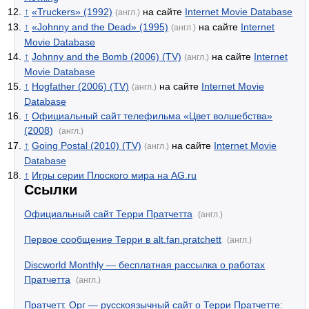
↑
«Truckers» (1992)
на сайте
Internet Movie Database
(англ.)
↑
«Johnny and the Dead» (1995)
на сайте
Internet
(англ.)
Movie Database
↑
Johnny and the Bomb (2006) (TV)
на сайте
Internet
(англ.)
Movie Database
↑
Hogfather (2006) (TV)
на сайте
Internet Movie
(англ.)
Database
↑
Официальный сайт телефильма «Цвет волшебства»
(2008)
(англ.)
↑
Going Postal (2010) (TV)
на сайте
Internet Movie
(англ.)
Database
↑
Игры серии Плоского мира на AG.ru
Ссылки
Официальный сайт Терри Пратчетта
(англ.)
Первое сообщение Терри в alt.fan.pratchett
(англ.)
Discworld Monthly — бесплатная рассылка о работах
Пратчетта
(англ.)
Пратчетт. Орг — русскоязычный сайт о Терри Пратчетте: