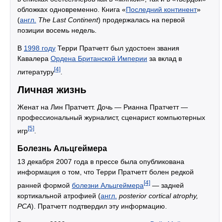
обложках одновременно. Книга «
Последний континент
»
(
англ.
The Last Continent
) продержалась на первой
позиции восемь недель.
В
1998 году
Терри Пратчетт был удостоен звания
Кавалера
Ордена Британской Империи
за вклад в
[4]
литературу
.
Личная жизнь
Женат на Лин Пратчетт. Дочь — Рианна Пратчетт —
профессиональный журналист, сценарист компьютерных
[5]
игр
.
Болезнь Альцгеймера
13 декабря 2007 года в прессе была опубликована
информация о том, что Терри Пратчетт болен редкой
[4]
ранней формой
болезни Альцгеймера
— задней
кортикальной атрофией (
англ.
posterior cortical atrophy,
PCA
). Пратчетт подтвердил эту информацию.