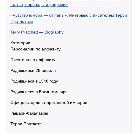
статьи, переводы и рецензии
«Чувство юмора — от папы». Интервью с писателем Терри
Пратчеттом
Terry Pratchett — Biography
Категории:
Персоналии по алфавиту
Писатели по алфавиту
Родившиеся 28 апреля
Родившиеся в 1948 году
Родившиеся в Бакингемшире
Офицеры ордена Британской империи
Рыцари-бакалавры
Терри Пратчетт