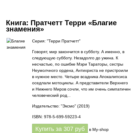
Книга:
Пратчетт Терри «Благие
знамения»
Серия: "Терри Пратчетт"
Говорят, мир закончится в субботу. А именно, в
следующую субботу. Незадолго до ужина. К
несчастью, по ошибке Мэри Тараторы, сестры
Неумолчного ордена, Антихриста не пристроили
в нужное место. Четыре всадника Апокалипсиса
оседлали мотоциклы. А представители Верхнего
и Нижнего Миров сочли, что им очень симпатичен
человеческий род...
Издательство: "Эксмо"
(2019)
ISBN: 978-5-699-59223-4
Купить за
307
руб
в My-shop