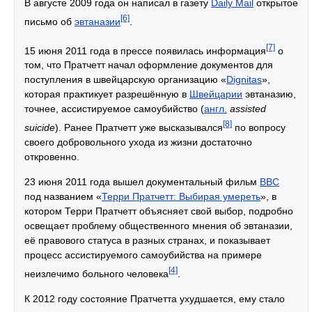
В августе 2009 года он написал в газету
Daily Mail
открытое
[6]
письмо об
эвтаназии
.
[7]
15 июня 2011 года в прессе появилась информация
о
том, что Пратчетт начал оформление документов для
поступления в швейцарскую организацию «
Dignitas
»,
которая практикует разрешённую в
Швейцарии
эвтаназию,
точнее, ассистируемое самоубийство (
англ.
аssisted
[8]
suicide
). Ранее Пратчетт уже высказывался
по вопросу
своего добровольного ухода из жизни достаточно
откровенно.
23 июня 2011 года вышел документальный фильм
BBC
под названием «
Терри Пратчетт: Выбирая умереть
», в
котором Терри Пратчетт объясняет свой выбор, подробно
освещает проблему общественного мнения об эвтаназии,
её правового статуса в разных странах, и показывает
процесс ассистируемого самоубийства на примере
[4]
неизлечимо больного человека
.
К 2012 году состояние Пратчетта ухудшается, ему стало