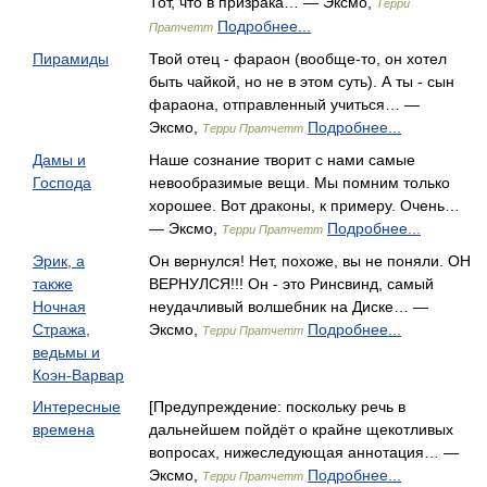
Тот, что в призрака… — Эксмо,
Терри
Подробнее...
Пратчетт
Пирамиды
Твой отец - фараон (вообще-то, он хотел
быть чайкой, но не в этом суть). А ты - сын
фараона, отправленный учиться… —
Эксмо,
Подробнее...
Терри Пратчетт
Дамы и
Наше сознание творит с нами самые
Господа
невообразимые вещи. Мы помним только
хорошее. Вот драконы, к примеру. Очень…
— Эксмо,
Подробнее...
Терри Пратчетт
Эрик, а
Он вернулся! Нет, похоже, вы не поняли. ОН
также
ВЕРНУЛСЯ!!! Он - это Ринсвинд, самый
Ночная
неудачливый волшебник на Диске… —
Стража,
Эксмо,
Подробнее...
Терри Пратчетт
ведьмы и
Коэн-Варвар
Интересные
[Предупреждение: поскольку речь в
времена
дальнейшем пойдёт о крайне щекотливых
вопросах, нижеследующая аннотация… —
Эксмо,
Подробнее...
Терри Пратчетт