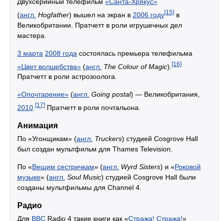
Двухсерийный телефильм
«Санта-Хрякус»
[15]
(
англ.
Hogfather
) вышел на экран в
2006 году
в
Великобритании. Пратчетт в роли игрушечных дел
мастера.
3 марта
2008 года
состоялась премьера телефильма
[16]
«Цвет волшебства»
(
англ.
The Colour of Magic
).
Пратчетт в роли астрозоолога.
«Опочтарение»
(
англ.
Going postal
) — Великобритания,
[17]
2010
.
Пратчетт в роли почтальона.
Анимация
По «Угонщикам» (
англ.
Truckers
) студией Cosgrove Hall
был создан мультфильм для Thames Television.
По «
Вещим сестричкам
» (
англ.
Wyrd Sisters
) и «
Роковой
музыке
» (
англ.
Soul Music
) студией Cosgrove Hall были
созданы мультфильмы для Channel 4.
Радио
Для
BBC
Radio 4 такие книги как «
Стража! Стража!
»