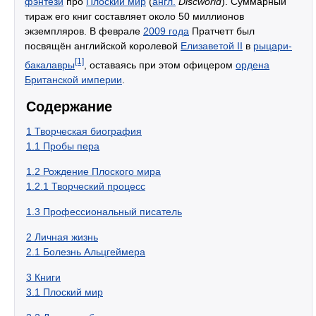
фэнтези
про
Плоский мир
(
англ.
Discworld
). Суммарный
тираж его книг составляет около 50 миллионов
экземпляров. В феврале
2009 года
Пратчетт был
посвящён английской королевой
Елизаветой II
в
рыцари-
[1]
бакалавры
, оставаясь при этом офицером
ордена
Британской империи
.
Содержание
1
Творческая биография
1.1
Пробы пера
1.2
Рождение Плоского мира
1.2.1
Творческий процесс
1.3
Профессиональный писатель
2
Личная жизнь
2.1
Болезнь Альцгеймера
3
Книги
3.1
Плоский мир