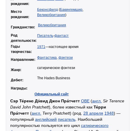
рождения:
Беконсфилд
(
Бакингемшир
,
Место
Великобритания
)
рождения:
Великобритания
Гражданство:
Род
Писатель
-
фантаст
деятельности:
Годы
1971
—настоящее время
творчества:
Фантастика
,
фэнтези
Направление:
сатирическое фэнтези
Жанр:
The Hades Business
Дебют:
Награды:
Официальный сайт
Сэр Те́ренс Дэ́вид Джон Пра́тчетт
OBE
(
англ.
Sir Terence
David John Pratchett
), более известный как
Те́рри
Пра́тчетт
(
англ.
Terry Pratchett
) (род.
28 апреля
1948
) —
популярный
английский
писатель
. Наибольшей
популярностью пользуется его цикл
сатирического