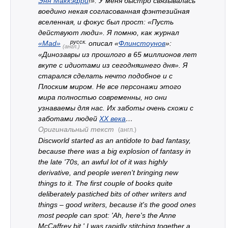
Энн Маккэфри
!». У меня быстро связывалась
воедино некая согласованная фэнтезийная
вселенная, и фокус был прост: «Пусть
действуют люди». Я помню, как журнал
русск.
«Mad»
описал «
Флинстоунов
»:
(англ.)
«Динозавры из прошлого в 65 миллионов лет
вкупе с идиотами из сегодняшнего дня». Я
старался сделать нечто подобное и с
Плоским миром. Не все персонажи этого
мира полностью современны, но они
узнаваемы для нас. Их заботы очень схожи с
заботами людей
XX века
…
Оригинальный текст
(англ.)
Discworld started as an antidote to bad fantasy,
because there was a big explosion of fantasy in
the late '70s, an awful lot of it was highly
derivative, and people weren't bringing new
things to it. The first couple of books quite
deliberately pastiched bits of other writers and
things – good writers, because it's the good ones
most people can spot: 'Ah, here's the Anne
McCaffrey bit.' I was rapidly stitching together a