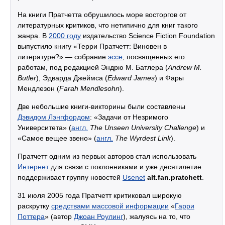
На книги Пратчетта обрушилось море восторгов от
литературных критиков, что нетипично для книг такого
жанра. В
2000 году
издательство Science Fiction Foundation
выпустило книгу «Терри Пратчетт: Виновен в
литературе?» — собрание
эссе
, посвященных его
работам, под редакцией Эндрю М. Батлера (
Andrew M.
Butler
), Эдварда Джеймса (
Edward James
) и Фары
Мендлезон (
Farah Mendlesohn
).
Две небольшие книги-викторины были составлены
Дэвидом Лэнгфордом
: «Задачи от Незримого
Университета» (
англ.
The Unseen University Challenge
) и
«Самое вещее звено» (
англ.
The Wyrdest Link
).
Пратчетт одним из первых авторов стал использовать
Интернет
для связи с поклонниками и уже десятилетие
поддерживает группу новостей
Usenet
alt.fan.pratchett
.
31 июля 2005 года Пратчетт критиковал широкую
раскрутку
средствами массовой информации
«
Гарри
Поттера
» (автор
Джоан Роулинг
), жалуясь на то, что