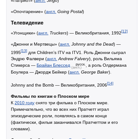
«Патриот» (
англ.
Jingo
)
«Опочтарение» (
англ.
Going Postal
)
Телевидение
[12]
«Угонщики» (
англ.
Truckers
) — Великобритания, 1992
«Джонни и Мертвецы» (
англ.
Johnny and the Dead
) —
[13]
1995
для Children’s ITV на ITV1. Роль Джонни сыграл
Эндрю Фалвери (
англ.
Andrew Falvery
), роль Вильяма
русск.
Стикерса —
Брайан Блессед
, а роль Олдермана
(англ.)
Боулера — Джордж Бейкер (
англ.
George Baker
).
[14]
Johnny and the Bomb — Великобритания, 2006
Фильмы по книгам о Плоском мире
К
2010 году
снято три фильма о Плоском мире.
Примечательно, что во всех них Пратчетт играл
эпизодические роли, появляясь в самом конце
(фактически, фильм заканчивался Пратчеттом и его
словами).