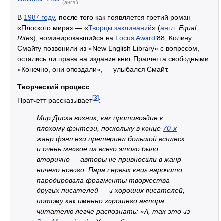
(англ.)
В
1987 году
, после того как появляется третий роман
«Плоского мира» — «
Творцы заклинаний
» (
англ.
Equal
Rites
), номинировавшийся на
Locus Award
’88, Колину
Смайту позвонили из «New English Library» с вопросом,
остались ли права на издание книг Пратчетта свободными.
«Конечно, они опоздали», — улыбался Смайт.
Творческий процесс
[3]
Пратчетт рассказывает
:
Мир Диска возник, как противоядие к
плохому фэнтези, поскольку в конце
70-х
жанр фэнтези претерпел большой всплеск,
и очень многое из всего этого было
вторично — авторы не привносили в жанр
ничего нового. Пара первых книг нарочито
пародировала фрагменты творчества
других писателей — и
хороших
писателей,
потому как именно хорошего автора
читателю легче распознать: «А, так это из