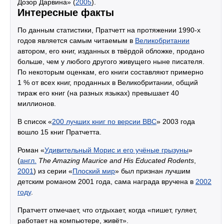
Дозор Дарвина» (
2005
).
Интересные факты
По данным статистики, Пратчетт на протяжении 1990-х
годов является самым читаемым в
Великобритании
автором, его книг, изданных в твёрдой обложке, продано
больше, чем у любого другого живущего ныне писателя.
По некоторым оценкам, его книги составляют примерно
1 % от всех книг, проданных в Великобритании, общий
тираж его книг (на разных языках) превышает 40
миллионов.
В список «
200 лучших книг по версии BBC
» 2003 года
вошло 15 книг Пратчетта.
Роман «
Удивительный Морис и его учёные грызуны
»
(
англ.
The Amazing Maurice and His Educated Rodents
,
2001
) из серии «
Плоский мир
» был признан лучшим
детским романом 2001 года, сама награда вручена в
2002
году
.
Пратчетт отмечает, что отдыхает, когда «пишет, гуляет,
работает на компьютере, живёт».