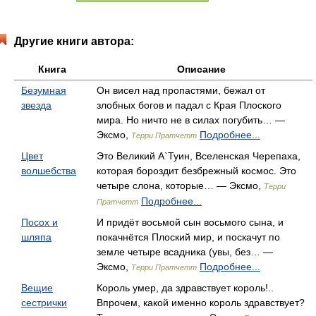
Другие книги автора:
Книга
Описание
Безумная
Он висел над пропастями, бежал от
звезда
злобных богов и падал с Края Плоского
мира. Но ничто не в силах погубить… —
Эксмо,
Подробнее...
Терри Пратчетт
Цвет
Это Великий А`Туин, Вселенская Черепаха,
волшебства
которая бороздит безбрежный космос. Это
четыре слона, которые… — Эксмо,
Терри
Подробнее...
Пратчетт
Посох и
И придёт восьмой сын восьмого сына, и
шляпа
покачнётся Плоский мир, и поскачут по
земле четыре всадника (увы, без… —
Эксмо,
Подробнее...
Терри Пратчетт
Вещие
Король умер, да здравствует король!..
сестрички
Впрочем, какой именно король здравствует?