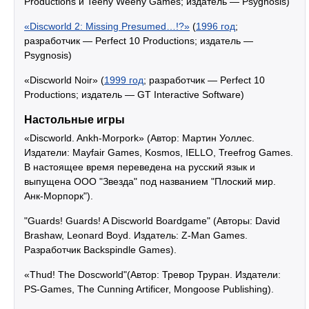
Productions и Teeny Weeny Games; издатель — Psygnosis)
«Discworld 2: Missing Presumed…!?»
(
1996 год
;
разработчик — Perfect 10 Productions; издатель —
Psygnosis)
«Discworld Noir» (
1999 год
; разработчик — Perfect 10
Productions; издатель — GT Interactive Software)
Настольные игры
«Discworld. Ankh-Morpork» (Автор: Мартин Уоллес.
Издатели: Mayfair Games, Kosmos, IELLO, Treefrog Games.
В настоящее время переведена на русский язык и
выпущена ООО "Звезда" под названием "Плоский мир.
Анк-Морпорк").
"Guards! Guards! A Discworld Boardgame" (Авторы: David
Brashaw, Leonard Boyd. Издатель: Z-Man Games.
Разработчик Backspindle Games).
«Thud! The Doscworld"(Автор: Тревор Труран. Издатели:
PS-Games, The Cunning Artificer, Mongoose Publishing).