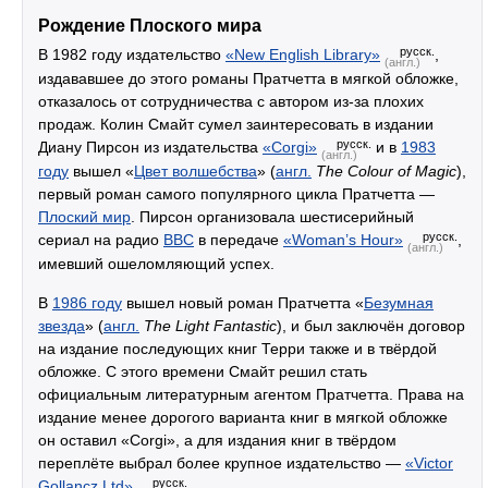
Рождение Плоского мира
русск.
В 1982 году издательство
«New English Library»
,
(англ.)
издававшее до этого романы Пратчетта в мягкой обложке,
отказалось от сотрудничества с автором из-за плохих
продаж. Колин Смайт сумел заинтересовать в издании
русск.
Диану Пирсон из издательства
«Corgi»
и в
1983
(англ.)
году
вышел «
Цвет волшебства
» (
англ.
The Colour of Magic
),
первый роман самого популярного цикла Пратчетта —
Плоский мир
. Пирсон организовала шестисерийный
русск.
сериал на радио
BBC
в передаче
«Woman’s Hour»
,
(англ.)
имевший ошеломляющий успех.
В
1986 году
вышел новый роман Пратчетта «
Безумная
звезда
» (
англ.
The Light Fantastic
), и был заключён договор
на издание последующих книг Терри также и в твёрдой
обложке. С этого времени Смайт решил стать
официальным литературным агентом Пратчетта. Права на
издание менее дорогого варианта книг в мягкой обложке
он оставил «Corgi», а для издания книг в твёрдом
переплёте выбрал более крупное издательство —
«Victor
русск.
Gollancz Ltd»
.