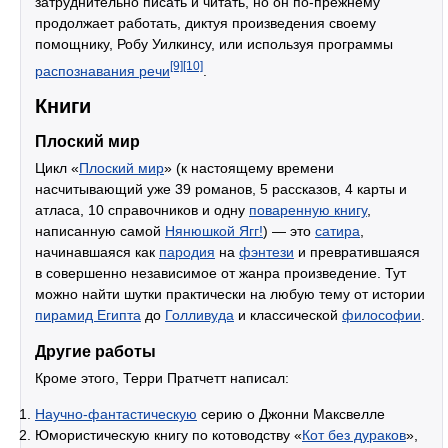
затруднительно писать и читать, но он по-прежнему
продолжает работать, диктуя произведения своему
помощнику, Робу Уилкинсу, или используя программы
[9]
[10]
распознавания речи
.
Книги
Плоский мир
Цикл «
Плоский мир
» (к настоящему времени
насчитывающий уже 39 романов, 5 рассказов, 4 карты и
атласа, 10 справочников и одну
поваренную книгу
,
написанную самой
Нянюшкой Ягг!
) — это
сатира
,
начинавшаяся как
пародия
на
фэнтези
и превратившаяся
в совершенно независимое от жанра произведение. Тут
можно найти шутки практически на любую тему от истории
пирамид Египта
до
Голливуда
и классической
философии
.
Другие работы
Кроме этого, Терри Пратчетт написал:
Научно-фантастическую
серию о Джонни Максвелле
Юмористическую книгу по котоводству «
Кот без дураков
»,