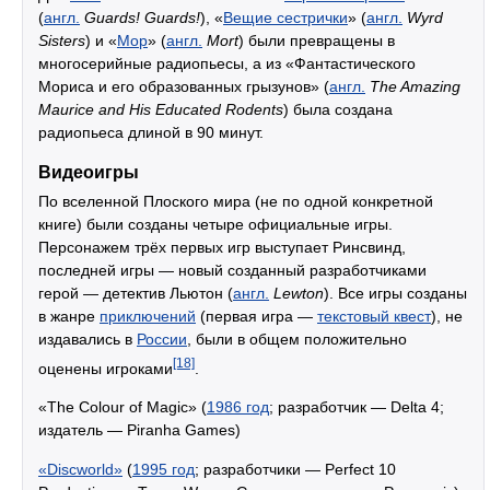
(
англ.
Guards! Guards!
), «
Вещие сестрички
» (
англ.
Wyrd
Sisters
) и «
Мор
» (
англ.
Mort
) были превращены в
многосерийные радиопьесы, а из «Фантастического
Мориса и его образованных грызунов» (
англ.
The Amazing
Maurice and His Educated Rodents
) была создана
радиопьеса длиной в 90 минут.
Видеоигры
По вселенной Плоского мира (не по одной конкретной
книге) были созданы четыре официальные игры.
Персонажем трёх первых игр выступает Ринсвинд,
последней игры — новый созданный разработчиками
герой — детектив Льютон (
англ.
Lewton
). Все игры созданы
в жанре
приключений
(первая игра —
текстовый квест
), не
издавались в
России
, были в общем положительно
[18]
оценены игроками
.
«The Colour of Magic» (
1986 год
; разработчик — Delta 4;
издатель — Piranha Games)
«Discworld»
(
1995 год
; разработчики — Perfect 10