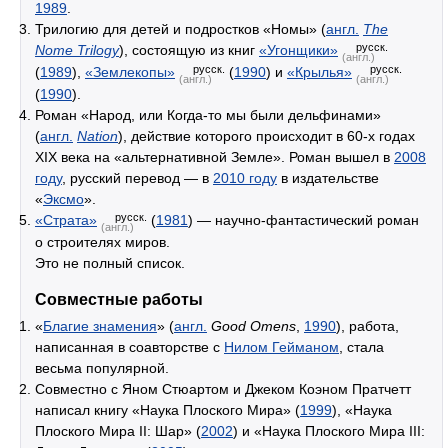
1989
.
Трилогию для детей и подростков «Номы» (
англ.
The
русск.
Nome Trilogy
), состоящую из книг
«Угонщики»
(англ.)
русск.
русск.
(
1989
),
«Землекопы»
(
1990
) и
«Крылья»
(англ.)
(англ.)
(
1990
).
Роман «Народ, или Когда-то мы были дельфинами»
(
англ.
Nation
), действие которого происходит в 60-х годах
XIX века на «альтернативной Земле». Роман вышел в
2008
году
, русский перевод — в
2010 году
в издательстве
«
Эксмо
».
русск.
«Страта»
(
1981
) — научно-фантастический роман
(англ.)
о строителях миров.
Это не полный список.
Совместные работы
«
Благие знамения
» (
англ.
Good Omens
,
1990
), работа,
написанная в соавторстве с
Нилом Гейманом
, стала
весьма популярной.
Совместно с Яном Стюартом и Джеком Коэном Пратчетт
написал книгу «Наука Плоского Мира» (
1999
), «Наука
Плоского Мира II: Шар» (
2002
) и «Наука Плоского Мира III: