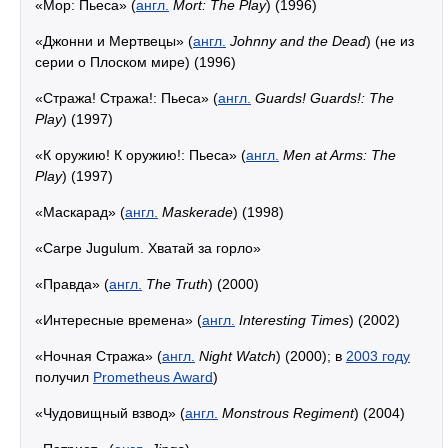
«Мор: Пьеса» (
англ.
Mort: The Play
) (1996)
«Джонни и Мертвецы» (
англ.
Johnny and the Dead
) (не из
серии о Плоском мире) (1996)
«Стража! Стража!: Пьеса» (
англ.
Guards! Guards!: The
Play
) (1997)
«К оружию! К оружию!: Пьеса» (
англ.
Men at Arms: The
Play
) (1997)
«Маскарад» (
англ.
Maskerade
) (1998)
«Carpe Jugulum. Хватай за горло»
«Правда» (
англ.
The Truth
) (2000)
«Интересные времена» (
англ.
Interesting Times
) (2002)
«Ночная Стража» (
англ.
Night Watch
) (2000); в
2003 году
получил
Prometheus Award
)
«Чудовищный взвод» (
англ.
Monstrous Regiment
) (2004)