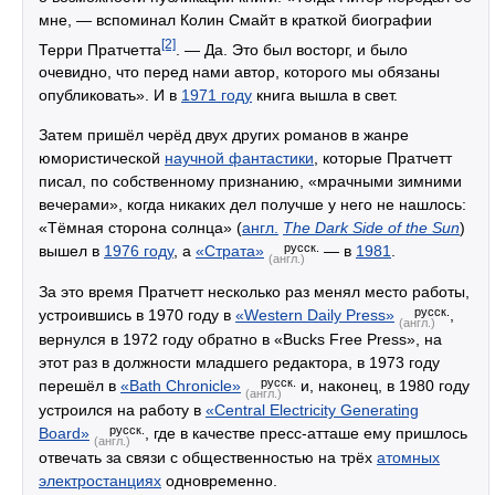
мне, — вспоминал Колин Смайт в краткой биографии
[2]
Терри Пратчетта
. — Да. Это был восторг, и было
очевидно, что перед нами автор, которого мы обязаны
опубликовать». И в
1971 году
книга вышла в свет.
Затем пришёл черёд двух других романов в жанре
юмористической
научной фантастики
, которые Пратчетт
писал, по собственному признанию, «мрачными зимними
вечерами», когда никаких дел получше у него не нашлось:
«Тёмная сторона солнца» (
англ.
The Dark Side of the Sun
)
русск.
вышел в
1976 году
, а
«Страта»
— в
1981
.
(англ.)
За это время Пратчетт несколько раз менял место работы,
русск.
устроившись в 1970 году в
«Western Daily Press»
,
(англ.)
вернулся в 1972 году обратно в «Bucks Free Press», на
этот раз в должности младшего редактора, в 1973 году
русск.
перешёл в
«Bath Chronicle»
и, наконец, в 1980 году
(англ.)
устроился на работу в
«Central Electricity Generating
русск.
Board»
, где в качестве пресс-атташе ему пришлось
(англ.)
отвечать за связи с общественностью на трёх
атомных
электростанциях
одновременно.