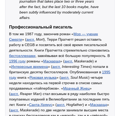
journalism that takes place two or three years
after the fact, but the last 10 books maybe, have
been subtly influenced by moderately current
affairs.
Профессиональный писатель
В том же 1987 году, закончив роман «
Мор — ученик
Смерти
» (
англ.
Mort
), Терри Пратчетт решил оставить
работу в CEGB и посвятить всё своё время писательской
деятельности. Книги Пратчетта стремительно становились
бестселлерами
, завоёвывая всё большую популярность. В
1996 году
романы «
Маскарад
» (
англ.
Maskerade
) и
«
Интересные времена
» (
англ.
Interesting Times
) попали в
британскую десятку бестселлеров. Опубликованная в
1995
году
книга «
Роковая музыка
» (
англ.
Soul Music
) четыре
недели находилась на первой строчке в списке самых
продаваемых «пэйпербэков». «
Мрачный Жнец
»
(
англ.
Reaper Man
) стал восьмым в ряду наиболее быстро
покупаемых изданий в Великобритании за последние пять
лет. Книги «
Санта-Хрякус
» (
англ.
Hogfather
) и «
Маскарад
»
(
англ.
Maskerade
) по две недели занимали высшие места
в списках бестселлеров как в «мягкой», так и в «твёрдой»