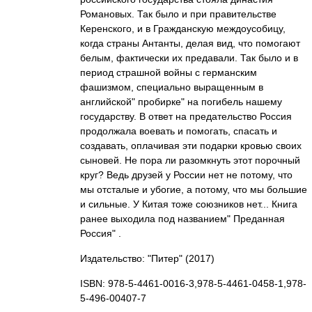
Романовых. Так было и при правительстве
Керенского, и в Гражданскую междоусобицу,
когда страны Антанты, делая вид, что помогают
белым, фактически их предавали. Так было и в
период страшной войны с германским
фашизмом, специально выращенным в
английской" пробирке" на погибель нашему
государству. В ответ на предательство Россия
продолжала воевать и помогать, спасать и
создавать, оплачивая эти подарки кровью своих
сыновей. Не пора ли разомкнуть этот порочный
круг? Ведь друзей у России нет не потому, что
мы отсталые и убогие, а потому, что мы большие
и сильные. У Китая тоже союзников нет... Книга
ранее выходила под названием" Преданная
Россия" .
Издательство: "Питер"
(2017)
ISBN: 978-5-4461-0016-3,978-5-4461-0458-1,978-
5-496-00407-7