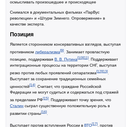
осмысливать произошедшее и происходящее
Снимался в документальных фильмах «ПарВус
революции» и «Штурм Зимнего. Опровержение» в
качестве эксперта.
Позиция
Является сторонником консервативных взглядов, выступая
[9]
противником
либерализма
. Занимает провластную
[10]
[11]
позицию, поддерживая
В. В. Путина
. Поддерживает
интеграционные процессы на территории СНГ, выступая
[12]
[13]
резко против любых проявлений сепаратизма
.
Выступает за сохранение традиционных семейных
[14]
ценностей
. Считает, что граждане Российской
Федерации не могут судиться и содержаться под стражей
[15]
за пределами РФ
. Поддерживает точку зрения, что
Сталин
сыграл существенную положительную роль в
[16]
развитии страны
.
[17]
Выступает против вступления России в
ВТО
, против