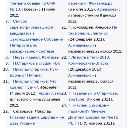
третьего созыва по ОИК
отменили
.
Фонтанка.ру
№ 10
.
(6 июля 2012).
Проверено 11 июля
Архивировано
2012.
из первоисточника 8 декабря
↑
Список
2012.
зарегистрировавшихся
↑
Пономарёв, Алексей
Не
кандидатов в
так поняли
.
Лента.ру
Законодательное Собрание
(24 февраля 2011).
Петербурга по
Архивировано
из
мажоритарной системе
первоисточника 22 ноября 2012.
↑
Первый канал. Контакты
↑
Лизость к телу-2010
.
↑
Н.Стариков в студии РБК
Коммерсантъ-Власть
↑
Николай Стариков: Руки
(20 декабря 2010).
прочь от Путина!
Архивировано
из
↑
Николай Стариков: Что
первоисточника 25 октября
сделал Путин?
. iRepeater
2012.
(4 июля 2012).
↑
Навальный о Старикове
.
Архивировано
YouTube
(9 июня 2011).
из первоисточника 20 декабря
↑
Николай Стариков –
2012.
↑
Стариков, Николай
параноик!? Мнение
Главная задача Европы – не
Дмитрия Быкова на РенТВ
.
дать Украине
РЕН ТВ
(5 ноября 2011).