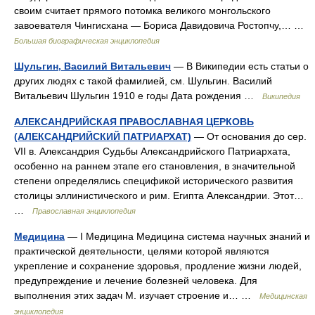
своим считает прямого потомка великого монгольского
завоевателя Чингисхана — Бориса Давидовича Ростопчу,… …
Большая биографическая энциклопедия
Шульгин, Василий Витальевич
— В Википедии есть статьи о
других людях с такой фамилией, см. Шульгин. Василий
Витальевич Шульгин 1910 е годы Дата рождения …
Википедия
АЛЕКСАНДРИЙСКАЯ ПРАВОСЛАВНАЯ ЦЕРКОВЬ
(АЛЕКСАНДРИЙСКИЙ ПАТРИАРХАТ)
— От основания до сер.
VII в. Александрия Судьбы Александрийского Патриархата,
особенно на раннем этапе его становления, в значительной
степени определялись спецификой исторического развития
столицы эллинистического и рим. Египта Александрии. Этот…
…
Православная энциклопедия
Медицина
— I Медицина Медицина система научных знаний и
практической деятельности, целями которой являются
укрепление и сохранение здоровья, продление жизни людей,
предупреждение и лечение болезней человека. Для
выполнения этих задач М. изучает строение и… …
Медицинская
энциклопедия