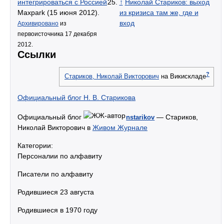
интегрироваться с Россией
.
↑
Николай Стариков: выход
Maxpark (15 июня 2012).
из кризиса там же, где и
вход
Архивировано
из
первоисточника 17 декабря
2012.
Ссылки
?
Стариков, Николай Викторович
на Викискладе
Официальный блог Н. В. Старикова
Официальный блог
— Стариков,
nstarikov
Николай Викторович в
Живом Журнале
Категории:
Персоналии по алфавиту
Писатели по алфавиту
Родившиеся 23 августа
Родившиеся в 1970 году