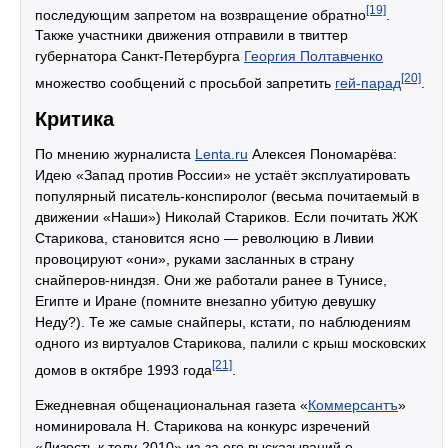
[19]
последующим запретом на возвращение обратно
.
Также участники движения отправили в твиттер
губернатора Санкт-Петербурга
Георгия Полтавченко
[20]
множество сообщений с просьбой запретить
гей-парад
.
Критика
По мнению журналиста
Lenta.ru
Алексея Пономарёва:
Идею «Запад против России» не устаёт эксплуатировать
популярный писатель-конспиролог (весьма почитаемый в
движении «Наши») Николай Стариков. Если почитать ЖЖ
Старикова, становится ясно — революцию в Ливии
провоцируют «они», руками засланных в страну
снайперов-ниндзя. Они же работали ранее в Тунисе,
Египте и Иране (помните внезапно убитую девушку
Неду?). Те же самые снайперы, кстати, по наблюдениям
одного из виртуалов Старикова, палили с крыш московских
[21]
домов в октябре 1993 года
.
Ежедневная общенациональная газета «
Коммерсантъ
»
номинировала Н. Старикова на конкурс изречений
«Лизость к телу-2010» из-за его высказываний о