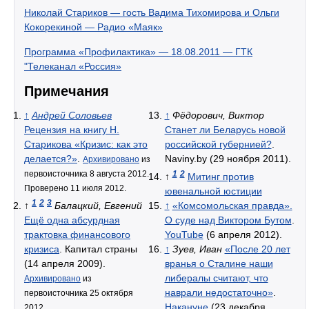
Николай Стариков — гость Вадима Тихомирова и Ольги
Кокорекиной — Радио «Маяк»
Программа «Профилактика» — 18.08.2011 — ГТК
"Телеканал «Россия»
Примечания
↑
Андрей Соловьев
↑
Фёдорович, Виктор
Рецензия на книгу Н.
Станет ли Беларусь новой
Старикова «Кризис: как это
российской губернией?
.
делается?»
.
Naviny.by (29 ноября 2011).
Архивировано
из
первоисточника 8 августа 2012.
1
2
↑
Митинг против
Проверено 11 июля 2012.
ювенальной юстиции
1
2
3
↑
Балацкий, Евгений
↑
«Комсомольская правда».
Ещё одна абсурдная
О суде над Виктором Бутом
.
трактовка финансового
YouTube
(6 апреля 2012).
кризиса
. Капитал страны
↑
Зуев, Иван
«После 20 лет
(14 апреля 2009).
вранья о Сталине наши
либералы считают, что
Архивировано
из
наврали недостаточно»
.
первоисточника 25 октября
Накануне
(23 декабря
2012.