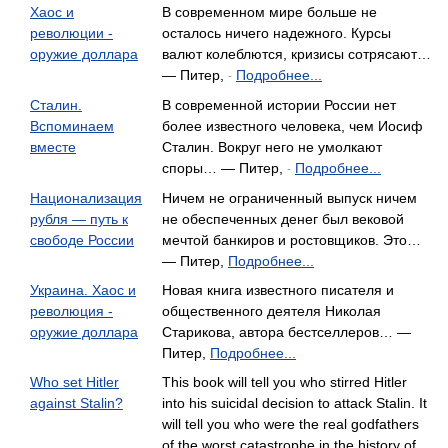
Хаос и
В современном мире больше не
революции -
осталось ничего надежного. Курсы
оружие доллара
валют колеблются, кризисы сотрясают…
— Питер,
Подробнее...
-
Сталин.
В современной истории России нет
Вспоминаем
более известного человека, чем Иосиф
вместе
Сталин. Вокруг него не умолкают
споры… — Питер,
Подробнее...
-
Национализация
Ничем не ограниченный выпуск ничем
рубля — путь к
не обеспеченных денег был вековой
свободе России
мечтой банкиров и ростовщиков. Это…
— Питер,
Подробнее...
Украина. Хаос и
Новая книга известного писателя и
революция -
общественного деятеля Николая
оружие доллара
Старикова, автора бестселлеров… —
Питер,
Подробнее...
Who set Hitler
This book will tell you who stirred Hitler
against Stalin?
into his suicidal decision to attack Stalin. It
will tell you who were the real godfathers
of the worst catastrophe in the history of