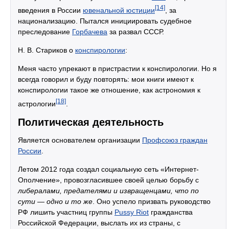
[14]
введения в России
ювенальной юстиции
, за
национализацию. Пытался инициировать судебное
преследование
Горбачева
за развал СССР.
Н. В. Стариков о
конспирологии
:
Меня часто упрекают в пристрастии к конспирологии. Но я
всегда говорил и буду повторять: мои книги имеют к
конспирологии такое же отношение, как астрономия к
[18]
астрологии
.
Политическая деятельность
Является основателем организации
Профсоюз граждан
России
.
Летом 2012 года создал социальную сеть «Интернет-
Ополчение», провозгласившее своей целью борьбу с
либералами, предателями и извращенцами, что по
сути — одно и то же
. Оно успело призвать руководство
РФ лишить участниц группы
Pussy Riot
гражданства
Российской Федерации, выслать их из страны, с