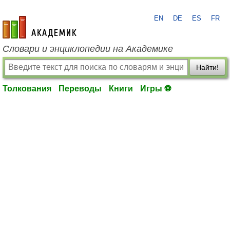
EN
DE
ES
FR
academic.ru
Словари и энциклопедии на Академике
Найти!
Толкования
Переводы
Книги
Игры ⚽