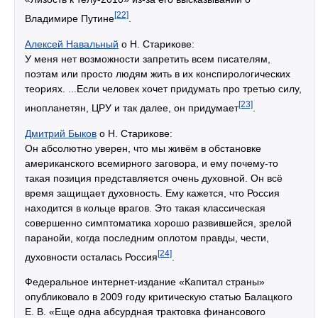
[22]
Владимире Путине
.
Алексей Навальный
о Н. Старикове:
У меня нет возможности запретить всем писателям,
поэтам или просто людям жить в их конспирологических
теориях. ...Если человек хочет придумать про третью силу,
[23]
инопланетян, ЦРУ и так далее, он придумает
.
Дмитрий Быков
о Н. Старикове:
Он абсолютно уверен, что мы живём в обстановке
американского всемирного заговора, и ему почему-то
такая позиция представляется очень духовной. Он всё
время защищает духовность. Ему кажется, что Россия
находится в кольце врагов. Это такая классическая
совершенно симптоматика хорошо развившейся, зрелой
паранойи, когда последним оплотом правды, чести,
[24]
духовности осталась Россия
.
Федеральное интернет-издание «Капитал страны»
опубликовало в 2009 году критическую статью Балацкого
Е. В. «Еще одна абсурдная трактовка финансового