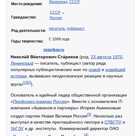
Ленинград
,
СССР
Место рождения:
СССР
→
Гражданство:
Россия
писатель
,
публицист
Род деятельности:
С 2006 года
Годы творчества:
nstarikov.ru
Никола́й Ви́кторович Ста́риков
(род.
23 августа
1970
,
Ленинград
) — писатель, публицист (автор ряда
популярных публицистических книг по
новой
и
новейшей
истории
, вызвавших неоднозначную реакцию в научных
[1]
[2]
кругах
).
Основатель и идейный лидер общественной организации
«
Профсоюз граждан России
». Вместе с основателем IT-
компании «Ашманов и партнеры» Игорем Ашмановым
[3]
создал партию Новая Великая Россия
. Несколько раз
выступал в качестве приглашённого лектора в
СПБГПУ
и
УрГЭУ
и др. институты.. Коммерческий директор ОАО
[4]