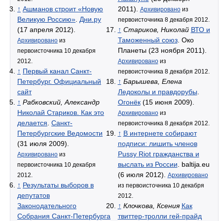
↑
Ашманов строит «Новую
2011).
Архивировано
из
Великую Россию»
.
Дни.ру
первоисточника 8 декабря 2012.
(17 апреля 2012).
↑
Стариков, Николай
ВТО и
Таможенный союз
. Око
Архивировано
из
Планеты (23 ноября 2011).
первоисточника 10 декабря
2012.
Архивировано
из
↑
Первый канал Санкт-
первоисточника 8 декабря 2012.
Петербург. Официальный
↑
Барышева, Елена
сайт
Ледоколы и правдорубы
.
↑
Рабковский, Александр
Огонёк
(15 июня 2009).
Николай Стариков. Как это
Архивировано
из
делается
.
Санкт-
первоисточника 8 декабря 2012.
Петербургские Ведомости
↑
В интернете собирают
(31 июля 2009).
подписи: лишить членов
Pussy Riot гражданства и
Архивировано
из
выслать из России
. baltija.eu
первоисточника 10 декабря
(6 июля 2012).
2012.
Архивировано
↑
Результаты выборов в
из первоисточника 10 декабря
депутатов
2012.
Законодательного
↑
Клочкова, Ксения
Как
Собрания Санкт-Петербурга
твиттер-тролли гей-прайд