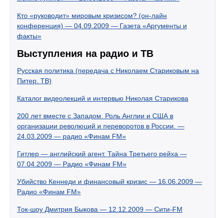
Кто «руководит» мировым кризисом? (он-лайн
конференция) — 04.09.2009 — Газета «Аргументы и
факты»
Выступления на радио и ТВ
Русская политика (передача с Николаем Стариковым на
Питер. ТВ)
Каталог видеолекций и интервью Николая Старикова
200 лет вместе с Западом. Роль Англии и США в
организации революций и переворотов в России. —
24.03.2009 — радио «Финам FM»
Гитлер — английский агент. Тайна Третьего рейха —
07.04.2009 — Радио «Финам FM»
Убийство Кеннеди и финансовый кризис — 16.06.2009 —
Радио «Финам FM»
Ток-шоу Дмитрия Быкова — 12.12.2009 — Сити-FM