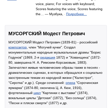
voice, piano; For voices with keyboard;
Scores featuring the voice; Scores featuring
the… — Музбука,
Подробнее...
-
МУСОРГСКИЙ Модест Петрович
МУСОРГСКИЙ Модест Петрович (1839-81) - российский
композитор
, член "Могучей кучки". Создал
монументальные народные музыкальныые драмы "Борис
Годунов" (1869, 2-я
редакция
1872) и "Хованщина" (1872-
80, завершена Н. А. Римским-Корсаковым, 1883).
Запечатлел живые человеческие образы также в песнях -
драматических сценках, в которых обращался к социально
заостренным темам из народной жизни ("Калистрат",
"Сиротка" и др.). Среди сочинений:
опера
"Сорочинская
ярмарка" (1874-80, окончена Ц. А. Кюи, 1916),
фортепианный
цикл
"Картинки с выставки" (1874),
вокальные циклы "Детская" (1872), "Без солнца" (1874),
"Песни и пляски смерти" (1877) и др.