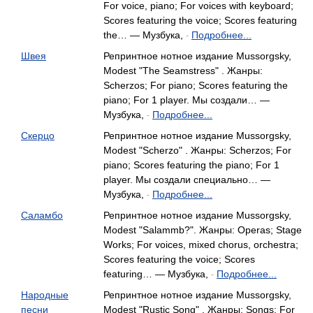
For voice, piano; For voices with keyboard;
Scores featuring the voice; Scores featuring
the… — Музбука,
Подробнее...
-
Швея
Репринтное нотное издание Mussorgsky,
Modest "The Seamstress" . Жанры:
Scherzos; For piano; Scores featuring the
piano; For 1 player. Мы создали… —
Музбука,
Подробнее...
-
Скерцо
Репринтное нотное издание Mussorgsky,
Modest "Scherzo" . Жанры: Scherzos; For
piano; Scores featuring the piano; For 1
player. Мы создали специально… —
Музбука,
Подробнее...
-
Саламбо
Репринтное нотное издание Mussorgsky,
Modest "Salammb?". Жанры: Operas; Stage
Works; For voices, mixed chorus, orchestra;
Scores featuring the voice; Scores
featuring… — Музбука,
Подробнее...
-
Народные
Репринтное нотное издание Mussorgsky,
песни
Modest "Rustic Song" . Жанры: Songs; For