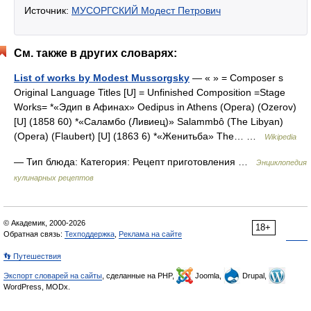
Источник:
МУСОРГСКИЙ Модест Петрович
См. также в других словарях:
List of works by Modest Mussorgsky
— « » = Composer s
Original Language Titles [U] = Unfinished Composition =Stage
Works= *«Эдип в Афинах» Oedipus in Athens (Opera) (Ozerov)
[U] (1858 60) *«Саламбо (Ливиец)» Salammbô (The Libyan)
(Opera) (Flaubert) [U] (1863 6) *«Женитьба» The… …
Wikipedia
— Тип блюда: Категория: Рецепт приготовления …
Энциклопедия
кулинарных рецептов
© Академик, 2000-2026
18+
Обратная связь:
Техподдержка
,
Реклама на сайте
👣 Путешествия
Экспорт словарей на сайты
, сделанные на PHP,
Joomla,
Drupal,
WordPress, MODx.