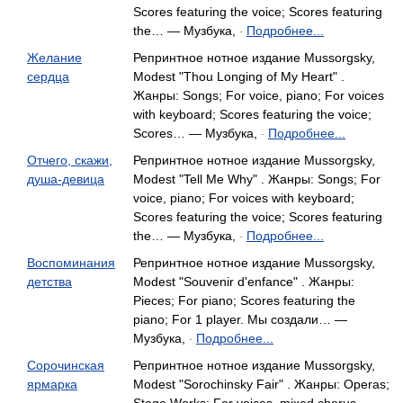
Scores featuring the voice; Scores featuring
the… — Музбука,
Подробнее...
-
Желание
Репринтное нотное издание Mussorgsky,
сердца
Modest "Thou Longing of My Heart" .
Жанры: Songs; For voice, piano; For voices
with keyboard; Scores featuring the voice;
Scores… — Музбука,
Подробнее...
-
Отчего, скажи,
Репринтное нотное издание Mussorgsky,
душа-девица
Modest "Tell Me Why" . Жанры: Songs; For
voice, piano; For voices with keyboard;
Scores featuring the voice; Scores featuring
the… — Музбука,
Подробнее...
-
Воспоминания
Репринтное нотное издание Mussorgsky,
детства
Modest "Souvenir d'enfance" . Жанры:
Pieces; For piano; Scores featuring the
piano; For 1 player. Мы создали… —
Музбука,
Подробнее...
-
Сорочинская
Репринтное нотное издание Mussorgsky,
ярмарка
Modest "Sorochinsky Fair" . Жанры: Operas;