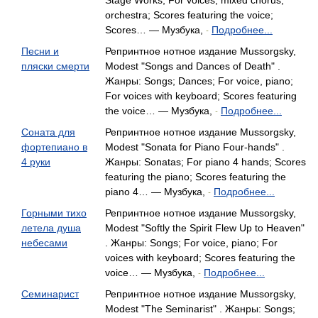
Stage Works; For voices, mixed chorus,
orchestra; Scores featuring the voice;
Scores… — Музбука,
Подробнее...
-
Песни и
Репринтное нотное издание Mussorgsky,
пляски смерти
Modest "Songs and Dances of Death" .
Жанры: Songs; Dances; For voice, piano;
For voices with keyboard; Scores featuring
the voice… — Музбука,
Подробнее...
-
Соната для
Репринтное нотное издание Mussorgsky,
фортепиано в
Modest "Sonata for Piano Four-hands" .
4 руки
Жанры: Sonatas; For piano 4 hands; Scores
featuring the piano; Scores featuring the
piano 4… — Музбука,
Подробнее...
-
Горными тихо
Репринтное нотное издание Mussorgsky,
летела душа
Modest "Softly the Spirit Flew Up to Heaven"
небесами
. Жанры: Songs; For voice, piano; For
voices with keyboard; Scores featuring the
voice… — Музбука,
Подробнее...
-
Семинарист
Репринтное нотное издание Mussorgsky,
Modest "The Seminarist" . Жанры: Songs;