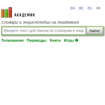
EN
DE
ES
FR
academic.ru
Словари и энциклопедии на Академике
Найти!
Толкования
Переводы
Книги
Игры ⚽