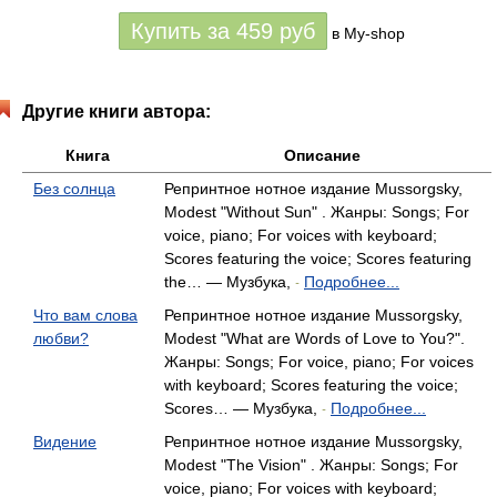
Купить за
459
руб
в My-shop
Другие книги автора:
Книга
Описание
Без солнца
Репринтное нотное издание Mussorgsky,
Modest "Without Sun" . Жанры: Songs; For
voice, piano; For voices with keyboard;
Scores featuring the voice; Scores featuring
the… — Музбука,
Подробнее...
-
Что вам слова
Репринтное нотное издание Mussorgsky,
любви?
Modest "What are Words of Love to You?".
Жанры: Songs; For voice, piano; For voices
with keyboard; Scores featuring the voice;
Scores… — Музбука,
Подробнее...
-
Видение
Репринтное нотное издание Mussorgsky,
Modest "The Vision" . Жанры: Songs; For
voice, piano; For voices with keyboard;