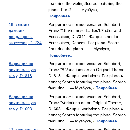
featuring the violin; Scores featuring the
piano; For 2… — Музбука,
-
Подробнее...
18 венских
Репринтное нотное издание Schubert,
дамских
Franz "18 Viennese Ladies'L?ndler and
лендлеров и
Ecossaises, D. 734" . Жанры: Landler;
экоссезов, D. 734
Ecossaises; Dances; For piano; Scores
featuring the piano… — Музбука,
-
Подробнее...
Вариации на
Репринтное нотное издание Schubert,
оригинальную
Franz "8 Variations on an Original Theme,
тему, D. 813
D. 813" . Жанры: Variations; For piano 4
hands; Scores featuring the piano; Scores
featuring… — Музбука,
Подробнее...
-
Вариации на
Репринтное нотное издание Schubert,
оригинальную
Franz "Variations on an Original Theme,
тему, D. 603
D. 603" . Жанры: Variations; For piano 4
hands; Scores featuring the piano; Scores
featuring… — Музбука,
Подробнее...
-
13 вариаций на
Репринтное нотное издание Schubert,