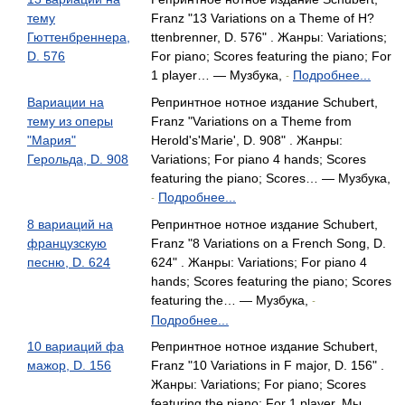
тему
Franz "13 Variations on a Theme of H?
Гюттенбреннера,
ttenbrenner, D. 576" . Жанры: Variations;
D. 576
For piano; Scores featuring the piano; For
1 player… — Музбука,
Подробнее...
-
Вариации на
Репринтное нотное издание Schubert,
тему из оперы
Franz "Variations on a Theme from
"Мария"
Herold's'Marie', D. 908" . Жанры:
Герольда, D. 908
Variations; For piano 4 hands; Scores
featuring the piano; Scores… — Музбука,
Подробнее...
-
8 вариаций на
Репринтное нотное издание Schubert,
французскую
Franz "8 Variations on a French Song, D.
песню, D. 624
624" . Жанры: Variations; For piano 4
hands; Scores featuring the piano; Scores
featuring the… — Музбука,
-
Подробнее...
10 вариаций фа
Репринтное нотное издание Schubert,
мажор, D. 156
Franz "10 Variations in F major, D. 156" .
Жанры: Variations; For piano; Scores
featuring the piano; For 1 player. Мы