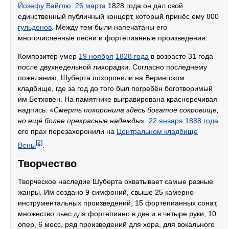
Йозефу Вайглю
.
26 марта
1828 года он дал свой
единственный публичный концерт, который принёс ему 800
гульденов
. Между тем были напечатаны его
многочисленные песни и фортепианные произведения.
Композитор умер
19 ноября
1828 года
в возрасте 31 года
после двухнедельной лихорадки. Согласно последнему
пожеланию, Шуберта похоронили на Верингском
кладбище, где за год до того был погребён боготворимый
им Бетховен. На памятнике выгравирована красноречивая
надпись: «
Смерть похоронила здесь богатое сокровище,
но ещё более прекрасные надежды
».
22 января
1888 года
его прах перезахоронили на
Центральном кладбище
[2]
Вены
.
Творчество
Творческое наследие Шуберта охватывает самые разные
жанры. Им создано 9 симфоний, свыше 25 камерно-
инструментальных произведений, 15 фортепианных сонат,
множество пьес для фортепиано в две и в четыре руки, 10
опер, 6 месс, ряд произведений для хора, для вокального