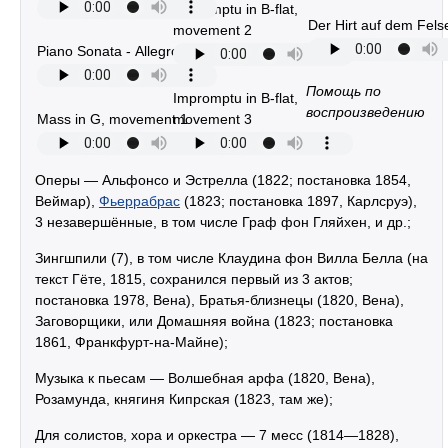
Impromptu in B-flat,
Der Hirt auf dem Fels
movement 2
Piano Sonata - Allegro
Помощь по
Impromptu in B-flat,
воспроизведению
Mass in G, movement 1
movement 3
Оперы — Альфонсо и Эстрелла (1822; постановка 1854,
Веймар),
Фьеррабрас
(1823; постановка 1897, Карлсруэ),
3 незавершённые, в том числе Граф фон Гляйхен, и др.;
Зингшпили (7), в том числе Клаудина фон Вилла Белла (на
текст Гёте, 1815, сохранился первый из 3 актов;
постановка 1978, Вена), Братья-близнецы (1820, Вена),
Заговорщики, или Домашняя война (1823; постановка
1861, Франкфурт-на-Майне);
Музыка к пьесам — Волшебная арфа (1820, Вена),
Розамунда, княгиня Кипрская (1823, там же);
Для солистов, хора и оркестра — 7 месс (1814—1828),