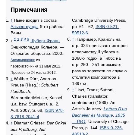
Примечания
↑
Ныне входит в состав
Cambridge University Press,
Альзергрунда
, 9-го района
pp. 61—62,
ISBN 0-521-
Вены.
59512-6
↑
Например, Крайсль на
1
2
3
4
5
↑
Шуберт Франц
.
стр. 324 описывает интерес
Энциклопедия Кольера. —
к творчеству Шуберта в
Открытое общество. 2000..
1860-х годах, а Гиббс на
Архивировано
из
стр. 250—251 описывает
первоисточника 31 мая 2012.
размах торжеств по случаю
Проверено 24 марта 2012.
столетия композитора в
↑
Walther Dürr, Andreas
1897-м.
Krause (Hrsg.):
Schubert
↑
Liszt, Franz; Suttoni,
Handbuch
,
Charles (translator,
Bärenreiter/Metzler, Kassel
contributor) (1989). An
u.a. bzw. Stuttgart u.a., 2.
Artist’s Journey:
Lettres D’un
Aufl. 2007, S. 68,
ISBN 978-
Bachelier ès Musique, 1835
3-7618-2041-4
—1841
.
University of Chicago
↑
Dietmar Grieser:
Der Onkel
Press, p. 144.
ISBN 0-226-
aus Preßburg. Auf
48510-2