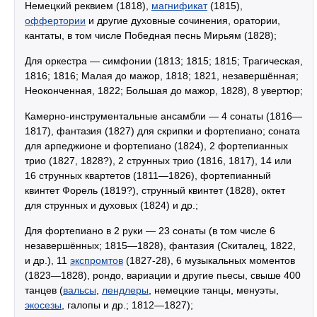
Немецкий реквием (1818),
магнификат
(1815),
оффертории
и другие духовные сочинения, оратории,
кантаты, в том числе Победная песнь Мирьям (1828);
Для оркестра — симфонии (1813; 1815; 1815; Трагическая,
1816; 1816; Малая до мажор, 1818; 1821, незавершённая;
Неоконченная, 1822; Большая до мажор, 1828), 8 увертюр;
Камерно-инструментальные ансамбли — 4 сонаты (1816—
1817), фантазия (1827) для скрипки и фортепиано; соната
для арпеджионе и фортепиано (1824), 2 фортепианных
трио (1827, 1828?), 2 струнных трио (1816, 1817), 14 или
16 струнных квартетов (1811—1826), фортепианный
квинтет Форель (1819?), струнный квинтет (1828), октет
для струнных и духовых (1824) и др.;
Для фортепиано в 2 руки — 23 сонаты (в том числе 6
незавершённых; 1815—1828), фантазия (Скиталец, 1822,
и др.), 11
экспромтов
(1827-28), 6 музыкальных моментов
(1823—1828), рондо, вариации и другие пьесы, свыше 400
танцев (
вальсы
,
лендлеры
, немецкие танцы, менуэты,
экосезы
, галопы и др.; 1812—1827);