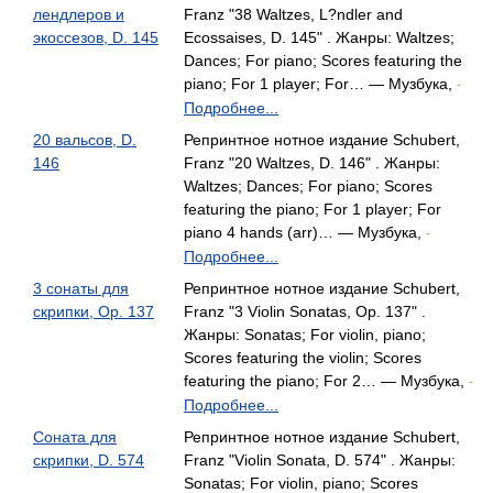
лендлеров и
Franz "38 Waltzes, L?ndler and
экоссезов, D. 145
Ecossaises, D. 145" . Жанры: Waltzes;
Dances; For piano; Scores featuring the
piano; For 1 player; For… — Музбука,
-
Подробнее...
20 вальсов, D.
Репринтное нотное издание Schubert,
146
Franz "20 Waltzes, D. 146" . Жанры:
Waltzes; Dances; For piano; Scores
featuring the piano; For 1 player; For
piano 4 hands (arr)… — Музбука,
-
Подробнее...
3 сонаты для
Репринтное нотное издание Schubert,
скрипки, Op. 137
Franz "3 Violin Sonatas, Op. 137" .
Жанры: Sonatas; For violin, piano;
Scores featuring the violin; Scores
featuring the piano; For 2… — Музбука,
-
Подробнее...
Соната для
Репринтное нотное издание Schubert,
скрипки, D. 574
Franz "Violin Sonata, D. 574" . Жанры:
Sonatas; For violin, piano; Scores