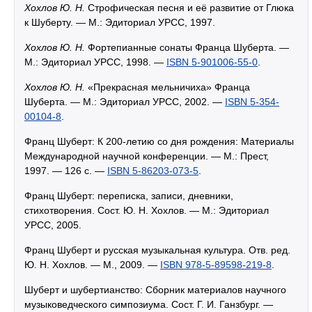
Хохлов Ю. Н.
Строфическая песня и её развитие от Глюка
к Шуберту. — М.: Эдиториал УРСС, 1997.
Хохлов Ю. Н.
Фортепианные сонаты Франца Шуберта. —
М.: Эдиториал УРСС, 1998. —
ISBN 5-901006-55-0
.
Хохлов Ю. Н.
«Прекрасная мельничиха» Франца
Шуберта. — М.: Эдиториал УРСС, 2002. —
ISBN 5-354-
00104-8
.
Франц Шуберт: К 200-летию со дня рождения: Материалы
Международной научной конференции. — М.: Прест,
1997. — 126 c. —
ISBN 5-86203-073-5
.
Франц Шуберт: переписка, записи, дневники,
стихотворения. Сост. Ю. Н. Хохлов. — М.: Эдиториал
УРСС, 2005.
Франц Шуберт и русская музыкальная культура. Отв. ред.
Ю. Н. Хохлов. — М., 2009. —
ISBN 978-5-89598-219-8
.
Шуберт и шубертианство: Сборник материалов научного
музыковедческого симпозиума. Сост. Г. И. Ганзбург. —