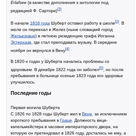
Erlafsee
(в качестве дополнения к антологии под
[3]
редакцией Ф. Сартори)
.
[2]
В начале
1818 года
Шуберт оставил работу в школе
. В
июле он переехал в Желиз (ныне словацкий город
Жельезовце
) в летнюю резиденцию графа Иоганна
Эстерхази
, где стал преподавать музыку. В середине
[4]
ноября он вернулся в Вену
.
В 1820-х годах у Шуберта начались проблемы со
[5]
здоровьем. В декабре 1822 года он заболел
, но после
пребывания в больнице осенью 1823 года его здоровье
улучшилось.
Последние годы
Первая могила Шуберта
С 1826 по 1828 годы Шуберт жил в
Вене
, за исключением
короткого пребывания в
Граце
. Должность вице-
капельмейстера в часовне императорского двора, на
которую он претендовал в 1826 году, досталась не ему, а