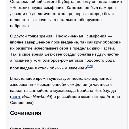
Осталось тайной самого Шуберта, по­чему он не завершил
«Неоконченную» симфонию. Ка­жется, он был намерен
довести её до логического конца, первые скерцо были
полностью закончены, а ос­тальные обнаружены в
набросках.
С другой точки зрения «Неоконченная» симфония —
вполне завершённое произведение, так как круг образов и
их развитие исчерпывает себя в пределах двух частей.
Так, в своё время Бетховен создал сонаты из двух частей,
а позднее у композиторов-романтиков подобного рода
[12]
произведения стали обычным явлением
.
В настоящее время существует несколько вариантов
завершения «Неоконченной» симфонии (в частности
варианты английского музыковеда Брайана Ньюбаулда
(
англ.
Brian Newbould
) и российского композитора Антона
Сафронова).
Сочинения
Октет. Автограф Шуберта.