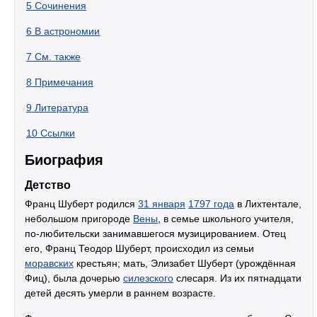
5
Сочинения
6
В астрономии
7
См. также
8
Примечания
9
Литература
10
Ссылки
Биография
Детство
Франц Шуберт родился
31 января
1797 года
в Лихтентале,
небольшом пригороде
Вены
, в семье школьного учителя,
по-любительски занимавшегося музицированием. Отец
его, Франц Теодор Шуберт, происходил из семьи
моравских
крестьян; мать, Элизабет Шуберт (урождённая
Фиц), была дочерью
силезского
слесаря. Из их пятнадцати
детей десять умерли в раннем возрасте.