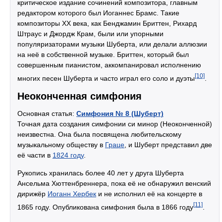
критическое издание сочинений композитора, главным
редактором которого был Иоганнес Брамс. Такие
композиторы XX века, как Бенджамин Бриттен, Рихард
Штраус и Джордж Крам, были или упорными
популяризаторами музыки Шуберта, или делали аллюзии
на неё в собственной музыке. Бриттен, который был
совершенным пианистом, аккомпанировал исполнению
[10]
многих песен Шуберта и часто играл его соло и дуэты
.
Неоконченная симфония
Основная статья:
Симфония № 8 (Шуберт)
Точная дата создания симфонии си минор (Неоконченной)
неизвест­на. Она была посвящена любительскому
музыкальному обществу в
Граце
, и Шуберт представил две
её части в
1824 году
.
Рукопись хранилась более 40 лет у друга Шуберта
Ансельма Хюттенбреннера, пока её не обнаружил венский
дирижёр
Иоганн Хербек
и не исполнил её на концерте в
[11]
1865 году. Опубликована симфония была в 1866 году
.