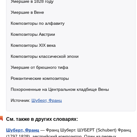
Умершие в 1828 году
Умершие в Вене
Композиторы по алфавиту
Композиторы Австрии
Композиторы XIX века
Композиторы классической эпохи
Умершие от брюшного тифа
Романтические композиторы
Похороненные на Центральном кладбище Вены
Источник:
Шуберт, Франц
См. также в других словарях:
Шуберт, Франц
— Франц Шуберт. ШУБЕРТ (Schubert) Франц
(1797 1828), австрийский композитор. Один из первых