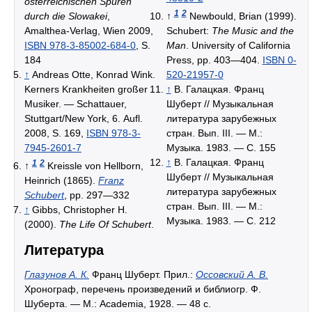
österreichischen Spuren
1
2
durch die Slowakei
,
↑
Newbould, Brian (1999).
Amalthea-Verlag, Wien 2009,
Schubert:
The Music and the
ISBN 978-3-85002-684-0
, S.
Man
. University of California
184
Press, pp. 403—404.
ISBN 0-
↑
Andreas Otte, Konrad Wink.
520-21957-0
Kerners Krankheiten großer
↑
В. Галацкая. Франц
Musiker. — Schattauer,
Шуберт // Музыкальная
Stuttgart/New York, 6. Aufl.
литература зарубежных
2008, S. 169,
ISBN 978-3-
стран. Вып. III. — М.:
7945-2601-7
Музыка. 1983. — С. 155
↑
В. Галацкая. Франц
1
2
↑
Kreissle von Hellborn,
Шуберт // Музыкальная
Heinrich (1865).
Franz
литература зарубежных
Schubert
, pp. 297—332
стран. Вып. III. — М.:
↑
Gibbs, Christopher H.
Музыка. 1983. — С. 212
(2000).
The Life Of Schubert
.
Литература
Глазунов А. К.
Франц Шуберт. Прил.:
Оссовский А. В.
Хронограф, перечень произведений и библиогр. Ф.
Шуберта. — М.: Academia, 1928. — 48 с.