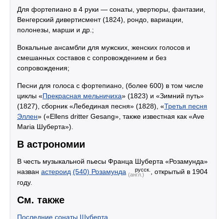
Для фортепиано в 4 руки — сонаты, увертюры, фантазии,
Венгерский дивертисмент (1824), рондо, вариации,
полонезы, марши и др.;
Вокальные ансамбли для мужских, женских голосов и
смешанных составов с сопровождением и без
сопровождения;
Песни для голоса с фортепиано, (более 600) в том числе
циклы «
Прекрасная мельничиха
» (1823) и «Зимний путь»
(1827), сборник «Лебединая песня» (1828), «
Третья песня
Эллен
» («Ellens dritter Gesang», также известная как «Ave
Maria Шуберта»).
В астрономии
В честь музыкальной пьесы Франца Шуберта «Розамунда»
русск.
назван
астероид
(540) Розамунда
, открытый в 1904
(англ.)
году.
См. также
Последние сонаты Шуберта