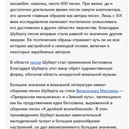
ансамбля, наконец, около 600 песен. При жизни, да и
достаточно длительное время после смерти композитора,
его ценили главным образом как автора песен. Лишь с XIX
века исследователи начинают постепенно осмысливать
его достижения в других областях творчества. Благодаря
Шуберту песня впервые стала равной по значению другим
жанрам. Ее поэтические образы отражают чуть ли не всю
историю австрийской и немецкой поэзии, включая и
некоторых зарубежных авторов.
В области
песни
Шуберт стал преемником Бетховена.
Благодаря Шуберту этот жанр обрёл художественную
форму, обогатив область концертной вокальной музыки.
Большое значение в вокальной литературе имеют
сборники песен Шуберта на стихи
Вильгельма Мюллера
—
«Прекрасная мельничиха» и «Зимний путь», являющиеся
как бы продолжением идеи Бетховена, выраженной в
сборнике песен «К далёкой возлюбленной». В этих
произведениях Шуберт выказал замечательный
мелодический талант и большое разнообразие
настроений; он дал аккомпанементу большее значение,