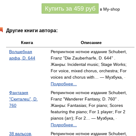
Купить за
459
руб
в My-shop
Другие книги автора:
Книга
Описание
Волшебная
Репринтное нотное издание Schubert,
арфа, D. 644
Franz "Die Zauberharfe, D. 644" .
Жанры: Incidental music; Stage Works;
For voice, mixed chorus, orchestra; For
voices and chorus with… — Музбука,
-
Подробнее...
Фантазия
Репринтное нотное издание Schubert,
"Скиталец", D.
Franz "Wanderer Fantasy, D. 760" .
760
Жанры: Fantasias; For piano; Scores
featuring the piano; For 1 player; For 2
pianos (arr); For 2… — Музбука,
-
Подробнее...
38 вальсов,
Репринтное нотное издание Schubert,