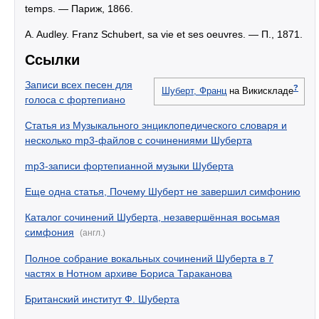
temps. — Париж, 1866.
A. Audley. Franz Schubert, sa vie et ses oeuvres. — П., 1871.
Ссылки
Записи всех песен для
?
Шуберт, Франц
на Викискладе
голоса с фортепиано
Статья из Музыкального энциклопедического словаря и
несколько mp3-файлов с сочинениями Шуберта
mp3-записи фортепианной музыки Шуберта
Еще одна статья, Почему Шуберт не завершил симфонию
Каталог сочинений Шуберта, незавершённая восьмая
симфония
(англ.)
Полное собрание вокальных сочинений Шуберта в 7
частях в Нотном архиве Бориса Тараканова
Британский институт Ф. Шуберта