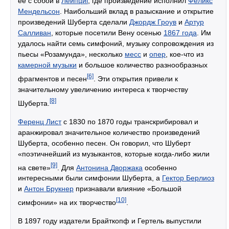
её с собой в
Лейпциг
, где произведение исполнил
Феликс
Мендельсон
. Наибольший вклад в разыскание и открытие
произведений Шуберта сделали
Джордж Гроув
и
Артур
Салливан
, которые посетили Вену осенью
1867 года
. Им
удалось найти семь симфоний, музыку сопровождения из
пьесы «Розамунда», несколько
месс
и
опер
, кое-что из
камерной музыки
и большое количество разнообразных
[6]
фрагментов и песен
. Эти открытия привели к
значительному увеличению интереса к творчеству
[8]
Шуберта.
Ференц Лист
с 1830 по 1870 годы транскрибировал и
аранжировал значительное количество произведений
Шуберта, особенно песен. Он говорил, что Шуберт
«поэтичнейший из музыкантов, которые когда-либо жили
[9]
на свете»
. Для
Антонина Дворжака
особенно
интересными были симфонии Шуберта, а
Гектор Берлиоз
и
Антон Брукнер
признавали влияние «Большой
[10]
симфонии» на их творчество
.
В 1897 году издатели Брайткопф и Гертель выпустили