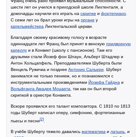
Франц очень рано проявил музыкальные способности. С
шести лет он учился в приходской школе Лихтенталя, а
домочадцы научили его играть на
скрипке
и
фортепиано
.
С семи лет он брал уроки игры на
органе
у
капельмейстера
Лихтентальской церкви.
Благодаря своему красивому голосу в возрасте
одиннадцати лет Франц был принят в венскую
придворную
капеллу
и в Конвикт (школу с пансионом). Там его
друзьями стали Йозеф фон Шпаун, Альберт Штадлер и
Антон Хольцапфель. Преподавателями Шуберта были
Венцель Ружичка и позднее
Антонио Сальери
. Шуберт
занимался не только пением, но и познакомился с
инструментальными произведениями
Йозефа Гайдна
и
Вольфганга Амадея Моцарта
, так как он был второй
скрипкой в оркестре Конвикта.
Вскоре проявился его талант композитора. С 1810 по 1813
годы Шуберт написал оперу, симфонию, фортепианные
[2]
пьесы и песни
.
В учёбе Шуберту тяжело давались
математика
и
латынь
, и