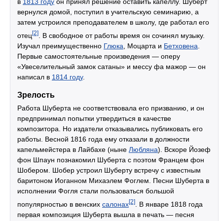
в
1813 году
он принял решение оставить капеллу. Шуберт
вернулся домой, поступил в учительскую семинарию, а
затем устроился преподавателем в школу, где работал его
[2]
отец
. В свободное от работы время он сочинял музыку.
Изучал преимущественно
Глюка
, Моцарта и
Бетховена
.
Первые самостоятельные произведения — оперу
«Увеселительный замок сатаны» и мессу фа мажор — он
написал в
1814 году
.
Зрелость
Работа Шуберта не соответствовала его призванию, и он
предпринимал попытки утвердиться в качестве
композитора. Но издатели отказывались публиковать его
работы. Весной 1816 года ему отказали в должности
капельмейстера в Лайбахе (ныне
Любляна
). Вскоре Йозеф
фон Шпаун познакомил Шуберта с поэтом Францем фон
Шобером. Шобер устроил Шуберту встречу с известным
баритоном Иоганном Михаэлем Фоглем. Песни Шуберта в
исполнении Фогля стали пользоваться большой
[2]
популярностью в венских
салонах
. В январе 1818 года
первая композиция Шуберта вышла в печать — песня