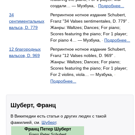
создали… — Музбука,
Подробнее...
-
34
Репринтное нотное издание Schubert,
сентиментальных
Franz "34 Valses sentimentales, D. 779" .
вальса, D. 779
Жанры: Waltzes; Dances; For piano;
Scores featuring the piano; For 1 player;
For piano 4… — Музбука,
Подробнее...
-
12 благородных
Репринтное нотное издание Schubert,
вальсов, D. 969
Franz "12 Valses nobles, D. 969" .
Жанры: Waltzes; Dances; For piano;
Scores featuring the piano; For 1 player;
For 2 violins, viola… — Музбука,
-
Подробнее...
Шуберт, Франц
В Википедии есть статьи о других людях с такой
фамилией, см.
Шуберт
.
Франц Петер Шуберт
Franz Peter Schubert