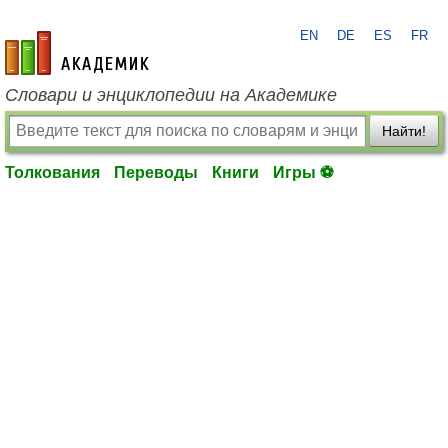
EN
DE
ES
FR
academic.ru
Словари и энциклопедии на Академике
Найти!
Толкования
Переводы
Книги
Игры ⚽