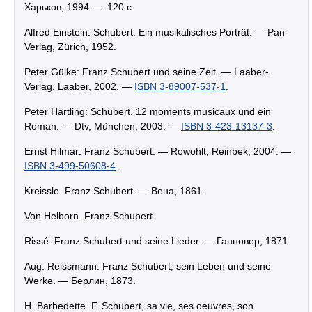
Харьков, 1994. — 120 c.
Alfred Einstein: Schubert. Ein musikalisches Porträt. — Pan-
Verlag, Zürich, 1952.
Peter Gülke: Franz Schubert und seine Zeit. — Laaber-
Verlag, Laaber, 2002. —
ISBN 3-89007-537-1
.
Peter Härtling: Schubert. 12 moments musicaux und ein
Roman. — Dtv, München, 2003. —
ISBN 3-423-13137-3
.
Ernst Hilmar: Franz Schubert. — Rowohlt, Reinbek, 2004. —
ISBN 3-499-50608-4
.
Kreissle. Franz Schubert. — Вена, 1861.
Von Helborn. Franz Schubert.
Rissé. Franz Schubert und seine Lieder. — Ганновер, 1871.
Aug. Reissmann. Franz Schubert, sein Leben und seine
Werke. — Берлин, 1873.
H. Barbedette. F. Schubert, sa vie, ses oeuvres, son