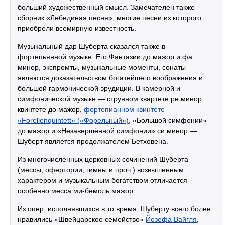
больший художественный смысл. Замечателен также
сборник «Лебединая песня», многие песни из которого
приобрели всемирную известность.
Музыкальный дар Шуберта сказался также в
фортепьянной музыке. Его Фантазии до мажор и фа
минор, экспромты, музыкальные моменты, сонаты
являются доказательством богатейшего воображения и
большой гармонической эрудиции. В камерной и
симфонической музыке — струнном квартете ре минор,
квинтете до мажор,
фортепианном квинтете
«Forellenquintett» («Форельный»)
, «Большой симфонии»
до мажор и «Незавершённой симфонии» си минор —
Шуберт является продолжателем Бетховена.
Из многочисленных церковных сочинений Шуберта
(мессы, офертории, гимны и проч.) возвышенным
характером и музыкальным богатством отличается
особенно месса ми-бемоль мажор.
Из опер, исполнявшихся в то время, Шуберту всего более
нравились «Швейцарское семейство»
Йозефа Вайгля
,