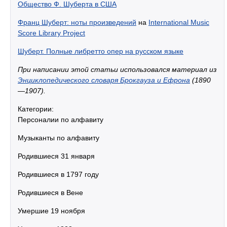
Общество Ф. Шуберта в США
Франц Шуберт: ноты произведений
на
International Music
Score Library Project
Шуберт. Полные либретто опер на русском языке
При написании этой статьи использовался материал из
Энциклопедического словаря Брокгауза и Ефрона
(1890
—1907).
Категории:
Персоналии по алфавиту
Музыканты по алфавиту
Родившиеся 31 января
Родившиеся в 1797 году
Родившиеся в Вене
Умершие 19 ноября