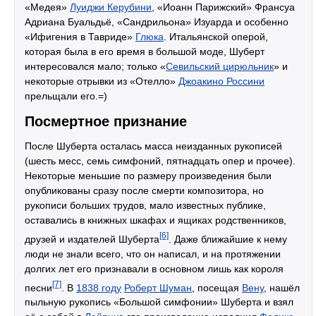
«Медея»
Луиджи Керубини
, «Иоанн Парижский» Франсуа
Адриана Буальдьё, «Сандрильона» Изуарда и особенно
«Ифигения в Тавриде»
Глюка
. Итальянской оперой,
которая была в его время в большой моде, Шуберт
интересовался мало; только «
Севильский цирюльник
» и
некоторые отрывки из «Отелло»
Джоакино Россини
прельщали его.=)
Посмертное признание
После Шуберта осталась масса неизданных рукописей
(шесть месс, семь симфоний, пятнадцать опер и прочее).
Некоторые меньшие по размеру произведения были
опубликованы сразу после смерти композитора, но
рукописи больших трудов, мало известных публике,
оставались в книжных шкафах и ящиках родственников,
[6]
друзей и издателей Шуберта
. Даже ближайшие к нему
люди не знали всего, что он написал, и на протяжении
долгих лет его признавали в основном лишь как короля
[7]
песни
. В
1838 году
Роберт Шуман
, посещая
Вену
, нашёл
пыльную рукопись «Большой симфонии» Шуберта и взял