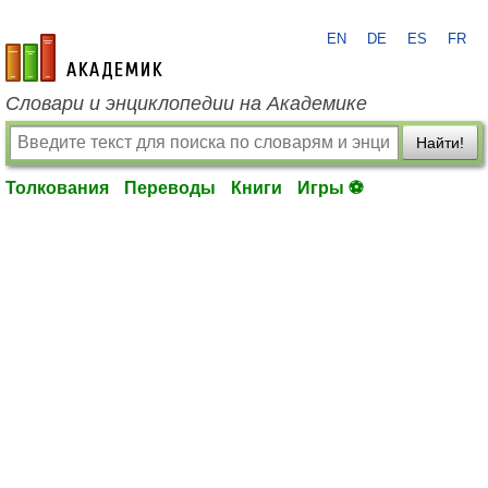
EN
DE
ES
FR
academic.ru
Словари и энциклопедии на Академике
Найти!
Толкования
Переводы
Книги
Игры ⚽