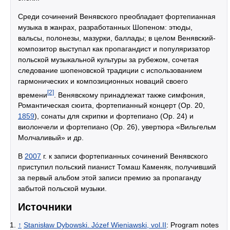
Среди сочинений Венявского преобладает фортепианная
музыка в жанрах, разработанных Шопеном: этюды,
вальсы, полонезы, мазурки, баллады; в целом Венявский-
композитор выступал как пропагандист и популяризатор
польской музыкальной культуры за рубежом, сочетая
следование шопеновской традиции с использованием
гармонических и композиционных новаций своего
[2]
времени
. Венявскому принадлежат также симфония,
Романтическая сюита, фортепианный концерт (Op. 20,
1859
), сонаты для скрипки и фортепиано (Op. 24) и
виолончели и фортепиано (Op. 26), увертюра «Вильгельм
Молчаливый» и др.
В
2007
г. к записи фортепианных сочинений Венявского
приступил польский пианист Томаш Каменяк, получивший
за первый альбом этой записи премию за пропаганду
забытой польской музыки.
Источники
↑
Stanisław Dybowski. Józef Wieniawski, vol.II
: Program notes