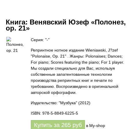
Книга:
Венявский Юзеф «Полонез,
op. 21»
Серия: "-"
Репринтное нотное издание Wieniawski, J?zef
"Polonaise, Op. 21" . Жанры: Polonaises; Dances;
For piano; Scores featuring the piano; For 1 player.
Мы создали специально для Вас, используя
собственные запатентованные технологии
производства репринтных книг и печати по
требованию. Воспроизведено в оригинальной
авторской орфографии.
Издательство: "Музбука"
(2012)
ISBN: 978-5-8849-6225-5
Купить за
265
руб
в My-shop