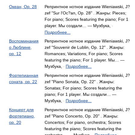
Океан, Op. 28
Репринтное нотное издание Wieniawski, J?
zef "Sur l'Oc?an, Op. 28" . Жанры: Pieces;
For piano; Scores featuring the piano; For 1
player. Мы создали… — Музбука,
-
Подробнее...
Воспоминания
Репринтное нотное издание Wieniawski, J?
о Люблине,
zef "Souvenir de Lublin, Op. 12" . Жанры:
op. 12
Romances; Variations; For piano; Scores
featuring the piano; For 1 player. Мы… —
Музбука,
Подробнее...
-
Фортепианная
Репринтное нотное издание Wieniawski, J?
соната, op. 22
zef "Piano Sonata, Op. 22" . Жанры:
Sonatas; For piano; Scores featuring the
piano; For 1 player. Мы создали… —
Музбука,
Подробнее...
-
Концерт для
Репринтное нотное издание Wieniawski, J?
фортепиано,
zef "Piano Concerto, Op. 20" . Жанры:
op. 20
Concertos; For piano, orchestra; Scores
featuring the piano; Scores featuring the