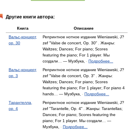
Другие книги автора:
Книга
Описание
Вальс-концерт,
Репринтное нотное издание Wieniawski, J?
op. 30
zef "Valse de concert, Op. 30" . Жанры:
Waltzes; Dances; For piano; Scores
featuring the piano; For 1 player. Мы
создали… — Музбука,
Подробнее...
-
Вальс-концерт,
Репринтное нотное издание Wieniawski, J?
op. 3
zef "Valse de concert, Op. 3" . Жанры:
Waltzes; Dances; For piano; Scores
featuring the piano; For 1 player; For piano 4
hands… — Музбука,
Подробнее...
-
Тарантелла,
Репринтное нотное издание Wieniawski, J?
op. 4
zef "Tarantelle, Op. 4" . Жанры: Tarantellas;
Dances; For piano; Scores featuring the
piano; For 1 player. Мы создали… —
Музбука,
Подробнее...
-