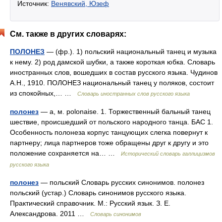
Источник:
Венявский, Юзеф
См. также в других словарях:
ПОЛОНЕЗ
— (фр.). 1) польский национальный танец и музыка
к нему. 2) род дамской шубки, а также короткая юбка. Словарь
иностранных слов, вошедших в состав русского языка. Чудинов
А.Н., 1910. ПОЛОНЕЗ национальный танец у поляков, состоит
из спокойных,… …
Словарь иностранных слов русского языка
полонез
— а, м. polonaise. 1. Торжественный бальный танец
шествие, происшедший от польского народного танца. БАС 1.
Особенность полонеза корпус танцующих слегка повернут к
партнеру; лица партнеров тоже обращены друг к другу и это
положение сохраняется на… …
Исторический словарь галлицизмов
русского языка
полонез
— польский Словарь русских синонимов. полонез
польский (устар.) Словарь синонимов русского языка.
Практический справочник. М.: Русский язык. З. Е.
Александрова. 2011 …
Словарь синонимов