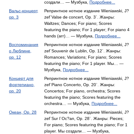
создали… — Музбука,
Подробнее...
Вальс-концерт,
Репринтное нотное издание Wieniawski, J?
op. 3
zef`Valse de concert, Op. 3`. Жанры:
Waltzes; Dances; For piano; Scores
featuring the piano; For 1 player; For piano 4
hands (arr)… — Музбука,
Подробнее...
Воспоминания
Репринтное нотное издание Wieniawski, J?
о Люблине,
zef`Souvenir de Lublin, Op. 12`. Жанры:
op. 12
Romances; Variations; For piano; Scores
featuring the piano; For 1 player. Мы… —
Музбука,
Подробнее...
Концерт для
Репринтное нотное издание Wieniawski, J?
фортепиано,
zef`Piano Concerto, Op. 20`. Жанры:
op. 20
Concertos; For piano, orchestra; Scores
featuring the piano; Scores featuring the
orchestra… — Музбука,
Подробнее...
Океан, Op. 28
Репринтное нотное издание Wieniawski, J?
zef`Sur l`Oc?an, Op. 28`. Жанры: Pieces;
For piano; Scores featuring the piano; For 1
player. Мы создали… — Музбука,