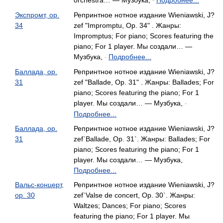
orchestra… — Музбука,
Подробнее...
-
Экспромт, op.
Репринтное нотное издание Wieniawski, J?
34
zef "Impromptu, Op. 34" . Жанры:
Impromptus; For piano; Scores featuring the
piano; For 1 player. Мы создали… —
Музбука,
Подробнее...
-
Баллада, op.
Репринтное нотное издание Wieniawski, J?
31
zef "Ballade, Op. 31" . Жанры: Ballades; For
piano; Scores featuring the piano; For 1
player. Мы создали… — Музбука,
-
Подробнее...
Баллада, op.
Репринтное нотное издание Wieniawski, J?
31
zef`Ballade, Op. 31`. Жанры: Ballades; For
piano; Scores featuring the piano; For 1
player. Мы создали… — Музбука,
Подробнее...
Вальс-концерт,
Репринтное нотное издание Wieniawski, J?
op. 30
zef`Valse de concert, Op. 30`. Жанры:
Waltzes; Dances; For piano; Scores
featuring the piano; For 1 player. Мы