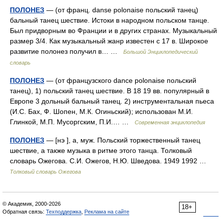
ПОЛОНЕЗ
— (от франц. danse polonaise польский танец)
бальный танец шествие. Истоки в народном польском танце.
Был придворным во Франции и в других странах. Музыкальный
размер 3/4. Как музыкальный жанр известен с 17 в. Широкое
развитие полонез получил в… …
Большой Энциклопедический
словарь
ПОЛОНЕЗ
— (от французского dance polonaise польский
танец), 1) польский танец шествие. В 18 19 вв. популярный в
Европе 3 дольный бальный танец. 2) инструментальная пьеса
(И.С. Бах, Ф. Шопен, М.К. Огиньский); использован М.И.
Глинкой, М.П. Мусоргским, П.И.… …
Современная энциклопедия
ПОЛОНЕЗ
— [нэ ], а, муж. Польский торжественный танец
шествие, а также музыка в ритме этого танца. Толковый
словарь Ожегова. С.И. Ожегов, Н.Ю. Шведова. 1949 1992 …
Толковый словарь Ожегова
© Академик, 2000-2026
18+
Обратная связь:
Техподдержка
,
Реклама на сайте