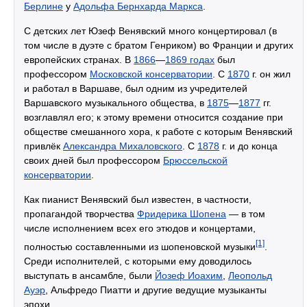
Берлине
у
Адольфа Бернхарда Маркса
.
С детских лет Юзеф Венявский много концертировал (в
том числе в дуэте с братом Генриком) во Франции и других
европейских странах. В
1866
—
1869 годах
был
профессором
Московской консерватории
. С
1870
г. он жил
и работал в Варшаве, был одним из учредителей
Варшавского музыкального общества, в
1875
—
1877
гг.
возглавлял его; к этому времени относится создание при
обществе смешанного хора, к работе с которым Венявский
привлёк
Александра Михаловского
. С
1878
г. и до конца
своих дней был профессором
Брюссельской
консерватории
.
Как пианист Венявский был известен, в частности,
пропагандой творчества
Фридерика Шопена
— в том
числе исполнением всех его этюдов и концертами,
[1]
полностью составленными из шопеновской музыки
.
Среди исполнителей, с которыми ему доводилось
выступать в ансамбле, были
Йозеф Иоахим
,
Леопольд
Ауэр
, Альфредо Пиатти и другие ведущие музыканты
эпохи.