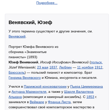
Подробнее...
Венявский, Юзеф
У этого термина существуют и другие значения, см.
Венявский
.
Портрет Юзефа Венявского из
сборника «Знаменитые
пианисты» (1893)
Юзеф Венявский
,
Иосиф Иосифович Венявский
(
польск.
Józef Wieniawski
;
23 мая
1837
,
Люблин
—
11 ноября
1912
,
Брюссель
) — польский пианист и композитор. Брат
Генрика Венявского
и Юлиана, инсургента и писателя.
Учился в
Парижской консерватории
у
Пьера Циммермана
и
Антуана Мармонтеля
, а также у
Шарля Валантена
Алькана
(композиция и камерный ансамбль). С
1853
г.
занимался в
Веймаре
у
Франца Листа
, затем
совершенствовал своё композиторское мастерство в