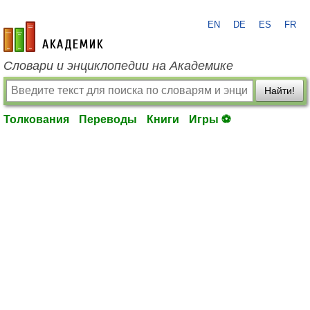
EN
DE
ES
FR
academic.ru
Словари и энциклопедии на Академике
Найти!
Толкования
Переводы
Книги
Игры ⚽